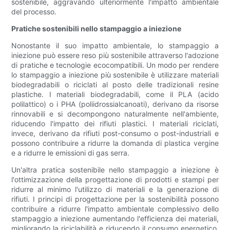
sostenibile, aggravando ulteriormente l'impatto ambientale
del processo.
Pratiche sostenibili nello stampaggio a iniezione
Nonostante il suo impatto ambientale, lo stampaggio a
iniezione può essere reso più sostenibile attraverso l'adozione
di pratiche e tecnologie ecocompatibili. Un modo per rendere
lo stampaggio a iniezione più sostenibile è utilizzare materiali
biodegradabili o riciclati al posto delle tradizionali resine
plastiche. I materiali biodegradabili, come il PLA (acido
polilattico) o i PHA (poliidrossialcanoati), derivano da risorse
rinnovabili e si decompongono naturalmente nell'ambiente,
riducendo l'impatto dei rifiuti plastici. I materiali riciclati,
invece, derivano da rifiuti post-consumo o post-industriali e
possono contribuire a ridurre la domanda di plastica vergine
e a ridurre le emissioni di gas serra.
Un'altra pratica sostenibile nello stampaggio a iniezione è
l'ottimizzazione della progettazione di prodotti e stampi per
ridurre al minimo l'utilizzo di materiali e la generazione di
rifiuti. I principi di progettazione per la sostenibilità possono
contribuire a ridurre l'impatto ambientale complessivo dello
stampaggio a iniezione aumentando l'efficienza dei materiali,
migliorando la riciclabilità e riducendo il consumo energetico.