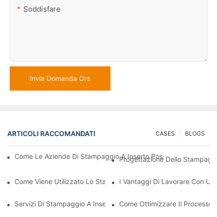
Soddisfare
Invia Domanda Ora
ARTICOLI RACCOMANDATI
CASES
BLOGS
Come Le Aziende Di Stampaggio A Inserto Possono Gestire Requi
Progettazione Dello Stampaggio
Come Viene Utilizzato Lo Stampaggio Di Inserti In Plastica Per 
I Vantaggi Di Lavorare Con Un'
Servizi Di Stampaggio A Inserto: Perché Sono La Scelta Migliore
Come Ottimizzare Il Processo 