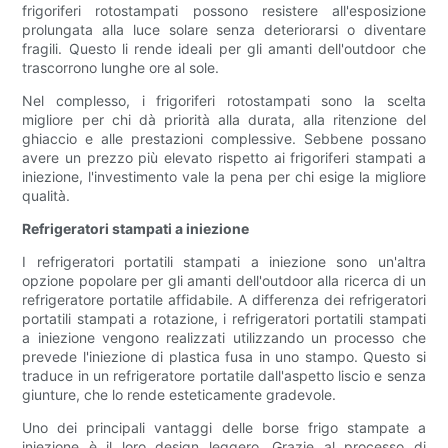
frigoriferi rotostampati possono resistere all'esposizione
prolungata alla luce solare senza deteriorarsi o diventare
fragili. Questo li rende ideali per gli amanti dell'outdoor che
trascorrono lunghe ore al sole.
Nel complesso, i frigoriferi rotostampati sono la scelta
migliore per chi dà priorità alla durata, alla ritenzione del
ghiaccio e alle prestazioni complessive. Sebbene possano
avere un prezzo più elevato rispetto ai frigoriferi stampati a
iniezione, l'investimento vale la pena per chi esige la migliore
qualità.
Refrigeratori stampati a iniezione
I refrigeratori portatili stampati a iniezione sono un'altra
opzione popolare per gli amanti dell'outdoor alla ricerca di un
refrigeratore portatile affidabile. A differenza dei refrigeratori
portatili stampati a rotazione, i refrigeratori portatili stampati
a iniezione vengono realizzati utilizzando un processo che
prevede l'iniezione di plastica fusa in uno stampo. Questo si
traduce in un refrigeratore portatile dall'aspetto liscio e senza
giunture, che lo rende esteticamente gradevole.
Uno dei principali vantaggi delle borse frigo stampate a
iniezione è il loro design leggero. Grazie al processo di