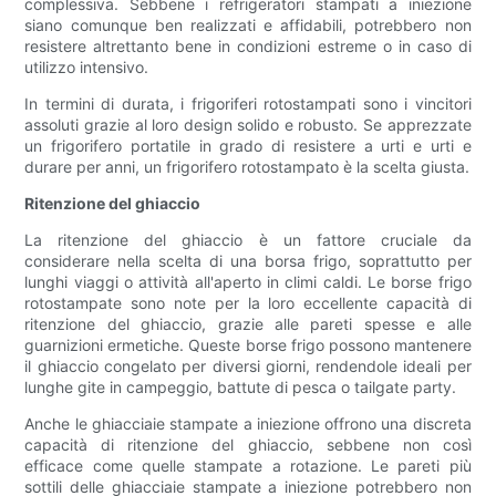
complessiva. Sebbene i refrigeratori stampati a iniezione
siano comunque ben realizzati e affidabili, potrebbero non
resistere altrettanto bene in condizioni estreme o in caso di
utilizzo intensivo.
In termini di durata, i frigoriferi rotostampati sono i vincitori
assoluti grazie al loro design solido e robusto. Se apprezzate
un frigorifero portatile in grado di resistere a urti e urti e
durare per anni, un frigorifero rotostampato è la scelta giusta.
Ritenzione del ghiaccio
La ritenzione del ghiaccio è un fattore cruciale da
considerare nella scelta di una borsa frigo, soprattutto per
lunghi viaggi o attività all'aperto in climi caldi. Le borse frigo
rotostampate sono note per la loro eccellente capacità di
ritenzione del ghiaccio, grazie alle pareti spesse e alle
guarnizioni ermetiche. Queste borse frigo possono mantenere
il ghiaccio congelato per diversi giorni, rendendole ideali per
lunghe gite in campeggio, battute di pesca o tailgate party.
Anche le ghiacciaie stampate a iniezione offrono una discreta
capacità di ritenzione del ghiaccio, sebbene non così
efficace come quelle stampate a rotazione. Le pareti più
sottili delle ghiacciaie stampate a iniezione potrebbero non