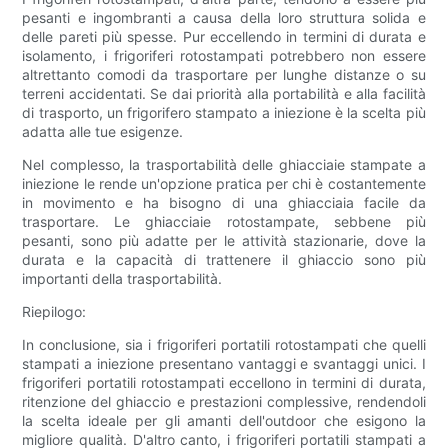
pesanti e ingombranti a causa della loro struttura solida e
delle pareti più spesse. Pur eccellendo in termini di durata e
isolamento, i frigoriferi rotostampati potrebbero non essere
altrettanto comodi da trasportare per lunghe distanze o su
terreni accidentati. Se dai priorità alla portabilità e alla facilità
di trasporto, un frigorifero stampato a iniezione è la scelta più
adatta alle tue esigenze.
Nel complesso, la trasportabilità delle ghiacciaie stampate a
iniezione le rende un'opzione pratica per chi è costantemente
in movimento e ha bisogno di una ghiacciaia facile da
trasportare. Le ghiacciaie rotostampate, sebbene più
pesanti, sono più adatte per le attività stazionarie, dove la
durata e la capacità di trattenere il ghiaccio sono più
importanti della trasportabilità.
Riepilogo:
In conclusione, sia i frigoriferi portatili rotostampati che quelli
stampati a iniezione presentano vantaggi e svantaggi unici. I
frigoriferi portatili rotostampati eccellono in termini di durata,
ritenzione del ghiaccio e prestazioni complessive, rendendoli
la scelta ideale per gli amanti dell'outdoor che esigono la
migliore qualità. D'altro canto, i frigoriferi portatili stampati a