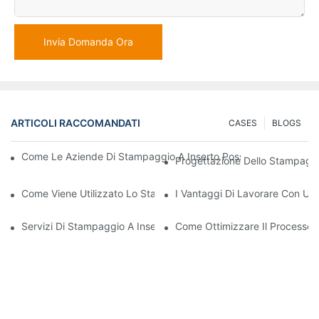
Invia Domanda Ora
ARTICOLI RACCOMANDATI
CASES
BLOGS
Come Le Aziende Di Stampaggio A Inserto Possono Gestire Requi
Progettazione Dello Stampaggio
Come Viene Utilizzato Lo Stampaggio Di Inserti In Plastica Per 
I Vantaggi Di Lavorare Con Un'
Servizi Di Stampaggio A Inserto: Perché Sono La Scelta Migliore
Come Ottimizzare Il Processo 