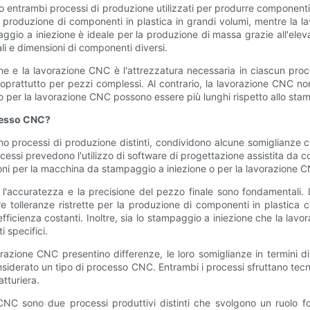
entrambi processi di produzione utilizzati per produrre componenti, 
a produzione di componenti in plastica in grandi volumi, mentre la 
aggio a iniezione è ideale per la produzione di massa grazie all'elev
li e dimensioni di componenti diversi.
ne e la lavorazione CNC è l'attrezzatura necessaria in ciascun pro
attutto per pezzi complessi. Al contrario, la lavorazione CNC non r
io per la lavorazione CNC possono essere più lunghi rispetto allo stam
cesso CNC?
o processi di produzione distinti, condividono alcune somiglianze c
cessi prevedono l'utilizzo di software di progettazione assistita d
uzioni per la macchina da stampaggio a iniezione o per la lavorazione 
 l'accuratezza e la precisione del pezzo finale sono fondamentali
re tolleranze ristrette per la produzione di componenti in plastica 
fficienza costanti. Inoltre, sia lo stampaggio a iniezione che la lav
i specifici.
zione CNC presentino differenze, le loro somiglianze in termini di p
iderato un tipo di processo CNC. Entrambi i processi sfruttano tec
atturiera.
 CNC sono due processi produttivi distinti che svolgono un ruolo