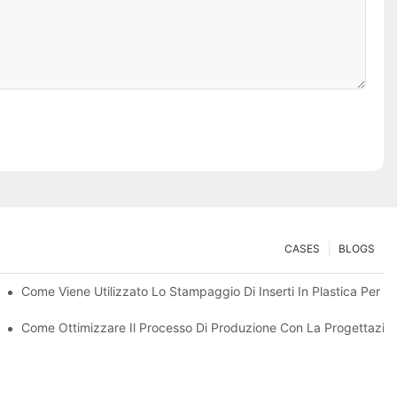
CASES
BLOGS
 La Creazione Di Parti Robuste E Multi-Materiale
Come Viene Utilizzato Lo Stampaggio Di Inserti In Plastica Per C
 Per I Beni Di Consumo Durevoli
Come Ottimizzare Il Processo Di Produzione Con La Progettazio