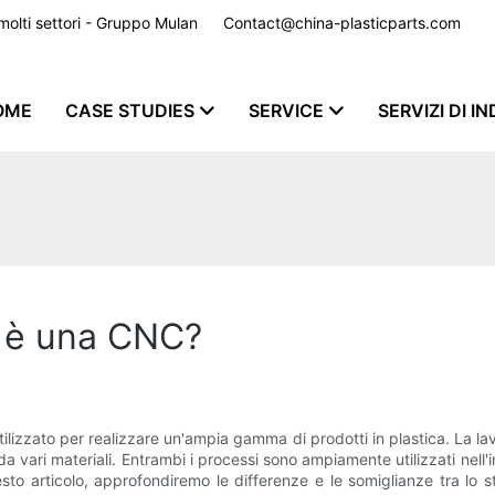
er molti settori - Gruppo Mulan
Contact@china-plasticparts.com
​​​​​​​
OME
CASE STUDIES
SERVICE
SERVIZI DI I
e è una CNC?
ilizzato per realizzare un'ampia gamma di prodotti in plastica. La l
vari materiali. Entrambi i processi sono ampiamente utilizzati nell'i
sto articolo, approfondiremo le differenze e le somiglianze tra lo 