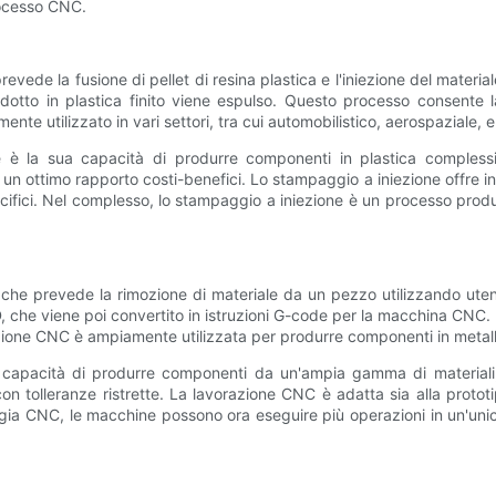
rocesso CNC.
ede la fusione di pellet di resina plastica e l'iniezione del materiale
rodotto in plastica finito viene espulso. Questo processo consente 
te utilizzato in vari settori, tra cui automobilistico, aerospaziale, e
e è la sua capacità di produrre componenti in plastica complessi e
n ottimo rapporto costi-benefici. Lo stampaggio a iniezione offre inol
cifici. Nel complesso, lo stampaggio a iniezione è un processo produt
e prevede la rimozione di materiale da un pezzo utilizzando utensil
 che viene poi convertito in istruzioni G-code per la macchina CNC.
zione CNC è ampiamente utilizzata per produrre componenti in metallo 
capacità di produrre componenti da un'ampia gamma di materiali, i
tolleranze ristrette. La lavorazione CNC è adatta sia alla prototipa
logia CNC, le macchine possono ora eseguire più operazioni in un'uni