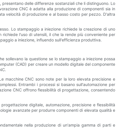
presentano delle differenze sostanziali che li distinguono. Lo
lavorazione CNC è adatta alla produzione di componenti sia in
ata velocità di produzione e al basso costo per pezzo. D'altra
cesso. Lo stampaggio a iniezione richiede la creazione di uno
ichiede l'uso di utensili, il che la rende più conveniente per
paggio a iniezione, influendo sull'efficienza produttiva.
he sollevano la questione se lo stampaggio a iniezione possa
a computer (CAD) per creare un modello digitale del componente
CNC.
. Le macchine CNC sono note per la loro elevata precisione e
complessi. Entrambi i processi si basano sull'automazione per
orazione CNC offrono flessibilità di progettazione, consentendo
rogettazione digitale, automazione, precisione e flessibilità
nologie avanzate per produrre componenti di elevata qualità e
 fondamentale nella produzione di un'ampia gamma di parti e