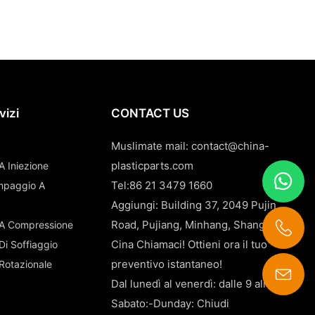
vizi
CONTACT US
Muslimate mail:
contact@china-
plasticparts.com
A Iniezione
Tel:86 21 3479 1660
tampaggio A
Aggiungi: Building 37, 2049 Pujin
Road, Pujiang, Minhang, Shanghai,
 A Compressione
Cina Chiamaci! Ottieni ora il tuo
Di Soffiaggio
preventivo istantaneo!
 Rotazionale
Dal lunedì al venerdì: dalle 9 alle 18
contact@china-plasticparts.com
Sabato:-Dunday: Chiudi