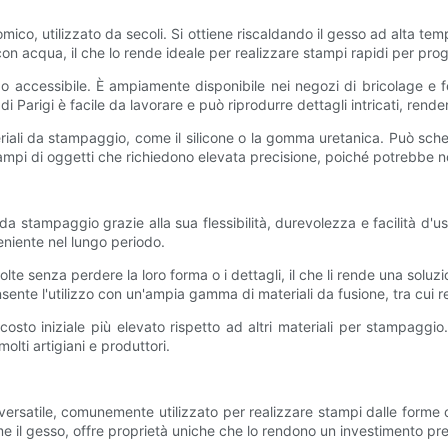
mico, utilizzato da secoli. Si ottiene riscaldando il gesso ad alta te
con acqua, il che lo rende ideale per realizzare stampi rapidi per prog
zzo accessibile. È ampiamente disponibile nei negozi di bricolage e
o di Parigi è facile da lavorare e può riprodurre dettagli intricati, ren
ateriali da stampaggio, come il silicone o la gomma uretanica. Può s
stampi di oggetti che richiedono elevata precisione, poiché potrebbe no
 da stampaggio grazie alla sua flessibilità, durevolezza e facilità 
niente nel lungo periodo.
olte senza perdere la loro forma o i dettagli, il che li rende una soluz
sente l'utilizzo con un'ampia gamma di materiali da fusione, tra cui re
osto iniziale più elevato rispetto ad altri materiali per stampaggio
olti artigiani e produttori.
versatile, comunemente utilizzato per realizzare stampi dalle forme 
me il gesso, offre proprietà uniche che lo rendono un investimento pr