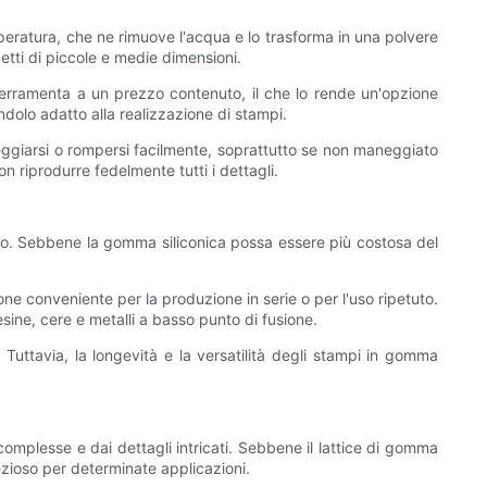
mperatura, che ne rimuove l'acqua e lo trasforma in una polvere
etti di piccole e medie dimensioni.
 ferramenta a un prezzo contenuto, il che lo rende un'opzione
dendolo adatto alla realizzazione di stampi.
cheggiarsi o rompersi facilmente, soprattutto se non maneggiato
n riprodurre fedelmente tutti i dettagli.
d'uso. Sebbene la gomma siliconica possa essere più costosa del
ione conveniente per la produzione in serie o per l'uso ripetuto.
sine, cere e metalli a basso punto di fusione.
. Tuttavia, la longevità e la versatilità degli stampi in gomma
complesse e dai dettagli intricati. Sebbene il lattice di gomma
ezioso per determinate applicazioni.