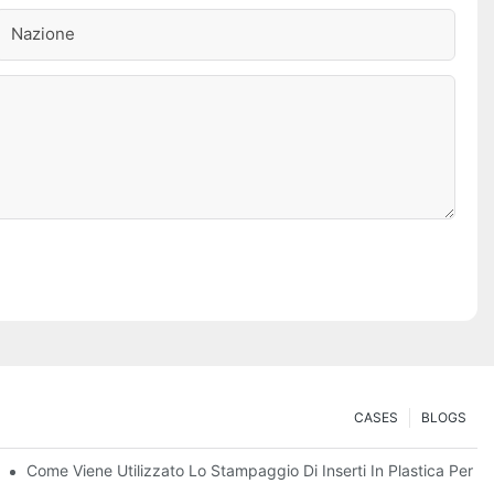
Nazione
CASES
BLOGS
 La Creazione Di Parti Robuste E Multi-Materiale
Come Viene Utilizzato Lo Stampaggio Di Inserti In Plastica Per C