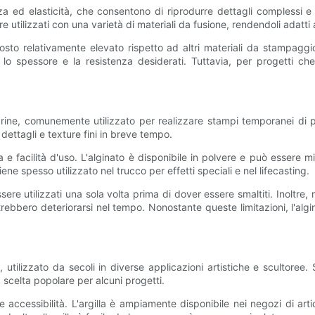
za ed elasticità, che consentono di riprodurre dettagli complessi e 
e utilizzati con una varietà di materiali da fusione, rendendoli adatt
osto relativamente elevato rispetto ad altri materiali da stampaggio
lo spessore e la resistenza desiderati. Tuttavia, per progetti che r
ne, comunemente utilizzato per realizzare stampi temporanei di par
dettagli e texture fini in breve tempo.
a e facilità d'uso. L'alginato è disponibile in polvere e può essere 
viene spesso utilizzato nel trucco per effetti speciali e nel lifecasting.
ere utilizzati una sola volta prima di dover essere smaltiti. Inoltre,
rebbero deteriorarsi nel tempo. Nonostante queste limitazioni, l'alg
, utilizzato da secoli in diverse applicazioni artistiche e scultore
a scelta popolare per alcuni progetti.
e accessibilità. L'argilla è ampiamente disponibile nei negozi di arti