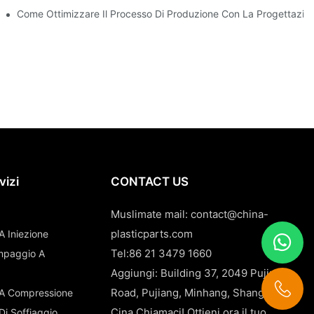
 Per I Beni Di Consumo Durevoli
Come Ottimizzare Il Processo Di Produzione Con La Progettazio
vizi
CONTACT US
Muslimate mail:
contact@china-
plasticparts.com
A Iniezione
Tel:86 21 3479 1660
tampaggio A
Aggiungi: Building 37, 2049 Pujin
Road, Pujiang, Minhang, Shanghai,
 A Compressione
Cina Chiamaci! Ottieni ora il tuo
Di Soffiaggio