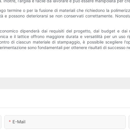
ica. Inoltre, l'argilla è facile da lavorare e può essere manipolata per
lungo termine o per la fusione di materiali che richiedono la polimer
dità e possono deteriorarsi se non conservati correttamente. Nonosta
conomico dipenderà dai requisiti del progetto, dal budget e dai ris
ica e il lattice offrono maggiore durata e versatilità per un uso r
contro di ciascun materiale di stampaggio, è possibile scegliere l'
perimentazione sono fondamentali per ottenere risultati di successo ne
E-Mail