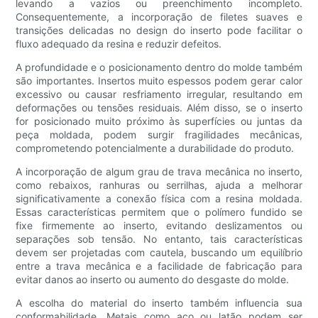
levando a vazios ou preenchimento incompleto.
Consequentemente, a incorporação de filetes suaves e
transições delicadas no design do inserto pode facilitar o
fluxo adequado da resina e reduzir defeitos.
A profundidade e o posicionamento dentro do molde também
são importantes. Insertos muito espessos podem gerar calor
excessivo ou causar resfriamento irregular, resultando em
deformações ou tensões residuais. Além disso, se o inserto
for posicionado muito próximo às superfícies ou juntas da
peça moldada, podem surgir fragilidades mecânicas,
comprometendo potencialmente a durabilidade do produto.
A incorporação de algum grau de trava mecânica no inserto,
como rebaixos, ranhuras ou serrilhas, ajuda a melhorar
significativamente a conexão física com a resina moldada.
Essas características permitem que o polímero fundido se
fixe firmemente ao inserto, evitando deslizamentos ou
separações sob tensão. No entanto, tais características
devem ser projetadas com cautela, buscando um equilíbrio
entre a trava mecânica e a facilidade de fabricação para
evitar danos ao inserto ou aumento do desgaste do molde.
A escolha do material do inserto também influencia sua
conformabilidade. Metais como aço ou latão podem ser