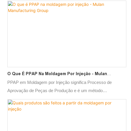
O Que É PPAP Na Moldagem Por Injeção - Mulan
Manufacturing Group
PPAP em Moldagem por Injeção significa Processo de
Aprovação de Peças de Produção e é um método
padronizado usado para demonstrar que um fornecedor pode
entregar consistentemente um produto que atenda às
especificações do cliente. O processo PPAP envolve a
documentação e o envio de diversas informações, incluindo