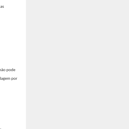
 as
 não pode
ldagem por