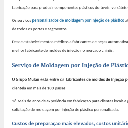
fabricação para produzir componentes plásticos duráveis, versáteis e
Os serviços
personalizados de moldagem por injeção de plástico
at
de todos os portes e segmentos.
Desde estabelecimentos médicos a fabricantes de peças automotivas 
melhor fabricante de moldes de injeção no mercado chinês.
Serviço de Moldagem por Injeção de Plást
está entre os
O Grupo Mulan
fabricantes de moldes de injeção
p
clientela em mais de 100 países.
18
Mais de
anos de experiência em fabricação para clientes locais
solicitação de moldagem por injeção de plástico personalizada.
Custos de preparação mais elevados, custos unitári