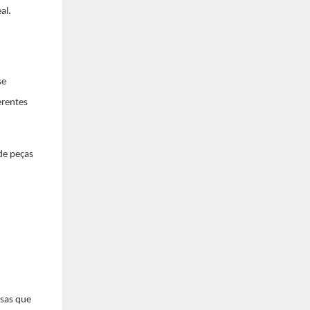
al.
se
erentes
 de peças
esas que