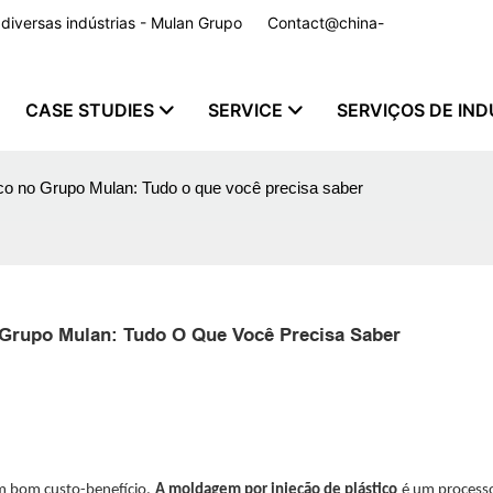
a diversas indústrias - Mulan Grupo
Contact@china-
CASE STUDIES
SERVICE
SERVIÇOS DE IND
co no Grupo Mulan: Tudo o que você precisa saber
 Grupo Mulan: Tudo O Que Você Precisa Saber
om bom custo-benefício.
A moldagem por injeção de plástico
é um process