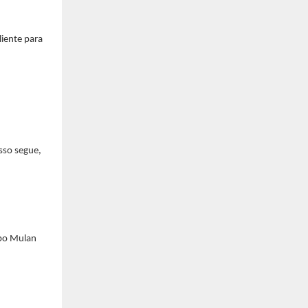
liente para
sso segue,
upo Mulan