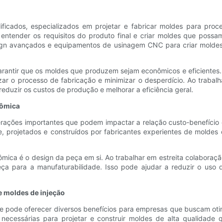
lificados, especializados em projetar e fabricar moldes para pro
entender os requisitos do produto final e criar moldes que possa
sign avançados e equipamentos de usinagem CNC para criar moldes
 garantir que os moldes que produzem sejam econômicos e eficient
mizar o processo de fabricação e minimizar o desperdício. Ao tra
reduzir os custos de produção e melhorar a eficiência geral.
nômica
erações importantes que podem impactar a relação custo-benefício 
e, projetados e construídos por fabricantes experientes de moldes
mica é o design da peça em si. Ao trabalhar em estreita colaboraçã
ça para a manufaturabilidade. Isso pode ajudar a reduzir o uso d
e moldes de injeção
te pode oferecer diversos benefícios para empresas que buscam oti
necessárias para projetar e construir moldes de alta qualidade 