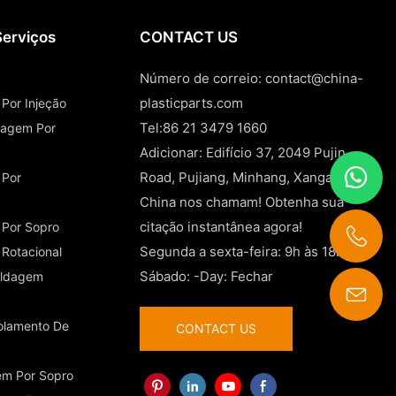
Serviços
CONTACT US
Número de correio:
contact@china-
plasticparts.com
Por Injeção
Tel:86 21 3479 1660
ldagem Por
Adicionar: Edifício 37, 2049 Pujin
Road, Pujiang, Minhang, Xangai e
 Por
China nos chamam! Obtenha sua
citação instantânea agora!
 Por Sopro
Segunda a sexta-feira: 9h às 18h
Rotacional
Sábado: -Day: Fechar
oldagem
contact@china-plasticparts.com
olamento De
CONTACT US
em Por Sopro