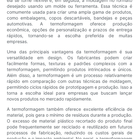
ela se torne flexível e, em seguida, a moldagem no formato
desejado usando um molde ou ferramenta. Essa técnica é
comumente usada para criar uma ampla gama de produtos,
como embalagens, copos descartáveis, bandejas e peças
automotivas. A termoformagem oferece produção
econômica, opções de personalização e prazos de entrega
rápidos, tornando-se a escolha preferida de muitas
empresas.
Uma das principais vantagens da termoformagem é sua
versatilidade em design. Os fabricantes podem criar
facilmente formas, texturas e padrões complexos com a
termoformagem, permitindo produtos intrincados e únicos.
Além disso, a termoformagem é um processo relativamente
rápido em comparação com outras técnicas de moldagem,
permitindo ciclos rápidos de prototipagem e produção. Isso a
torna a escolha ideal para empresas que buscam lançar
novos produtos no mercado rapidamente.
A termoformagem também oferece excelente eficiência de
material, pois gera o mínimo de resíduos durante a produção.
O excesso de material plástico recortado do produto final
pode frequentemente ser reciclado e reutilizado em futuros
processos de fabricação, reduzindo os custos gerais de
produção e o impacto ambiental. No geral, a termoformagem