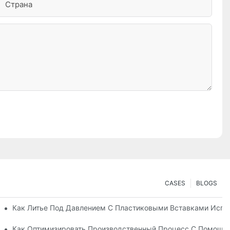
Страна
CASES
BLOGS
актор В Создании Прочных Деталей Из Нескольких Материалов
Как Литье Под Давлением С Пластиковыми Вставками Испо
ию
Это Лучший Выбор Для Товаров Длительного Пользования
Как Оптимизировать Производственный Процесс С Помощь