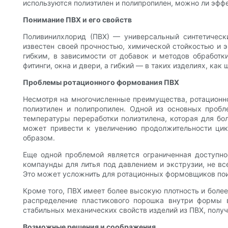
используются полиэтилен и полипропилен, можно ли эф
Понимание ПВХ и его свойств
Поливинилхлорид (ПВХ) — универсальный синтетически
известен своей прочностью, химической стойкостью и 
гибким, в зависимости от добавок и методов обработк
фитинги, окна и двери, а гибкий — в таких изделиях, ка
Проблемы ротационного формования ПВХ
Несмотря на многочисленные преимущества, ротационн
полиэтилен и полипропилен. Одной из основных пробл
температуры переработки полиэтилена, которая для бо
может привести к увеличению продолжительности цик
образом.
Еще одной проблемой является ограниченная доступно
компаунды для литья под давлением и экструзии, не вс
Это может усложнить для ротационных формовщиков пои
Кроме того, ПВХ имеет более высокую плотность и более
распределение пластикового порошка внутри формы 
стабильных механических свойств изделий из ПВХ, полу
Возможные решения и соображения