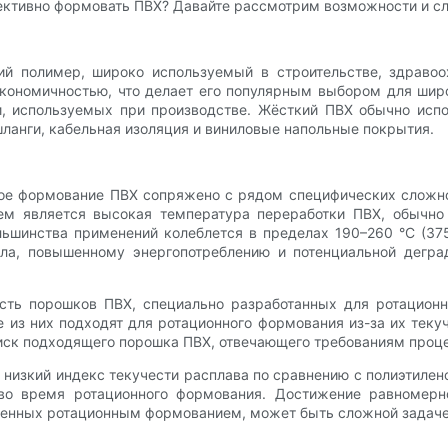
фективно формовать ПВХ? Давайте рассмотрим возможности и с
й полимер, широко используемый в строительстве, здравоо
экономичностью, что делает его популярным выбором для ши
и, используемых при производстве. Жёсткий ПВХ обычно испо
к шланги, кабельная изоляция и виниловые напольные покрытия.
ое формование ПВХ сопряжено с рядом специфических сложно
ем является высокая температура переработки ПВХ, обычно 
льшинства применений колеблется в пределах 190–260 °C (37
ла, повышенному энергопотреблению и потенциальной дегра
сть порошков ПВХ, специально разработанных для ротационн
е из них подходят для ротационного формования из-за их теку
ск подходящего порошка ПВХ, отвечающего требованиям проце
 низкий индекс текучести расплава по сравнению с полиэтилен
во время ротационного формования. Достижение равномерно
ченных ротационным формованием, может быть сложной задачей