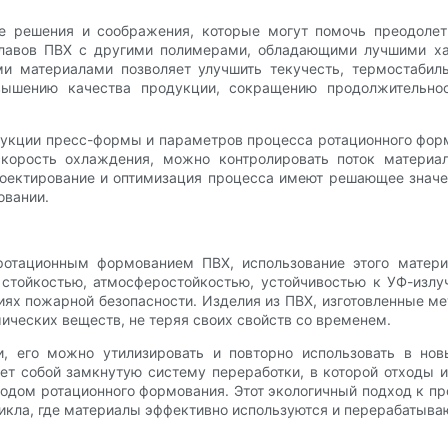
ые решения и соображения, которые могут помочь преодолет
плавов ПВХ с другими полимерами, обладающими лучшими ха
ми материалами позволяет улучшить текучесть, термостабил
вышению качества продукции, сокращению продолжительнос
кции пресс-формы и параметров процесса ротационного форм
корость охлаждения, можно контролировать поток материа
оектирование и оптимизация процесса имеют решающее значе
овании.
ротационным формованием ПВХ, использование этого матер
стойкостью, атмосферостойкостью, устойчивостью к УФ-излуч
виях пожарной безопасности. Изделия из ПВХ, изготовленные 
ических веществ, не теряя своих свойств со временем.
и, его можно утилизировать и повторно использовать в нов
т собой замкнутую систему переработки, в которой отходы 
дом ротационного формования. Этот экологичный подход к пр
цикла, где материалы эффективно используются и перерабатыва