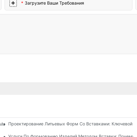
Загрузите Ваши Требования
Проектирование Литьевых Форм Со Вставками: Ключевой Ф
Могут Справиться Со Сложными Требованиями К Проектирован
ся Литьем Под Давлением
Услуги По Формованию Изделий Методом Вставки: Почему 