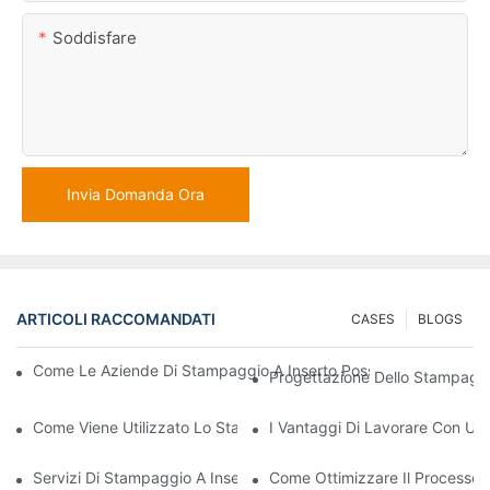
Soddisfare
Invia Domanda Ora
ARTICOLI RACCOMANDATI
CASES
BLOGS
Come Le Aziende Di Stampaggio A Inserto Possono Gestire Requi
Progettazione Dello Stampaggio
Come Viene Utilizzato Lo Stampaggio Di Inserti In Plastica Per 
I Vantaggi Di Lavorare Con Un'
Servizi Di Stampaggio A Inserto: Perché Sono La Scelta Migliore
Come Ottimizzare Il Processo 