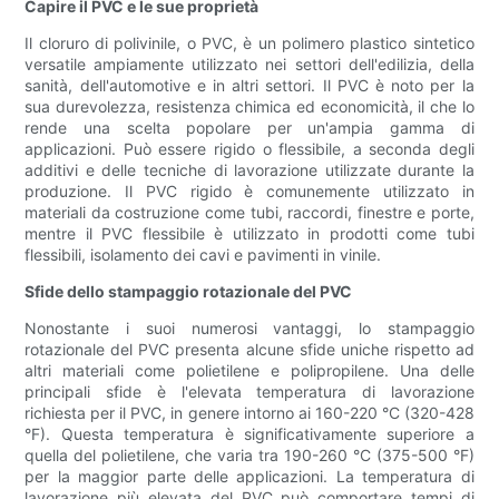
Capire il PVC e le sue proprietà
Il cloruro di polivinile, o PVC, è un polimero plastico sintetico
versatile ampiamente utilizzato nei settori dell'edilizia, della
sanità, dell'automotive e in altri settori. Il PVC è noto per la
sua durevolezza, resistenza chimica ed economicità, il che lo
rende una scelta popolare per un'ampia gamma di
applicazioni. Può essere rigido o flessibile, a seconda degli
additivi e delle tecniche di lavorazione utilizzate durante la
produzione. Il PVC rigido è comunemente utilizzato in
materiali da costruzione come tubi, raccordi, finestre e porte,
mentre il PVC flessibile è utilizzato in prodotti come tubi
flessibili, isolamento dei cavi e pavimenti in vinile.
Sfide dello stampaggio rotazionale del PVC
Nonostante i suoi numerosi vantaggi, lo stampaggio
rotazionale del PVC presenta alcune sfide uniche rispetto ad
altri materiali come polietilene e polipropilene. Una delle
principali sfide è l'elevata temperatura di lavorazione
richiesta per il PVC, in genere intorno ai 160-220 °C (320-428
°F). Questa temperatura è significativamente superiore a
quella del polietilene, che varia tra 190-260 °C (375-500 °F)
per la maggior parte delle applicazioni. La temperatura di
lavorazione più elevata del PVC può comportare tempi di