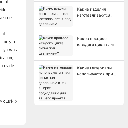
metal
Какие изделия
vide
изготавливаются
ve one-
методом литья под
n
давлением
ant
Каков процесс
, only a
каждого цикла литья
ently owns
под давлением?
cation,
 provide
Какие материалы
используются при
литье под давлением
и как выбрать
подходящие для
вашего проекта
ующий