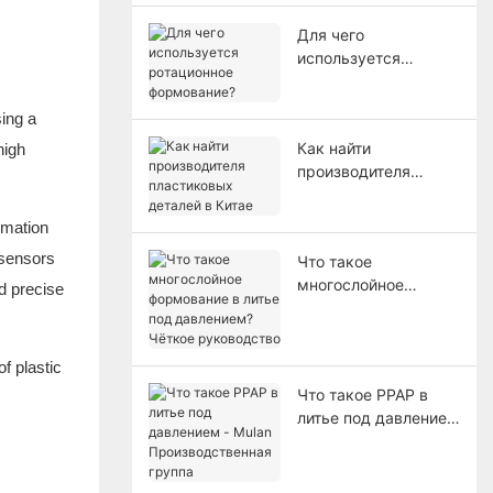
инженеров)
Для чего
используется
ротационное
формование?
sing a
Как найти
high
производителя
пластиковых
деталей в Китае
omation
 sensors
Что такое
многослойное
d precise
формование в литье
под давлением?
Чёткое руководство
f plastic
Что такое PPAP в
литье под давлением
- Mulan
Производственная
группа