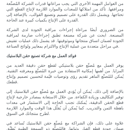
من العوامل المهمة الأخرى التي يجب مراعاتها قدرات الشركة المُصنِّعة
ومرافقها. تأكد من امتلاكها للمعدات والموارد اللازمة لإنتاج القطع التي
تحتاجها. ويشمل ذلك القدرة على تصميم وتصنيع القوالب، بالإضافة إلى
القدرة على الإنتاج بكميات كبيرة عند الحاجة.
من الضروري أيضًا مراعاة إجراءات مراقبة الجودة لدى الشركة
المصنعة. ابحث عن شركة مصنعة تطبق إجراءات صارمة لمراقبة
الجودة لضمان اتساق منتجاتها وموثوقيتها. قد يشمل ذلك عمليات تفتيش
في مراحل متعددة من عملية الإنتاج والالتزام بمعايير ولوائح الصناعة.
فوائد العمل مع شركة تصنيع حقن البلاستيك
يوفر العمل مع مُصنِّع حقن بلاستيكي لقطع حقن دقيقة العديد من
المزايا. من أهمها إمكانية الاستفادة من خبرة المُصنِّع ومعرفته التقنية.
يُمكن للمُصنِّع الماهر تقديم رؤى وتوصيات قيّمة لتحسين تصميم وإنتاج
قطعك.
بالإضافة إلى ذلك، يُمكن أن يُؤدي العمل مع مُصنِّع حقن البلاستيك إلى
توفير التكاليف وزيادة الكفاءة. من خلال الاستعانة بمصادر خارجية لإنتاج
قطع الحقن الدقيقة، يُمكنك تجنب الحاجة إلى الاستثمار في معدات
باهظة الثمن والتدريب. كما يُمكن أن يُقلِّل هذا الوقت والموارد اللازمة
لطرح منتجاتك في السوق.
علاوة على ذلك، فإن الشراكة مع مُصنِّع حقن البلاستيك تُساعد في
ضمان جودة قطع الغيار وثباتها. فالمُصنِّع ذو السمعة الطيبة يُطبِّق