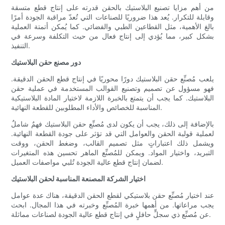
من أهم مزايا تصنيع البلاستيك بالحقن قدرته على إنتاج قطع متسقة
وقابلة للتكرار. يُعد هذا ضروريًا للصناعات التي تُعدّ مراقبة الجودة أمرًا
بالغ الأهمية، مثل القطاعين الطبي والفضائي. كما يُمكن أتمتة العملية
بشكل كبير، مما يُؤدي إلى إنتاج فعال من حيث التكلفة وسرعة في
التنفيذ.
دور مصنع حقن البلاستيك
يلعب مُصنِّع حقن البلاستيك دورًا محوريًا في إنتاج قطع الحقن الدقيقة.
فهو مسؤول عن تصميم وتصنيع القوالب المستخدمة في عملية حقن
البلاستيك. كما يجب أن يتمتع بالخبرة اللازمة لاختيار المادة البلاستيكية
المناسبة للخصائص والأداء المطلوبين للقطعة النهائية.
بالإضافة إلى ذلك، يجب أن يكون لدى مُصنِّع حقن البلاستيك فهمٌ شاملٌ
لعملية قولبة الحقن والعوامل التي قد تؤثر على جودة القطعة النهائية.
ويشمل ذلك اعتباراتٍ مثل تصميم القالب، وضغط الحقن، ووقت
التبريد، واختيار المواد. ويمكن للمُصنِّع الماهر تحسين هذه المتغيرات
لضمان إنتاج قطع عالية الجودة تُلبي مواصفات العميل.
اختيار الشركة المصنعة المناسبة لحقن البلاستيك
عند اختيار مُصنِّع حقن بلاستيكي لقطع الحقن الدقيقة، هناك عدة عوامل
يجب مراعاتها. من أهمها خبرة المُصنِّع وخبرته في هذا المجال. ابحث
عن مُصنِّع ذي سجلٍّ حافلٍ في إنتاج قطع عالية الجودة لصناعات مماثلة.