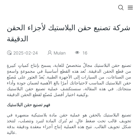
شركة تصنيع حقن البلاستيك لأجزاء الحقن
الدقيقة
2025-02-24
Mulan
16
تصنيع حقن البلاستيك مجالٌ متخصصٌ للغاية، يسمح بإنتاج كمياتٍ كبيرةٍ
من قطع الحقن الدقيقة. تُعد هذه القطع أساسيةً في مجموعةٍ واسعةٍ
من الصناعات، من السيارات إلى الأجهزة الطبية. يُعدّ العثور على مُصنّع
حقن البلاستيك المناسب لاحتياجاتك أمرًا بالغ الأهمية لضمان جودة وأداء
منتجاتك. في هذه المقالة، سنستكشف عملية تصنيع حقن البلاستيك
وكيفية اختيار أفضل مُصنّع لقطع الحقن الدقيقة.
فهم تصنيع حقن البلاستيك
تصنيع البلاستيك بالحقن هو عملية حقن مادة بلاستيكية منصهرة في
تجويف قالب تحت ضغط عالٍ. ثم تُترك المادة لتبرد وتتصلب، لتتخذ
شكل تجويف القالب. تتيح هذه العملية إنتاج أجزاء معقدة ودقيقة بدقة
عالية.