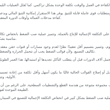
تطلبات قوى عاملة قابلة للتنبؤ. يوفر هذا الاستقرار إمكانية التنبؤ المالي ويد
كفاءة مدخلات العمالة وأوقات الدورة المعقولة استخدام قولبة الضغط كخيار فعال من حيث التكلفة للتصنيع بالجملة.
 يؤثر على التكلفة الإجمالية للإنتاج بالجملة. وتتميز عملية صب الضغط بانخفاض ت
مناسبة بشكل خاص للشركات التي تُولي اهتمامًا خاصًا لالتزامات رأس المال الأولية.
وم، وتتميز بتصميم أقل تعقيدًا نظرًا لعدم وجود مسارات أو قنوات حقن معقدة
تكاليف التصنيع. ولأن قوالب الضغط يجب أن تتحمل الحرارة والضغط العاليين، تُستخدم مواد متينة، ولكن تبقى اعتبارات التصميم أكثر بساطة.
حمل آلاف الدورات قبل أن يتطلب التآكل تجديدها أو استبدالها. هذا العمر الطويل ي
 أو إصلاح القوالب الحالية غالبًا ما يكون أسهل وأقل تكلفة من إعادة تصميم أ
الأولية، وتتيح للمصنعين الاستجابة بسرعة لتغيرات التصميم دون تكبد تكاليف باهظة.
 مجموعة متنوعة من هندسة القطع والتشطيبات السطحية. على الرغم من أن تغيي
الطبيعة الموحدة لقوالب الضغط تُتيح إمكانية إدارة هذه التغييرات بكفاءة ضمن جداول الإنتاج.
 صب الضغط بشكل كبير في انخفاض التكلفة الإجمالية للتصنيع في السيناريوهات