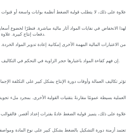
علاوة على ذلك، لا يتطلب قولبة الضغط أنظمة بوابات واسعة أو قنوات تغ
لهذا الانخفاض في نفايات المواد آثار مالية مباشرة. فنظرًا لخضوع أسعار
دفعات إنتاج كبيرة. علاوة على ذلك، فإن تقليل النفايات يُقلل من البصمة البيئية للإنتاج، مما يُساعد الشركات على الامتثال للمتطلبات التنظيمية وجذب المستهلكين المهتمين بالبيئة.
من الاعتبارات المالية المهمة الأخرى إمكانية إعادة تدوير المواد ا
إن فهم كفاءة المواد باعتبارها حجر الزاوية في التحكم في التكاليف يساعد الشركات المصنعة على تقدير سبب بقاء عملية القولبة بالضغط عملية جذابة في الصناعات حيث يجب موازنة الحجم والجودة بدقة مقابل النفقات.
تؤثر تكاليف العمالة وأوقات دورة الإنتاج بشكل كبير على التكلفة الإجمالي
العملية بسيطة عمومًا مقارنةً بتقنيات القولبة الأخرى. بمجرد ملء تجويف
علاوة على ذلك، يتميز قولبة الضغط عادةً بفترات إعداد أقصر. فالقوال
تعتمد أزمنة دورة التشكيل بالضغط بشكل كبير على نوع المادة ومواصفات ال