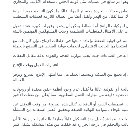
ض معدلات الخردة وخسائر المواد. غالبًا ما يكون التشذيب بعد القولبة
لفعال لمركبات الراتنج أو المطاط يمكن أن يحقق وفورات كبيرة عند تشغيل
مة في قولبة الضغط وإعادة دمجها في خلطات الإنتاج، وإن كان ذلك مع
اعتبارات العمل ووقت الإنتاج
 إذ يجمع بين الميكنة وتبسيط العمليات، مما يُسهّل الإنتاج السريع ويوفر
العمالة.
لجة أو القولبة. غالبًا ما يُقلل عدم وجود أنظمة حقن معقدة أو روبوتات
بين تصميمات القطع أو الدفعات. تُقلل هذه المرونة من وقت التوقف عن
، مما قد يُطيل مدة التشكيل قليلاً مقارنةً باللدائن الحرارية؛ إلا أن