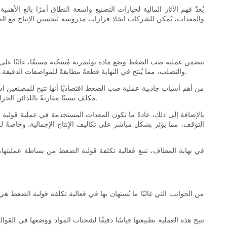
يُعدّ فهم الآثار المالية لخيارات التصنيع واسعة النطاق أمرًا بالغ ال
والمعدات، يُمكن للشركات اتخاذ قرارات مدروسة لتحسين الإنتاج مع ال
تتضمن عملية صب الضغط وضع مادة بوليمرية مُسخّنة مسبقًا، غالبًا عل
والتصلب، مما يُنتج في النهاية قطعةً مطابقةً للمواصفات الدقيقة. بخلاف طرق صب أخرى مثل صب الحقن، تتطلب عملية صب الضغط عادةً تكاليف آلات أقل وأدوات أبسط، مما يُعزز جاذبيتها الاقتصادية للإنتاج بالجملة.
من أهم أسباب جاذبية عملية صب الضغط اقتصاديًا أنها تتيح للمصنعين اس
مكلف نسبيًا مقارنةً باللدائن الحرارية. كما تتميز هذه المواد بمقاومة حرارية ومتانة أعلى، مما يقلل من أعطال المنتجات والتكاليف اللاحقة في عمليات الإصلاح أو إعادة التصنيع بعد الإنتاج.
بالإضافة إلى ذلك، عادةً ما تكون المعدات المستخدمة في عملية قولبة 
التوقف، مما يؤثر بشكل مباشر على تكاليف الإنتاج الإجمالية. وخاصةً 
في نهاية المطاف، تنبع فعالية تكلفة قولبة الضغط من بساطة عمليتها،
من الجوانب التي غالبًا ما يُستهان بها في فعالية تكلفة قولبة الضغط هي الك
تتيح هذه العملية بطبيعتها قياسًا دقيقًا لشحنات المواد ووضعها في القو