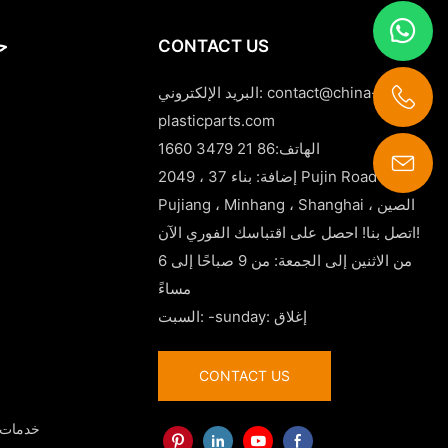
CONTACT US
حا
contact@china-
البريد الإلكتروني:
plasticparts.com
الهاتف:86 21 3479 1660
إضافة: بناء 37 ، 2049 Pujin Road ،
contact@china-plasticparts.com
Pujiang ، Minhang ، Shanghai ، الصين
اتصل بنا! احصل على اقتباسك الفوري الآن!
من الاثنين إلى الجمعة: من 9 صباحًا إلى 6
مساءً
السبت: -sunday: إغلاق
CONTACT US
- خدمات