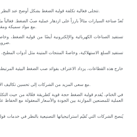
تتجلى فعالية تكلفة قولبة الضغط بشكل أوضح عند النظر إليها من منظور التطبيقات الصناعية الواقعية. تعتمد العديد من القطاعات على هذه العملية لإنتاج مكونات متينة وعملية، وبأسعار معقولة أيضًا عند الطلب.
تُعدّ صناعة السيارات مثالاً بارزاً على ازدهار عملية صبّ الضغط. فغالبا
مع مواد سميكة ومقاومة للحرارة. وتنتقل وفورات التكلفة التي تتحقق من خلال الإنتاج بكميات كبيرة بكفاءة إلى انخفاض أسعار المركبات أو ارتفاع هوامش الربح للمصنعين.
تستفيد الصناعات الكهربائية والإلكترونية أيضًا من قولبة الضغط، وخاصة
ضروري للسلامة والأداء. يتطلب الإنتاج بالجملة في هذا القطاع مراقبة جودة دقيقة وإمكانية التنبؤ، وكلاهما يوفره قولبة الضغط بشكل موثوق وبتكلفة معقولة.
تستفيد السلع الاستهلاكية، وخاصةً المنتجات المتينة مثل أدوات المطبخ
خارج هذه القطاعات، يزداد الاعتراف بفوائد صب الضغط البيئية المرتبطة
مع سعى المزيد من الشركات إلى تحسين تكاليف الإنتاج دون المساس بالجودة أو رعاية البيئة، يستمر دور القولبة بالضغط في التصنيع بالجملة في النمو، مدعومًا بالمزايا المتنوعة التي تقدمها عبر الصناعات.
في الختام، يُقدم قولبة الضغط حجة قوية كطريقة فعّالة من حيث التكلفة 
العملية للمصنعين الموازنة بين الجودة والأسعار المعقولة مع الحفاظ عل
يُنصح الشركات التي تُقيّم استراتيجياتها التصنيعية بالنظر في خدمات قولب