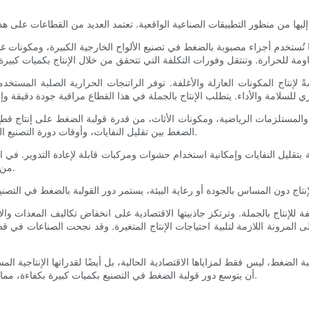
ً ما تُستخدم أجزاء مصبوبة بالضغط في تصنيع الألواح الخارجية الكبيرة، ومكونات غ
ً لإنتاج المكونات العازلة والأغلفة. توفر الراتنجات الحرارية الصلبة المستخدم
، والمستلزمات الرياضية، ومكونات الأثاث، من قدرة قولبة الضغط على إنتاج قطع 
الضغط بين تقليل النفايات، وأوقات دورة التصنيع المعقولة، وتكاليف الأدوات المعقولة، مما يُمكّن من تقديم أسعار تنافسية.
 بتقليل النفايات وإمكانية استخدام حشوات ومركبات قابلة لإعادة التدوير. في ا
من حيث التكلفة كحل طويل الأمد يتماشى مع ممارسات التصنيع المسؤولة.
للإنتاج بالجملة. وترتكز جاذبيتها الاقتصادية على انخفاض تكاليف المعدات والأ
ى المرونة اللازمة لتلبية احتياجات الإنتاج المتغيرة. وقد نجحت الصناعات في قط
ة الضغط، ليس فقط لمزاياها الاقتصادية الحالية، بل أيضًا لقدراتها الإنتاجية الم
أن يتوسع دور قولبة الضغط في التصنيع بكميات كبيرة بكفاءة، مما يوفر للمُصنّعين فرصًا مُستمرة لتوفير التكاليف وتحقيق التميز التشغيلي.