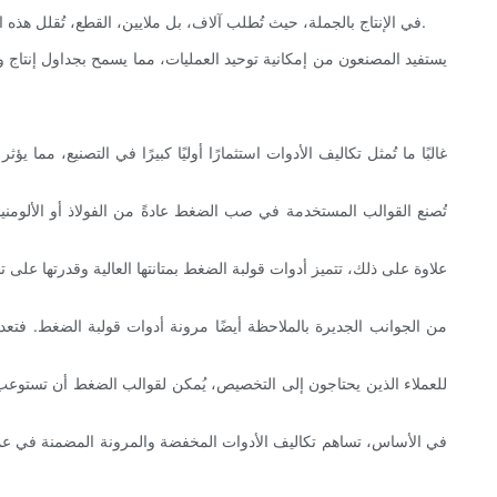
في الإنتاج بالجملة، حيث تُطلب آلاف، بل ملايين، القطع، تُقلل هذه الكفاءة في العمل والوقت تكلفة الوحدة بشكل تراكمي. كما تُقلل العمليات المُبسّطة من خطر الخطأ البشري، الذي قد يُسبب عيوبًا مُكلفة وإعادة تصنيع.
يستفيد المصنعون من إمكانية توحيد العمليات، مما يسمح بجداول إنتاج وم
غالبًا ما تُمثل تكاليف الأدوات استثمارًا أوليًا كبيرًا في التصنيع، مما
تُصنع القوالب المستخدمة في صب الضغط عادةً من الفولاذ أو الألومني
علاوة على ذلك، تتميز أدوات قولبة الضغط بمتانتها العالية وقدرتها على ت
من الجوانب الجديرة بالملاحظة أيضًا مرونة أدوات قولبة الضغط. فتعديل
للعملاء الذين يحتاجون إلى التخصيص، يُمكن لقوالب الضغط أن تستوعب
في الأساس، تساهم تكاليف الأدوات المخفضة والمرونة المضمنة في عملية