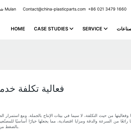
​​​​​​​ +86 021 3479 1660
Contact@china-plasticparts.com
شركة تصنيع حقن البلاستيك مع خدمة مخصصة للعديد من الصناعات - مجموعة Mulan
صناعات
SERVICE
CASE STUDIES
HOME
فعالية تكلفة خدم
وفعاليتها من حيث التكلفة، لا سيما في بيئات الإنتاج بالجملة. ومع استمرار 
رائعًا من السرعة والدقة ومزايا اقتصادية، مما يجعلها خيارًا أساسيًا للمصن
بالضغط من حيث التكلفة، وتستكشف فوائدها العملية وتحدياتها وتطبيقاتها الصناعية.