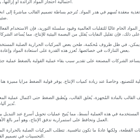
احتمالية احتجاز المواد الزائدة أو إزالتها، وهو أمر شائع في عمليات مثل قولبة الحقن باستخدام الأنابيب والمجاري.
ذية معقدة تُسهم في هدر المواد. تُترجم بساطة تصميم القالب مباشرةً إلى انخفا
ضئيلًا، مما يُقلل من الهدر ويُقلل أيضًا من العمالة اللازمة لعمليات التشطيب.
 المواد الخام غالبًا للتقلبات العالمية وقيود سلسلة التوريد، فإن الاستخدام ا
لخردة. يمكن، في ظل ظروف مُحكمة، طحن بعض المركبات الحرارية الصلبة المستخد
بعض التنازلات في خصائصها. تُعزز هذه القدرة على استعادة المواد وإعادة استخدامها الجانب الاقتصادي لخدمات قولبة الضغط في التصنيع بالجملة.
ة للتصنيع، وخاصةً عند زيادة كميات الإنتاج. يوفر قولبة الضغط مزايا مميزة هنا،
 القالب بالمادة المُجهزة، يُغلق القالب، ويُطبق الضغط حتى اكتمال عملية المعا
تُدير آليات تغذية دقيقة من مهارات العمل المطلوبة، مما يُقلل من نفقات الأجور.
ب المستخدمة في هذه العملية أبسط، مما يُتيح عمليات تحويل أسرع عند التبديل 
العمل وتحافظ على استمرارية تدفق الإنتاج، وهو أمر بالغ الأهمية للوفاء بالمواعيد النهائية الضيقة وتحقيق أقصى استفادة من المنشأة.
قطعة، ولكنها عادةً ما تكون تنافسية. تتطلب المركبات الصلبة بالحرارة المعالجة
التحسينات في تصميم القالب والتحكم في درجة الحرارة قد خففت من هذه المشكلة بشكل كبير.