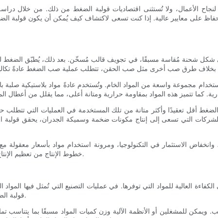
أهمية لنجاح الأعمال، ولا تُستثنى اقتصاديات قولبة الضغط من ذلك. من خلال دراس
حفاظ على معايير عالية. إذا كنت تسعى لاكتشاف كيف يُمكن أن يكون قولبة الضغ
ى شكل شحنة مُقاسة مسبقًا، في تجويف قالب مُسخّن. بعد ذلك، يُطبّق الضغط ل
تخدام مجموعة واسعة من المواد الخام. وتُستخدم عادةً مواد بلاستيكية صلبة بال
الضغط أقل تعقيدًا وأكثر متانة من تلك المستخدمة في العمليات التي تتطلب حقن
للشركات التي تسعى إلى إنتاج مكونات ضخمة وسميكة الجدران، يحقق قولبة الضغط
 وانخفاض الاستثمار في التكنولوجيا، ومرونة استخدام مواد بأسعار معقولة مع 
خطوط الإنتاج من تعظيم الإنتاج مع تقليل النفقات الرأسمالية، لا سيما في سيناريوهات التصنيع بالجملة.
فاءة العالية للمواد التي توفرها. في عمليات التصنيع التي تُمثل فيها المواد الخا
قولبة الضغط في هذا الصدد بتحسين استخدام المواد الأولية وتقليل فائض الخردة.
الب. ويمكن للمشغلين أو الأنظمة الآلية وزن كميات المواد مسبقًا بما يتناسب ت