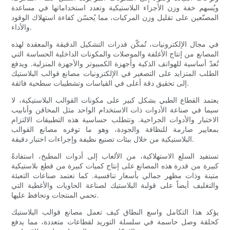
ويُسهم خفة وزن الأجزاء البلاستيكية وتعدد استخداماتها في مساعدة
المصنّعين على تقليل وزن المركبات، مما يُحسّن كفاءة استهلاك الوقود
والأداء.
في مجال الإلكترونيات، تُمكّن قدرات التشكيل الدقيقة والمعقدة لهذه
المصانع من إنتاج الأغلفة والموصلات والمكونات الداخلية الحساسة التي
تُعدّ أساسية للهواتف الذكية وأجهزة الكمبيوتر والأجهزة المنزلية. ويدفع
الطلب المتزايد على التصغير في الإلكترونيات مصانع قوالب البلاستيك
إلى تحقيق دقة أعلى في القياسات وتشطيبات سطحية فائقة.
يعتمد القطاع الطبي بشكل كبير على مكونات القوالب البلاستيكية، لا
سيما في صناعة الأدوات ذات الاستخدام الواحد مثل المحاقن وأنابيب
الاختبار والأدوات الجراحية. وتتطلب حساسية هذه التطبيقات الالتزام
بمعايير صارمة للنظافة والجودة، وهو ما توفره مصانع القوالب
البلاستيكية من خلال بيئات تصنيع نظيفة وإجراءات اختبار دقيقة.
تستفيد السلع الاستهلاكية، من الألعاب إلى أدوات المطبخ، استفادةً
كبيرة من قدرة هذه المصانع على إنتاج كميات كبيرة من قطع بلاستيكية
متينة وذات مظهر جمالي بأسعار تنافسية. كما تعتمد صناعات التعبئة
والتغليف أيضاً على قولبة البلاستيك لصناعة الحاويات والأغطية التي
تحمي المنتجات وتحافظ عليها.
يؤكد هذا التكامل واسع النطاق كيف تعمل مصانع قوالب البلاستيك
كحلقة وصل حاسمة في سلسلة التوريد لقطاعات متعددة، مما يدفع