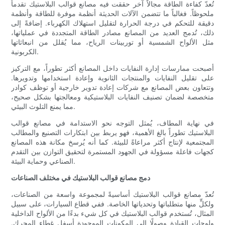
تُعدّ كفاءة الطاقة مجالاً آخر حققت فيه مصانع قوالب البلاستيك تقدماً
ملحوظاً. فغالباً ما تتضمن الآلات الحديثة أنظمة موفرة للطاقة وأنظمة
دقيقة للتحكم في درجة الحرارة لتقليل استهلاك الكهرباء. إضافةً إلى
ذلك، تُدمج العديد من المصانع مصادر الطاقة المتجددة في عملياتها،
مثل الألواح الشمسية أو توربينات الرياح، مما يُقلل من انبعاثاتها
الكربونية.
أصبحت ممارسات إدارة النفايات داخل المصانع أكثر تطوراً، مع التركيز
على تقليل النفايات والمنتجات الثانوية وإعادة استخدامها وتدويرها.
وتتعاون بعض المصانع مع شركات إعادة تدوير خارجية أو توظف كوادر
متخصصة لضمان تصنيف النفايات البلاستيكية ومعالجتها بشكل صحيح،
مما يمنع التلوث البيئي.
في نهاية المطاف، يُمثل التوجه نحو الاستدامة في مصانع قوالب
البلاستيك تطوراً بالغ الأهمية، فهو يربط بين ابتكارات التصنيع والمطالب
المجتمعية لإنتاج أكثر مراعاةً للبيئة. كما أنه يُرسخ مكانة هذه المصانع
كجهات فاعلة مسؤولة في الجهود المستمرة لتحقيق التوازن بين التقدم
الصناعي وحماية البيئة.
دمج مصانع قوالب البلاستيك في مختلف الصناعات
تُعدّ مصانع قوالب البلاستيك أساسيةً لمجموعة واسعة من الصناعات،
ولكلٍّ منها متطلباتها وتحدياتها الخاصة. ففي قطاع السيارات، على سبيل
المثال، تُستخدم قوالب البلاستيك في كل شيء بدءًا من الألواح الداخلية
ولوحات القيادة وصولًا إلى المكونات الموجودة أسفل غطاء المحرك.