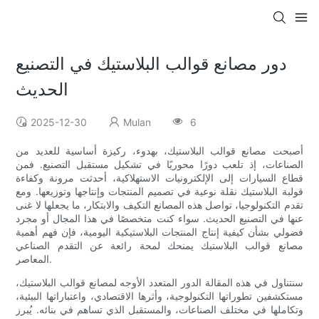
دور مصانع قوالب البلاستيك في التصنيع
الحديث
2025-12-30
Mulan
6
أصبحت مصانع قوالب البلاستيك، بهدوء، ركيزة أساسية للعديد من
الصناعات، إذ تلعب دورًا محوريًا في تشكيل مستقبل التصنيع. فمن
قطاع السيارات إلى الإلكترونيات الاستهلاكية، أحدثت مرونة وكفاءة
قولبة البلاستيك نقلة نوعية في تصميم المنتجات وإنتاجها وتوزيعها. ومع
تقدم التكنولوجيا، تواصل هذه المصانع التكيف والابتكار، ما يجعلها لا غنى
عنها في التصنيع الحديث. سواء كنت متخصصًا في هذا المجال أو مجرد
فضولي بشأن كيفية إنتاج المنتجات البلاستيكية اليومية، فإن فهم أهمية
مصانع قوالب البلاستيك يمنحك لمحة رائعة عن التقدم الصناعي
المعاصر.
سنتناول في هذه المقالة الدور المتعدد الأوجه لمصانع قوالب البلاستيك،
مستكشفين تطوراتها التكنولوجية، وأثرها الاقتصادي، واعتباراتها البيئية،
وتكاملها في مختلف الصناعات، والمستقبل الذي تساهم في بنائه. يُبرز