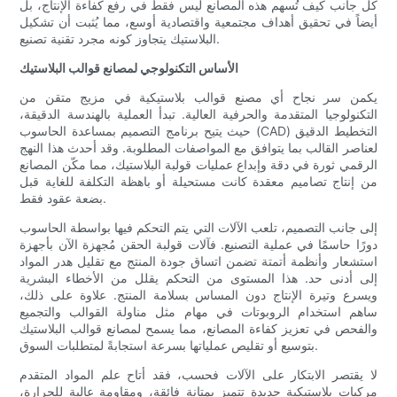
كل جانب كيف تُسهم هذه المصانع ليس فقط في رفع كفاءة الإنتاج، بل
أيضاً في تحقيق أهداف مجتمعية واقتصادية أوسع، مما يُثبت أن تشكيل
البلاستيك يتجاوز كونه مجرد تقنية تصنيع.
الأساس التكنولوجي لمصانع قوالب البلاستيك
يكمن سر نجاح أي مصنع قوالب بلاستيكية في مزيج متقن من
التكنولوجيا المتقدمة والحرفية العالية. تبدأ العملية بالهندسة الدقيقة،
حيث يتيح برنامج التصميم بمساعدة الحاسوب (CAD) التخطيط الدقيق
لعناصر القالب بما يتوافق مع المواصفات المطلوبة. وقد أحدث هذا النهج
الرقمي ثورة في دقة وإبداع عمليات قولبة البلاستيك، مما مكّن المصانع
من إنتاج تصاميم معقدة كانت مستحيلة أو باهظة التكلفة للغاية قبل
بضعة عقود فقط.
إلى جانب التصميم، تلعب الآلات التي يتم التحكم فيها بواسطة الحاسوب
دورًا حاسمًا في عملية التصنيع. فآلات قولبة الحقن مُجهزة الآن بأجهزة
استشعار وأنظمة أتمتة تضمن اتساق جودة المنتج مع تقليل هدر المواد
إلى أدنى حد. هذا المستوى من التحكم يقلل من الأخطاء البشرية
ويسرع وتيرة الإنتاج دون المساس بسلامة المنتج. علاوة على ذلك،
ساهم استخدام الروبوتات في مهام مثل مناولة القوالب والتجميع
والفحص في تعزيز كفاءة المصانع، مما يسمح لمصانع قوالب البلاستيك
بتوسيع أو تقليص عملياتها بسرعة استجابةً لمتطلبات السوق.
لا يقتصر الابتكار على الآلات فحسب، فقد أتاح علم المواد المتقدم
مركبات بلاستيكية جديدة تتميز بمتانة فائقة، ومقاومة عالية للحرارة،