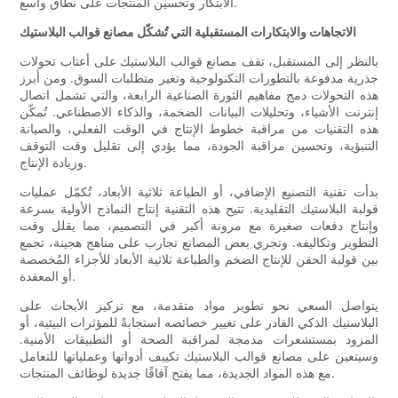
الابتكار وتحسين المنتجات على نطاق واسع.
الاتجاهات والابتكارات المستقبلية التي تُشكّل مصانع قوالب البلاستيك
بالنظر إلى المستقبل، تقف مصانع قوالب البلاستيك على أعتاب تحولات
جذرية مدفوعة بالتطورات التكنولوجية وتغير متطلبات السوق. ومن أبرز
هذه التحولات دمج مفاهيم الثورة الصناعية الرابعة، والتي تشمل اتصال
إنترنت الأشياء، وتحليلات البيانات الضخمة، والذكاء الاصطناعي. تُمكّن
هذه التقنيات من مراقبة خطوط الإنتاج في الوقت الفعلي، والصيانة
التنبؤية، وتحسين مراقبة الجودة، مما يؤدي إلى تقليل وقت التوقف
وزيادة الإنتاج.
بدأت تقنية التصنيع الإضافي، أو الطباعة ثلاثية الأبعاد، تُكمّل عمليات
قولبة البلاستيك التقليدية. تتيح هذه التقنية إنتاج النماذج الأولية بسرعة
وإنتاج دفعات صغيرة مع مرونة أكبر في التصميم، مما يقلل وقت
التطوير وتكاليفه. وتجري بعض المصانع تجارب على مناهج هجينة، تجمع
بين قولبة الحقن للإنتاج الضخم والطباعة ثلاثية الأبعاد للأجزاء المُخصصة
أو المعقدة.
يتواصل السعي نحو تطوير مواد متقدمة، مع تركيز الأبحاث على
البلاستيك الذكي القادر على تغيير خصائصه استجابةً للمؤثرات البيئية، أو
المزود بمستشعرات مدمجة لمراقبة الصحة أو التطبيقات الأمنية.
وسيتعين على مصانع قوالب البلاستيك تكييف أدواتها وعملياتها للتعامل
مع هذه المواد الجديدة، مما يفتح آفاقًا جديدة لوظائف المنتجات.