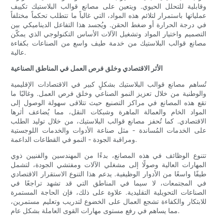
وقابلية للتحلل الحيوي. ويتعين على مصانع قوالب البلاستيك تكييف
عملياتها باستمرار لتلائم هذه المواد، التي غالباً ما تتطلب تحكماً مختلفاً
في درجة الحرارة أو ضغط الحقن. ويُجسد هذا التفاعل الديناميكي بين
التصميم واختيار المواد وتشغيل الآلات الأساس التكنولوجي الذي يمكّن
مصانع قوالب البلاستيك من خدمة طيف واسع من الصناعات بكفاءة
عالية.
الأثر الاقتصادي وخلق فرص العمل في المناطق الصناعية
تُساهم مصانع قوالب البلاستيك بشكلٍ كبير في الاقتصادات الإقليمية
والوطنية من خلال تعزيز النمو الصناعي وخلق فرص العمل. وغالبًا ما
تقع هذه المصانع في مراكز التصنيع حيث تتلاقى سهولة الوصول إلى
المواد الخام والعمالة الماهرة وشبكات النقل، مما يُضاعف أثرها
الاقتصادي. كما تُحفز مصانع قوالب البلاستيك، من خلال توليد الطلب
على الخدمات المُساندة - مثل صناعة الأدوات والخدمات اللوجستية
ومراقبة الجودة - النمو في القطاعات الداعمة.
تتنوع الوظائف في هذه المصانع، بدءًا من المهندسين والفنيين ذوي
المهارات العالية وصولًا إلى مشغلي الآلات ومفتشي الجودة، لتشمل
طيفًا واسعًا من الأدوار الوظيفية. يدعم هذا التنوع الاستقرار الاقتصادي
في المجتمعات، لا سيما في المناطق التي قد تشهد تراجعًا في
الصناعات التحويلية التقليدية. علاوة على ذلك، فإن الحاجة المستمرة
للابتكار والكفاءة تشجع العمال على الخضوع لتدريب وتعليم مستمرين،
مما يساهم في رفع مستوى مهارات القوى العاملة بشكل عام.