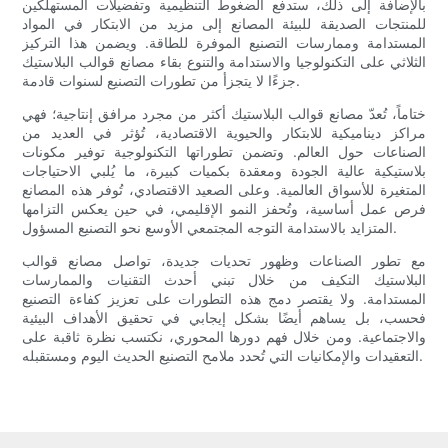
بالإضافة إلى ذلك، ستدفع الضغوط التنظيمية وتفضيلات المستهلكين
للمنتجات الصديقة للبيئة المصانع إلى مزيد من الابتكار في المواد
المستدامة وممارسات التصنيع الموفرة للطاقة. ويضمن هذا التركيز
الثلاثي على التكنولوجيا والاستدامة والتنوع بقاء مصانع قوالب البلاستيك
جزءًا لا يتجزأ من تطورات التصنيع لسنوات قادمة.
ختاماً، تُعدّ مصانع قوالب البلاستيك أكثر من مجرد مرافق إنتاجية؛ فهي
مراكز ديناميكية للابتكار والحيوية الاقتصادية، تُؤثر في العديد من
الصناعات حول العالم. وتضمن تطوراتها التكنولوجية توفير مكونات
بلاستيكية عالية الجودة ومعقدة بكميات كبيرة، ما يُلبي الاحتياجات
المتغيرة للأسواق العالمية. وعلى الصعيد الاقتصادي، تُوفر هذه المصانع
فرص عمل أساسية، وتُحفز النمو الإقليمي، في حين يعكس التزامها
المتزايد بالاستدامة التوجه المجتمعي الأوسع نحو التصنيع المسؤول.
مع تطور الصناعات وظهور تحديات جديدة، تواصل مصانع قوالب
البلاستيك التكيف من خلال تبني أحدث التقنيات والممارسات
المستدامة. ولا يقتصر دمج هذه التطورات على تعزيز كفاءة التصنيع
فحسب، بل يساهم أيضًا بشكل إيجابي في تحقيق الأهداف البيئية
والاجتماعية. ومن خلال فهم دورها المحوري، نكتسب نظرة ثاقبة على
التعقيدات والإمكانيات التي تُحدد ملامح التصنيع الحديث اليوم ومستقبله.