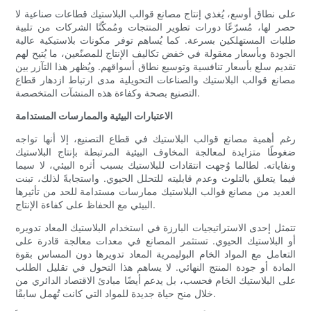
على نطاق أوسع، يُغذي إنتاج مصانع قوالب البلاستيك قطاعات صناعية لا
حصر لها، مُسرّعًا دورات تطوير المنتجات ومُمكّنًا الشركات من تلبية
طلبات المستهلكين بسرعة. كما يُساهم توفر مكونات بلاستيكية عالية
الجودة وبأسعار معقولة في خفض تكاليف الإنتاج للمصنّعين، ما يُتيح لهم
تقديم سلع بأسعار تنافسية وتوسيع نطاق أسواقهم. ويُظهر هذا التآزر بين
مصانع قوالب البلاستيك والصناعات التحويلية مدى ارتباط ازدهار قطاع
التصنيع بصحة وكفاءة هذه المنشآت المتخصصة.
الاعتبارات البيئية والممارسات المستدامة
رغم أهمية مصانع قوالب البلاستيك في قطاع التصنيع، إلا أنها تواجه
ضغوطًا متزايدة لمعالجة المخاوف البيئية المرتبطة بإنتاج البلاستيك
ونفاياته. لطالما وُجهت انتقادات للبلاستيك بسبب أثره البيئي، لا سيما
فيما يتعلق بالتلوث وعدم قابليته للتحلل الحيوي. واستجابةً لذلك، تبنت
العديد من مصانع قوالب البلاستيك ممارسات مستدامة للحد من تأثيرها
البيئي مع الحفاظ على كفاءة الإنتاج.
تتمثل إحدى الاستراتيجيات البارزة في استخدام البلاستيك المعاد تدويره
أو البلاستيك الحيوي. تستثمر المصانع في معدات معالجة قادرة على
التعامل مع المواد الخام البوليمرية المعاد تدويرها دون المساس بقوة
المادة أو جودة المنتج النهائي. لا يساهم هذا التحول في تقليل الطلب
على البلاستيك الخام فحسب، بل يدعم أيضًا مبادئ الاقتصاد الدائري من
خلال منح حياة جديدة للمواد التي كانت تُهمل سابقًا.