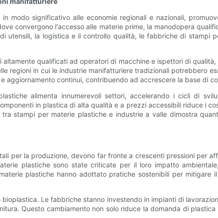
oni manifatturiere
in modo significativo alle economie regionali e nazionali, promuov
dove convergono l'accesso alle materie prime, la manodopera qualific
utensili, la logistica e il controllo qualità, le fabbriche di stampi p
altamente qualificati ad operatori di macchine e ispettori di qualità,
le regioni in cui le industrie manifatturiere tradizionali potrebbero e
one e aggiornamento continui, contribuendo ad accrescere la base di 
astiche alimenta innumerevoli settori, accelerando i cicli di svi
ponenti in plastica di alta qualità e a prezzi accessibili riduce i cost
 tra stampi per materie plastiche e industrie a valle dimostra quant
ali per la produzione, devono far fronte a crescenti pressioni per a
 materie plastiche sono state criticate per il loro impatto ambienta
 materie plastiche hanno adottato pratiche sostenibili per mitigare 
a o bioplastica. Le fabbriche stanno investendo in impianti di lavorazio
finitura. Questo cambiamento non solo riduce la domanda di plastica 