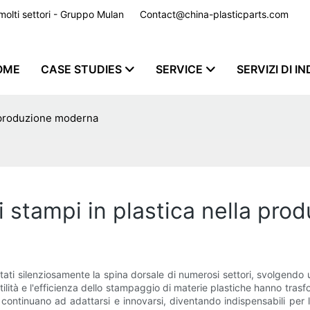
er molti settori - Gruppo Mulan
Contact@china-plasticparts.com
​​​​​​​
OME
CASE STUDIES
SERVICE
SERVIZI DI I
la produzione moderna
 di stampi in plastica nella p
tati silenziosamente la spina dorsale di numerosi settori, svolgendo
tilità e l'efficienza dello stampaggio di materie plastiche hanno trasf
 continuano ad adattarsi e innovarsi, diventando indispensabili per