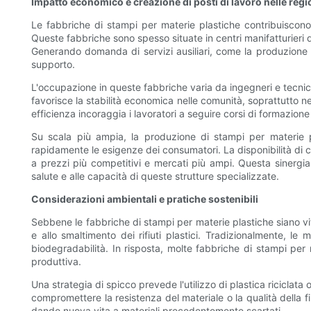
Impatto economico e creazione di posti di lavoro nelle regi
Le fabbriche di stampi per materie plastiche contribuiscono 
Queste fabbriche sono spesso situate in centri manifatturieri 
Generando domanda di servizi ausiliari, come la produzione di 
supporto.
L'occupazione in queste fabbriche varia da ingegneri e tecnici 
favorisce la stabilità economica nelle comunità, soprattutto nel
efficienza incoraggia i lavoratori a seguire corsi di formazi
Su scala più ampia, la produzione di stampi per materie pl
rapidamente le esigenze dei consumatori. La disponibilità di com
a prezzi più competitivi e mercati più ampi. Questa sinergia
salute e alle capacità di queste strutture specializzate.
Considerazioni ambientali e pratiche sostenibili
Sebbene le fabbriche di stampi per materie plastiche siano vit
e allo smaltimento dei rifiuti plastici. Tradizionalmente, le
biodegradabilità. In risposta, molte fabbriche di stampi per
produttiva.
Una strategia di spicco prevede l'utilizzo di plastica riciclat
compromettere la resistenza del materiale o la qualità della 
dando nuova vita a materiali precedentemente scartati.