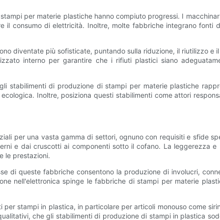
 di stampi per materie plastiche hanno compiuto progressi. I macchina
e il consumo di elettricità. Inoltre, molte fabbriche integrano fonti di
sono diventate più sofisticate, puntando sulla riduzione, il riutilizzo e i
zzato interno per garantire che i rifiuti plastici siano adeguata
 degli stabilimenti di produzione di stampi per materie plastiche ra
ecologica. Inoltre, posiziona questi stabilimenti come attori responsab
i
nziali per una vasta gamma di settori, ognuno con requisiti e sfide spe
nterni e dai cruscotti ai componenti sotto il cofano. La leggerezza e l
e le prestazioni.
se di queste fabbriche consentono la produzione di involucri, conne
 nell'elettronica spinge le fabbriche di stampi per materie plastich
er stampi in plastica, in particolare per articoli monouso come siri
 e qualitativi, che gli stabilimenti di produzione di stampi in plastica