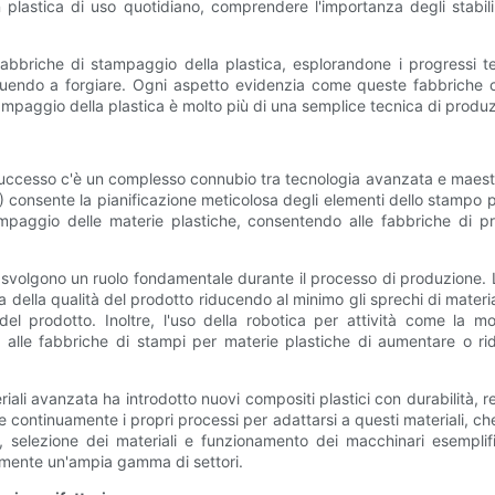
 plastica di uso quotidiano, comprendere l'importanza degli stabil
 fabbriche di stampaggio della plastica, esplorandone i progressi te
tribuendo a forgiare. Ogni aspetto evidenzia come queste fabbriche 
ampaggio della plastica è molto più di una semplice tecnica di produ
successo c'è un complesso connubio tra tecnologia avanzata e maestria 
 consente la pianificazione meticolosa degli elementi dello stampo 
stampaggio delle materie plastiche, consentendo alle fabbriche di 
er svolgono un ruolo fondamentale durante il processo di produzione.
della qualità del prodotto riducendo al minimo gli sprechi di material
del prodotto. Inoltre, l'uso della robotica per attività come la m
o alle fabbriche di stampi per materie plastiche di aumentare o rid
ali avanzata ha introdotto nuovi compositi plastici con durabilità, res
continuamente i propri processi per adattarsi a questi materiali, che
, selezione dei materiali e funzionamento dei macchinari esemplif
cemente un'ampia gamma di settori.