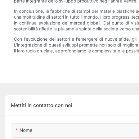
parte integrante dello sviluppo produttivo negli anni a venire.
In conclusione, le fabbriche di stampi per materie plastiche 
una moltitudine di settori in tutto il mondo. I loro progressi t
in continua evoluzione dei mercati globali. Dal punto di vis
sostenibilità riflette la più ampia spinta della società verso u
Con l'evoluzione dei settori e l'emergere di nuove sfide, gli
L'integrazione di questi sviluppi promette non solo di miglior
il loro ruolo cruciale, approfondiamo le complessità e le possib
Mettiti in contatto con noi
Nome