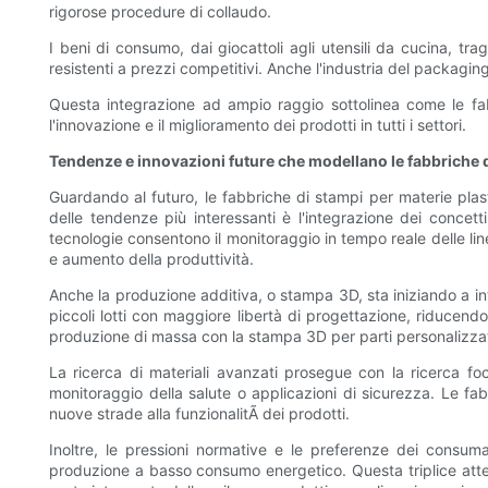
rigorose procedure di collaudo.
I beni di consumo, dai giocattoli agli utensili da cucina, t
resistenti a prezzi competitivi. Anche l'industria del packagin
Questa integrazione ad ampio raggio sottolinea come le fabb
l'innovazione e il miglioramento dei prodotti in tutti i settori.
Tendenze e innovazioni future che modellano le fabbriche d
Guardando al futuro, le fabbriche di stampi per materie plas
delle tendenze più interessanti è l'integrazione dei concetti 
tecnologie consentono il monitoraggio in tempo reale delle lin
e aumento della produttività.
Anche la produzione additiva, o stampa 3D, sta iniziando a int
piccoli lotti con maggiore libertà di progettazione, riducen
produzione di massa con la stampa 3D per parti personalizza
La ricerca di materiali avanzati prosegue con la ricerca foca
monitoraggio della salute o applicazioni di sicurezza. Le fab
nuove strade alla funzionalitÃ dei prodotti.
Inoltre, le pressioni normative e le preferenze dei consumat
produzione a basso consumo energetico. Questa triplice attenz