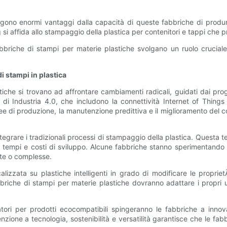
raggono enormi vantaggi dalla capacità di queste fabbriche di produ
g si affida allo stampaggio della plastica per contenitori e tappi che
riche di stampi per materie plastiche svolgano un ruolo cruciale 
i stampi in plastica
tiche si trovano ad affrontare cambiamenti radicali, guidati dai pro
di Industria 4.0, che includono la connettività Internet of Things (Io
ee di produzione, la manutenzione predittiva e il miglioramento del 
egrare i tradizionali processi di stampaggio della plastica. Questa 
do tempi e costi di sviluppo. Alcune fabbriche stanno sperimentando
te o complesse.
lizzata su plastiche intelligenti in grado di modificare le proprietÃ
briche di stampi per materie plastiche dovranno adattare i propri u
ori per prodotti ecocompatibili spingeranno le fabbriche a innovar
ione a tecnologia, sostenibilità e versatilità garantisce che le fa