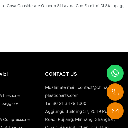
a Plastica ABS
Cosa Considerare Quando Si Lavora Con Fornitori Di Stampaggio 
vizi
CONTACT US
Muslimate mail:
contact@china-
plasticparts.com
A Iniezione
Tel:86 21 3479 1660
tampaggio A
Aggiungi: Building 37, 2049 Pujin
contact@china-plasticparts.com
Road, Pujiang, Minhang, Shanghai,
 A Compressione
Cina Chiamaci! Ottieni ora il tuo
Di Soffiaggio