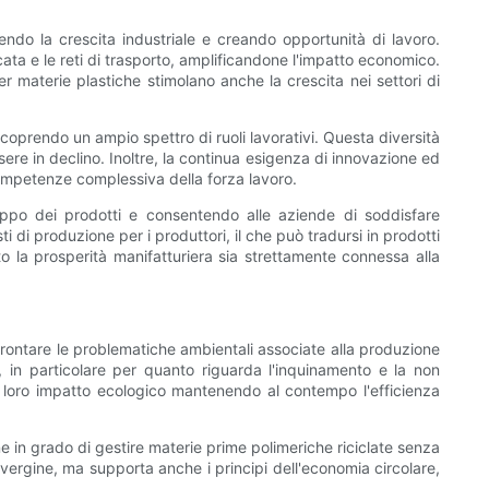
endo la crescita industriale e creando opportunità di lavoro.
ata e le reti di trasporto, amplificandone l'impatto economico.
er materie plastiche stimolano anche la crescita nei settori di
 coprendo un ampio spettro di ruoli lavorativi. Questa diversità
ssere in declino. Inoltre, la continua esigenza di innovazione ed
competenze complessiva della forza lavoro.
luppo dei prodotti e consentendo alle aziende di soddisfare
i di produzione per i produttori, il che può tradursi in prodotti
o la prosperità manifatturiera sia strettamente connessa alla
ffrontare le problematiche ambientali associate alla produzione
le, in particolare per quanto riguarda l'inquinamento e la non
il loro impatto ecologico mantenendo al contempo l'efficienza
ne in grado di gestire materie prime polimeriche riciclate senza
vergine, ma supporta anche i principi dell'economia circolare,