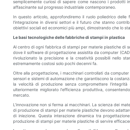
semplicemente curiosi di sapere come nascono i prodotti in
affascinante sul progresso industriale contemporaneo.
In questo articolo, approfondiremo il ruolo poliedrico delle
l'integrazione in diversi settori e il futuro che stanno con
obiettivi sociali ed economici più ampi, dimostrando che lo st
Le basi tecnologiche delle fabbriche di stampi in plastica
Al centro di ogni fabbrica di stampi per materie plastiche di 
dove il software di progettazione assistita da computer (CAD)
rivoluzionato la precisione e la creatività possibili nello 
estremamente costosi solo pochi decenni fa.
Oltre alla progettazione, i macchinari controllati da comput
sensori e sistemi di automazione che garantiscono la costanza 
la velocità di produzione senza compromettere l'integrità 
ulteriormente migliorato l'efficienza produttiva, consentend
mercato.
L'innovazione non si ferma ai macchinari. La scienza dei materi
di produzione di stampi per materie plastiche devono adattare 
di iniezione. Questa interazione dinamica tra progettazione
produzione di stampi per materie plastiche di servire effica