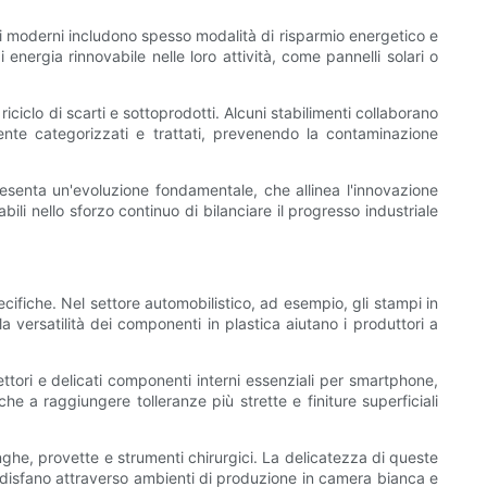
ri moderni includono spesso modalità di risparmio energetico e
 energia rinnovabile nelle loro attività, come pannelli solari o
l riciclo di scarti e sottoprodotti. Alcuni stabilimenti collaborano
mente categorizzati e trattati, prevenendo la contaminazione
ppresenta un'evoluzione fondamentale, che allinea l'innovazione
ili nello sforzo continuo di bilanciare il progresso industriale
cifiche. Nel settore automobilistico, ad esempio, gli stampi in
a versatilità dei componenti in plastica aiutano i produttori a
ttori e delicati componenti interni essenziali per smartphone,
e a raggiungere tolleranze più strette e finiture superficiali
nghe, provette e strumenti chirurgici. La delicatezza di queste
 soddisfano attraverso ambienti di produzione in camera bianca e