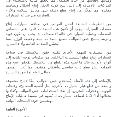
ومتانتها وفعاليتها من حيث التكلفة، مما يجعلها مثالية للاستخدام في
المركبات. بالإضافة إلى ذلك، تتيح قولبة الحقن إنتاج أشكال وتصاميم
معقدة، مما يُمكّن من إنتاج قطع دقيقة تلبي معايير السلامة والأداء
الصارمة في صناعة السيارات.
من التطبيقات الشائعة لحقن القوالب في صناعة السيارات إنتاج
مصدات السيارات. يجب أن تكون هذه المصدات قادرة على امتصاص
الصدمات وحماية السيارة في حالة الاصطدام، لذا يجب أن تكون قوية
ومرنة. يسمح حقن القوالب بتصنيع مصدات متينة وخفيفة الوزن، مما
يُحسّن السلامة العامة وأداء السيارة.
من التطبيقات المهمة الأخرى لتقنية حقن البلاستيك في صناعة
السيارات إنتاج قطع التشطيبات الداخلية. من مكونات لوحة القيادة إلى
ألواح الأبواب، غالبًا ما تُصنع هذه القطع من البلاستيك المُحقن. تتيح هذه
العملية إنتاج قطع ذات تفاصيل وأشكال معقدة، مما يُعزز المظهر
الجمالي العام لمقصورة السيارة.
بالإضافة إلى هذه الأمثلة، يُستخدم حقن القوالب أيضًا لإنتاج مجموعة
واسعة من قطع غيار السيارات الأخرى، مثل أغطية المصابيح، وفتحات
التهوية، وحجرات التخزين. إن تعدد استخدامات حقن القوالب وكفاءتها
يجعلانها أداةً قيّمةً لصناعة السيارات، إذ تُسهم في تبسيط عمليات الإنتاج
وتحسين جودة المنتجات النهائية.
الأجهزة الطبية