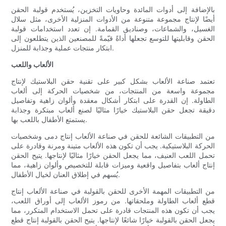
بالإضافة إلى أدوات المائدة وحاويات التخزين، يُستخدم قولبة الحقن
أيضًا لإنتاج مجموعة متنوعة من الأدوات المنزلية الأخرى، مثل سلال
الغسيل، والشماعات، وصناديق القمامة. إن تعدد استخدامات قولبة
الحقن وقابليتها للتوسع تجعلها أداةً قيّمةً للمصنعين الذين يتطلعون إلى
ابتكار منتجات عملية وجذابة للمنزل.
الألعاب واللعب
تعتمد صناعة الألعاب بشكل كبير على تقنية حقن البلاستيك لإنتاج
مجموعة واسعة من المنتجات، من شخصيات الحركة إلى ألعاب
الطاولة. إن القدرة على ابتكار أشكال معقدة وألوان زاهية وتفاصيل
دقيقة تجعل حقن البلاستيك خيارًا مثاليًا لصنع ألعاب مبتكرة وجذابة
يستمتع الأطفال باللعب بها.
من التطبيقات الشائعة للحقن في صناعة الألعاب إنتاج دمى وشخصيات
الحركة البلاستيكية. يجب أن تكون هذه الألعاب متينة ومرنة وقادرة على
تحمل اللعب العنيف، مما يجعل الحقن خيارًا مثاليًا لإنتاجها. يتيح الحقن
إنتاج ألعاب بتفاصيل واقعية وميزات قابلة للتخصيص وألوان زاهية، مما
يُسهم في إطلاق العنان لخيال الأطفال.
من التطبيقات المهمة الأخرى للحقن بالقولبة في صناعة الألعاب إنتاج
قطع ألعاب الطاولة وملحقاتها. من رموز الألعاب إلى أوراق اللعب،
يجب أن تكون هذه المنتجات قادرة على تحمل الاستخدام المتكرر، مما
يجعل الحقن بالقولبة خيارًا شائعًا لإنتاجها. يتيح الحقن بالقولبة إنتاج قطع