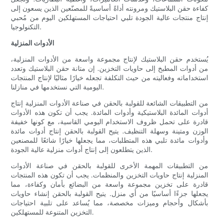
كفاءة حقن البلاستيك ومرونته أداةً أساسيةً للمصنّعين الذين يسعون إلى
إنتاج منتجات عالية الجودة تلبي احتياجات المستهلكين اليوم من مُحبي
التكنولوجيا.
الأدوات المنزلية
يُستخدم حقن البلاستيك لإنتاج مجموعة واسعة من الأدوات المنزلية،
من أدوات المطبخ إلى حاويات التخزين. إن متانة حقن البلاستيك وتعدد
استخداماته وفعاليته من حيث التكلفة تجعله خيارًا مثاليًا لإنتاج المنتجات
اليومية التي نستخدمها في منازلنا.
من التطبيقات الشائعة للقولبة بالحقن في صناعة الأدوات المنزلية إنتاج
أدوات المائدة البلاستيكية وأدوات المائدة. يجب أن تكون هذه الأدوات
قادرة على تحمل ظروف الاستخدام اليومي القاسية، مع كونها خفيفة
الوزن ومتينة وسهلة التنظيف. يتيح القولبة بالحقن إنتاج أدوات مائدة
وأدوات مائدة تلبي هذه المتطلبات، مما يجعلها خيارًا شائعًا للمصنعين
الذين يتطلعون إلى إنتاج أدوات منزلية عالية الجودة.
من التطبيقات المهمة الأخرى للقولبة بالحقن في صناعة الأدوات
المنزلية إنتاج حاويات التخزين والمنظمات. يجب أن تكون هذه المنتجات
قادرة على تخزين مجموعة واسعة من البضائع بأمان وكفاءة، مما
يجعلها جزءًا أساسيًا من أي منزل. يتيح القولبة بالحقن إنشاء حاويات
بأشكال وأحجام وميزات مخصصة، مما يُساعد على تلبية احتياجات
التخزين المتنوعة للمستهلكين.