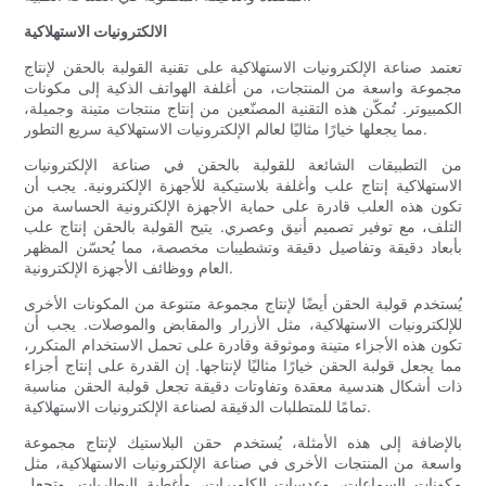
الالكترونيات الاستهلاكية
تعتمد صناعة الإلكترونيات الاستهلاكية على تقنية القولبة بالحقن لإنتاج
مجموعة واسعة من المنتجات، من أغلفة الهواتف الذكية إلى مكونات
الكمبيوتر. تُمكّن هذه التقنية المصنّعين من إنتاج منتجات متينة وجميلة،
مما يجعلها خيارًا مثاليًا لعالم الإلكترونيات الاستهلاكية سريع التطور.
من التطبيقات الشائعة للقولبة بالحقن في صناعة الإلكترونيات
الاستهلاكية إنتاج علب وأغلفة بلاستيكية للأجهزة الإلكترونية. يجب أن
تكون هذه العلب قادرة على حماية الأجهزة الإلكترونية الحساسة من
التلف، مع توفير تصميم أنيق وعصري. يتيح القولبة بالحقن إنتاج علب
بأبعاد دقيقة وتفاصيل دقيقة وتشطيبات مخصصة، مما يُحسّن المظهر
العام ووظائف الأجهزة الإلكترونية.
يُستخدم قولبة الحقن أيضًا لإنتاج مجموعة متنوعة من المكونات الأخرى
للإلكترونيات الاستهلاكية، مثل الأزرار والمقابض والموصلات. يجب أن
تكون هذه الأجزاء متينة وموثوقة وقادرة على تحمل الاستخدام المتكرر،
مما يجعل قولبة الحقن خيارًا مثاليًا لإنتاجها. إن القدرة على إنتاج أجزاء
ذات أشكال هندسية معقدة وتفاوتات دقيقة تجعل قولبة الحقن مناسبة
تمامًا للمتطلبات الدقيقة لصناعة الإلكترونيات الاستهلاكية.
بالإضافة إلى هذه الأمثلة، يُستخدم حقن البلاستيك لإنتاج مجموعة
واسعة من المنتجات الأخرى في صناعة الإلكترونيات الاستهلاكية، مثل
مكونات السماعات، وعدسات الكاميرات، وأغطية البطاريات. وتجعل