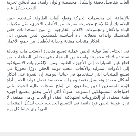
ألعاب بتفاصيل دقيقة وأشكال مخصصة وألوان زاهية، مما يُحسّن تجربة
اللعب بشكل عام.
بالإضافة إلى مجسمات الحركة وقطع ألعاب الطاولة، يُستخدم حقن
البلاستيك أيضًا لإنتاج مجموعة متنوعة من الألعاب الأخرى، مثل مكعبات
البناء والألغاز ومجموعات الألعاب الخارجية. إن تنوع استخدامات حقن
البلاستيك وإبداعه يجعلانه أداة أساسية للمصنّعين الذين يسعون إلى
ابتكار منتجات ممتعة وجذابة للأطفال من جميع الأعمار.
في الختام، يُعدّ قولبة الحقن عملية تصنيع متعددة الاستخدامات وفعالة
تُستخدم لإنتاج مجموعة واسعة من المنتجات في مختلف الصناعات. من
قطع غيار السيارات إلى الأجهزة الطبية، ومن الإلكترونيات الاستهلاكية
إلى الأدوات المنزلية والألعاب، تلعب قولبة الحقن دورًا محوريًا في
تصنيع المنتجات التي نستخدمها في حياتنا اليومية. إن القدرة على ابتكار
أشكال معقدة وتفاصيل دقيقة وميزات مخصصة تجعل قولبة الحقن أداة
قيّمة للمصنعين الذين يتطلعون إلى إنتاج منتجات عالية الجودة تلبي
احتياجات المستهلكين المتنوعة. سواءً أكان الأمر يتعلق بتصنيع أجهزة
طبية معقدة، أو إلكترونيات استهلاكية أنيقة، أو ألعاب ودمى ممتعة، لا
تزال قولبة الحقن قوة دافعة في التصنيع الحديث، حيث تُشكّل المنتجات
التي تُثري حياتنا كل يوم.