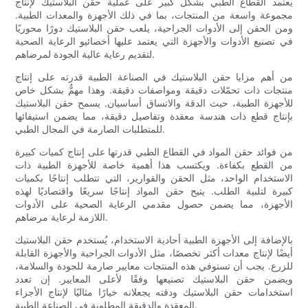
يعتمد القطاع الطبي بشكل كبير على عملية حقن البلاستيك لإنتاج
مجموعة واسعة من المنتجات، بما في ذلك الأجهزة والمعدات الطبية.
ومن الحقن إلى الأدوات الجراحية، يلعب حقن البلاستيك دورًا محوريًا
في تصنيع الأدوات والأجهزة التي يعتمد عليها أخصائيو الرعاية الصحية
لتقديم رعاية عالية الجودة لمرضاهم.
من أهم مزايا حقن البلاستيك في الصناعة الطبية قدرته على إنتاج
منتجات ذات تحمّلات دقيقة ومواصفات دقيقة. وهذا مهمٌّ بشكل خاص
للأجهزة الطبية، حيث الدقة والاتساق أساسيان. يسمح حقن البلاستيك
بإنتاج قطع ذات هندسة معقدة وتفاصيل دقيقة، مما يضمن استيفائها
للمتطلبات الصارمة في المجال الطبي.
من فوائد حقن المواد في القطاع الطبي قدرتها على إنتاج كميات كبيرة
من القطع بكفاءة. ويكتسب هذا أهمية خاصة للأجهزة الطبية ذات
الاستخدام الواحد، مثل الحقن والقوارير، التي تتطلب إنتاجًا بكميات
كبيرة لتلبية الطلب. يتيح حقن المواد إنتاجًا سريعًا واقتصاديًا لهذه
الأجهزة، مما يضمن حصول مقدمي الرعاية الصحية على الأدوات
اللازمة لرعاية مرضاهم.
بالإضافة إلى الأجهزة الطبية أحادية الاستخدام، يُستخدم حقن البلاستيك
أيضًا لإنتاج معدات أكثر تخصصًا، مثل الأدوات الجراحية والأجهزة القابلة
للزرع. يجب أن تستوفي هذه المنتجات معايير صارمة للجودة والسلامة،
ويضمن حقن البلاستيك تصنيعها وفقًا لأعلى المعايير. إن تعدد
استخدامات حقن البلاستيك ودقته يجعلانه خيارًا مثاليًا لإنتاج الأجزاء
المعقدة والدقيقة المطلوبة في الصناعة الطبية.