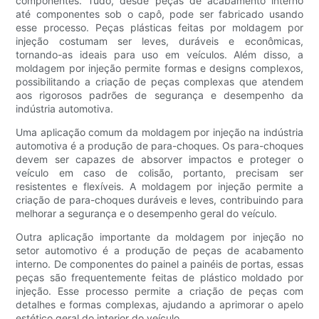
componentes. Tudo, desde peças de acabamento interno
até componentes sob o capô, pode ser fabricado usando
esse processo. Peças plásticas feitas por moldagem por
injeção costumam ser leves, duráveis ​​e econômicas,
tornando-as ideais para uso em veículos. Além disso, a
moldagem por injeção permite formas e designs complexos,
possibilitando a criação de peças complexas que atendem
aos rigorosos padrões de segurança e desempenho da
indústria automotiva.
Uma aplicação comum da moldagem por injeção na indústria
automotiva é a produção de para-choques. Os para-choques
devem ser capazes de absorver impactos e proteger o
veículo em caso de colisão, portanto, precisam ser
resistentes e flexíveis. A moldagem por injeção permite a
criação de para-choques duráveis ​​e leves, contribuindo para
melhorar a segurança e o desempenho geral do veículo.
Outra aplicação importante da moldagem por injeção no
setor automotivo é a produção de peças de acabamento
interno. De componentes do painel a painéis de portas, essas
peças são frequentemente feitas de plástico moldado por
injeção. Esse processo permite a criação de peças com
detalhes e formas complexas, ajudando a aprimorar o apelo
estético geral do interior do veículo.