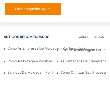
Enviar Inquérito Agora
ARTIGOS RECOMENDADOS
CASES
BLOGS
Como As Empresas De Moldagem Por Inserção Podem Lidar Co
Projeto De Moldagem Por Inser
Como A Moldagem Por Inserção De Plástico É Usada Para Peças
As Vantagens De Trabalhar C
Serviços De Moldagem Por Inserção: Por Que É A Melhor Escol
Como Otimizar Seu Processo D