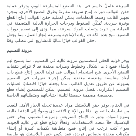
السرعة عاملٌ حاسم في بيئة التصنيع المتسارعة اليوم، وتوفر عملية
حقن القوالب دورات إنتاج سريعة مقارنةً بطرق التصنيع الأخرى. بمجرد
تجهيز القالب وضبط المعلمات، يمكن لعملية حقن القوالب إنتاج القطع
بوتيرة سريعة. تُمكّن الضغوط ودرجات الحرارة العالية المتضمنة في
العملية من تبريد وتصلب المواد بسرعة، مما يؤدي إلى تقصير دورات
التصنيع. تتيح هذه الكفاءة زيادة الإنتاجية وسرعة إنجاز العمل، مما يجعل
حقن القوالب خيارًا مثاليًا للمشاريع التي تتطلب وقتًا.
مرونة التصميم
يوفر قولبة الحقن للمصممين مرونة عالية في التصميم، مما يسمح لهم
بإنشاء قطع ذات أشكال وخطوط وميزات معقدة قد لا تتوافر بتقنيات
التصنيع الأخرى. يتيح استخدام القوالب في قولبة الحقن إنتاج قطع ذات
أبعاد متناسقة وهندسة معقدة. يمكن إجراء تغييرات في التصميم
بسهولة عن طريق تعديل القالب، مما يجعله خيارًا اقتصاديًا لعمليات
التصميم التكرارية. بفضل مرونة التصميم، يمكن للمصنعين إنشاء قطع
مخصصة مصممة خصيصًا لتلبية احتياجاتهم ومتطلباتهم الخاصة.
في الختام، يوفر حقن البلاستيك مزايا عديدة تجعله الخيار الأمثل للعديد
من تطبيقات التصنيع. بدءًا من الإنتاج الاقتصادي وصولًا إلى الدقة العالية،
وتنوع المواد، ودورات الإنتاج السريعة، ومرونة التصميم، يوفر حقن
البلاستيك حلاً متعدد الاستخدامات وفعالًا لإنتاج قطع غيار عالية الجودة.
سواء كنت ترغب في إنتاج قطع متطابقة بكميات كبيرة أو إنشاء
مكونات معقدة بخصائص فريدة، فقد يكون حقن البلاستيك هو طريقة