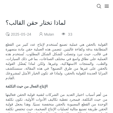
لماذا تختار حقن القالب؟
2025-05-24
Mulan
33
القولبة بالحقن هي عملية تصنيع تُستخدم لإنتاج عدد كبير من القطع
المتطابقة بدقة وكفاءة عاليتين. تتضمن هذه العملية حقن مادة منصهرة
في قالب، حيث تبرد وتتصلب لتُشكل الشكل المطلوب. تُستخدم هذه
العملية على نطاق واسع في مختلف الصناعات، بما في ذلك السيارات،
والطب، والمنتجات الاستهلاكية، وغيرها. ولكن لماذا يُفضّل القولبة
بالحقن على غيرها من طرق التصنيع؟ في هذه المقالة، سنستكشف
المزايا العديدة للقولبة بالحقن، ولماذا قد تكون الخيار الأمثل لمشروعك
القادم.
الإنتاج الفعال من حيث التكلفة
من أهم أسباب اختيار العديد من الشركات لتقنية قولبة الحقن فعاليتها
من حيث التكلفة. فبمجرد تغطية تكاليف الأدوات الأولية، تكون تكلفة
الوحدة من القطع المصبوبة بالحقن منخفضة نسبيًا. وهذا يجعل قولبة
الحقن طريقة تصنيع مثالية لعمليات الإنتاج الضخمة، حيث تنخفض تكلفة