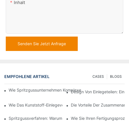
Inhalt
Senden Sie Jetzt Anfrage
EMPFOHLENE ARTIKEL
CASES
BLOGS
Wie Spritzgussunternehmen Komplexe Designanforderungen Be
Design Von Einlegeteilen: Ein 
Wie Das Kunststoff-Einlegeverfahren Für Hochpräzise Automobil
Die Vorteile Der Zusammenarbe
Spritzgussverfahren: Warum Es Die Beste Wahl Für Langlebige 
Wie Sie Ihren Fertigungsproze