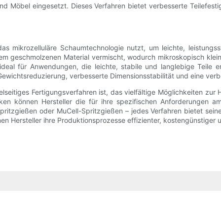
d Möbel eingesetzt. Dieses Verfahren bietet verbesserte Teilefesti
das mikrozelluläre Schaumtechnologie nutzt, um leichte, leistungsst
t dem geschmolzenen Material vermischt, wodurch mikroskopisch klei
 ideal für Anwendungen, die leichte, stabile und langlebige Teile e
Gewichtsreduzierung, verbesserte Dimensionsstabilität und eine ver
eitiges Fertigungsverfahren ist, das vielfältige Möglichkeiten zur 
iken können Hersteller die für ihre spezifischen Anforderungen
pritzgießen oder MuCell-Spritzgießen – jedes Verfahren bietet sei
en Hersteller ihre Produktionsprozesse effizienter, kostengünstiger u