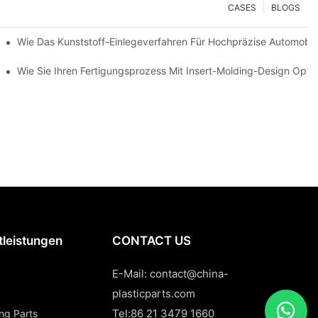
CASES
BLOGS
ng Robuster, Mehrkomponentiger Bauteile
Wie Das Kunststoff-Einlegeverfahren Für Hochpräzise Automobilt
Konsumgüter Ist
Wie Sie Ihren Fertigungsprozess Mit Insert-Molding-Design Opti
tleistungen
CONTACT US
E-Mail:
contact@china-
plasticparts.com
Tel:86 21 3479 1660
ing Parts