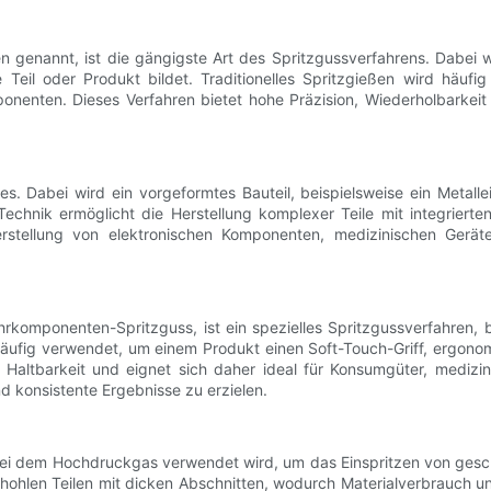
ßen genannt, ist die gängigste Art des Spritzgussverfahrens. Dabe
eil oder Produkt bildet. Traditionelles Spritzgießen wird häufig
nenten. Dieses Verfahren bietet hohe Präzision, Wiederholbarkeit 
ses. Dabei wird ein vorgeformtes Bauteil, beispielsweise ein Metalle
Technik ermöglicht die Herstellung komplexer Teile mit integrie
rstellung von elektronischen Komponenten, medizinischen Geräten
omponenten-Spritzguss, ist ein spezielles Spritzgussverfahren, b
d häufig verwendet, um einem Produkt einen Soft-Touch-Griff, ergon
nd Haltbarkeit und eignet sich daher ideal für Konsumgüter, medi
d konsistente Ergebnisse zu erzielen.
, bei dem Hochdruckgas verwendet wird, um das Einspritzen von gesc
 hohlen Teilen mit dicken Abschnitten, wodurch Materialverbrauch u