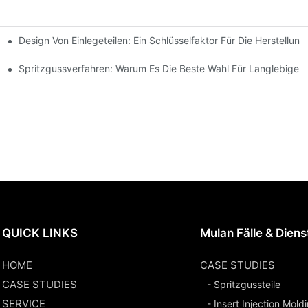
Design Von Einlegeteilen: Ein Schlüsselfaktor Für Die Herstellu
wältigen Können
hmen Für Einlegetechnik
Spritzgussverfahren: Warum Es Die Beste Wahl Für Langlebige 
QUICK LINKS
Mulan Fälle & Diens
HOME
CASE STUDIES
CASE STUDIES
- Spritzgussteile
SERVICE
- Insert Injection Mold