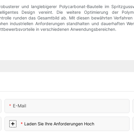
usterer und langlebigerer Polycarbonat-Bauteile im Spritzgussver
telligentes Design vereint. Die weitere Optimierung der Poly
ntrolle runden das Gesamtbild ab. Mit diesen bewährten Verfahren
ohen industriellen Anforderungen standhalten und dauerhaften Wert
ettbewerbsvorteile in verschiedenen Anwendungsbereichen.
E-Mail
Laden Sie Ihre Anforderungen Hoch