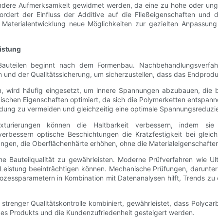
ondere Aufmerksamkeit gewidmet werden, da eine zu hohe oder ungl
fordert der Einfluss der Additive auf die Fließeigenschaften und
te Materialentwicklung neue Möglichkeiten zur gezielten Anpassun
istung
Bauteilen beginnt nach dem Formenbau. Nachbehandlungsverfahre
nd der Qualitätssicherung, um sicherzustellen, dass das Endprod
n, wird häufig eingesetzt, um innere Spannungen abzubauen, die
anischen Eigenschaften optimiert, da sich die Polymerketten entspa
üdung zu vermeiden und gleichzeitig eine optimale Spannungsreduzie
xturierungen können die Haltbarkeit verbessern, indem sie
 verbessern optische Beschichtungen die Kratzfestigkeit bei gleic
ngen, die Oberflächenhärte erhöhen, ohne die Materialeigenschaften
ohe Bauteilqualität zu gewährleisten. Moderne Prüfverfahren wie Ul
 Leistung beeinträchtigen können. Mechanische Prüfungen, darunter
zessparametern in Kombination mit Datenanalysen hilft, Trends zu
renger Qualitätskontrolle kombiniert, gewährleistet, dass Polycarbo
des Produkts und die Kundenzufriedenheit gesteigert werden.