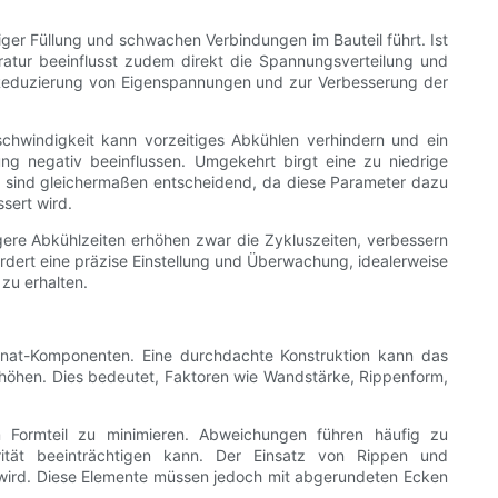
diger Füllung und schwachen Verbindungen im Bauteil führt. Ist
atur beeinflusst zudem direkt die Spannungsverteilung und
ur Reduzierung von Eigenspannungen und zur Verbesserung der
schwindigkeit kann vorzeitiges Abkühlen verhindern und ein
ng negativ beeinflussen. Umgekehrt birgt eine zu niedrige
it sind gleichermaßen entscheidend, da diese Parameter dazu
sert wird.
gere Abkühlzeiten erhöhen zwar die Zykluszeiten, verbessern
ordert eine präzise Einstellung und Überwachung, idealerweise
zu erhalten.
rbonat-Komponenten. Eine durchdachte Konstruktion kann das
erhöhen. Dies bedeutet, Faktoren wie Wandstärke, Rippenform,
 Formteil zu minimieren. Abweichungen führen häufig zu
rität beeinträchtigen kann. Der Einsatz von Rippen und
t wird. Diese Elemente müssen jedoch mit abgerundeten Ecken