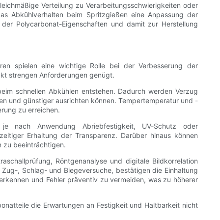
eichmäßige Verteilung zu Verarbeitungsschwierigkeiten oder
 das Abkühlverhalten beim Spritzgießen eine Anpassung der
g der Polycarbonat-Eigenschaften und damit zur Herstellung
n spielen eine wichtige Rolle bei der Verbesserung der
ukt strengen Anforderungen genügt.
 beim schnellen Abkühlen entstehen. Dadurch werden Verzug
nnen und günstiger ausrichten können. Tempertemperatur und -
rung zu erreichen.
 je nach Anwendung Abriebfestigkeit, UV-Schutz oder
hzeitiger Erhaltung der Transparenz. Darüber hinaus können
 zu beeinträchtigen.
traschallprüfung, Röntgenanalyse und digitale Bildkorrelation
 Zug-, Schlag- und Biegeversuche, bestätigen die Einhaltung
 erkennen und Fehler präventiv zu vermeiden, was zu höherer
natteile die Erwartungen an Festigkeit und Haltbarkeit nicht