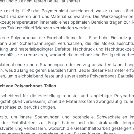
t und zu einem festen Bauteil aushärtet.
 zu niedrig, fließt das Polymer nicht ausreichend, was zu unvollstän
icht reduzieren und das Material schwächen. Die Werkzeugtemper
e Werkzeugtemperaturen innerhalb eines optimalen Bereichs tragen z
ass Zykluszeitineffizienzen vermieden werden.
lzene Polycarbonat die Formhohlräume füllt. Eine hohe Einspritzge
ann aber Scherspannungen verursachen, die die Molekülausrichtu
Füllung und materialbedingter Defekte. Nachdruck und Nachdruckze
nschlüsse zu reduzieren, wodurch die mechanische Festigkeit verbes
 Material ohne innere Spannungen oder Verzug aushärten kann. Län
, was zu langlebigeren Bauteilen führt. Jeder dieser Parameter erf
n, um gleichbleibend feste und zuverlässige Polycarbonat-Bauteile 
it von Polycarbonat-Teilen
 entscheidend für die Herstellung robuster und langlebiger Polyca
ungsfähigkeit verbessern, ohne die Materialkosten zwangsläufig zu 
ionsphase zu berücksichtigen.
inzip, um innere Spannungen und potenzielle Schwachstellen im
der Einfallstellen zur Folge haben und die strukturelle Integ
astverteilung verbessern, wodurch die Gesamthaltbarkeit gesteiger
nnungsspitzen zu vermeiden, die zu Rissen führen können.