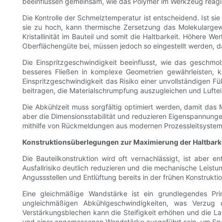
beeinflussen gemeinsam, wie das Polymer im Werkzeug reagier
Die Kontrolle der Schmelztemperatur ist entscheidend. Ist sie
sie zu hoch, kann thermische Zersetzung das Molekulargew
Kristallinität im Bauteil und somit die Haltbarkeit. Höher
Oberflächengüte bei, müssen jedoch so eingestellt werden, d
Die Einspritzgeschwindigkeit beeinflusst, wie das geschmo
besseres Fließen in komplexe Geometrien gewährleisten, k
Einspritzgeschwindigkeit das Risiko einer unvollständigen 
beitragen, die Materialschrumpfung auszugleichen und Luftei
Die Abkühlzeit muss sorgfältig optimiert werden, damit das
aber die Dimensionsstabilität und reduzieren Eigenspannungen
mithilfe von Rückmeldungen aus modernen Prozessleitsysteme
Konstruktionsüberlegungen zur Maximierung der Haltbarke
Die Bauteilkonstruktion wird oft vernachlässigt, ist aber
Ausfallrisiko deutlich reduzieren und die mechanische Leist
Angussstellen und Entlüftung bereits in der frühen Konstrukt
Eine gleichmäßige Wandstärke ist ein grundlegendes Pr
ungleichmäßigen Abkühlgeschwindigkeiten, was Verzug o
Verstärkungsblechen kann die Steifigkeit erhöhen und die L
und einer angemessenen Wandstärke ausgeführt sein, um Spa