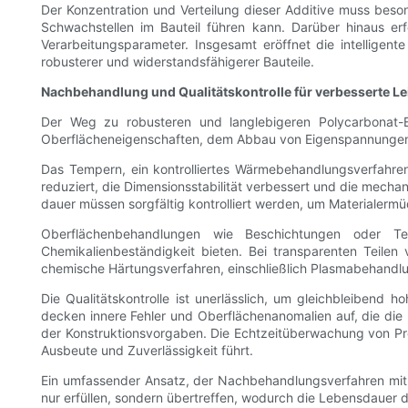
Der Konzentration und Verteilung dieser Additive muss bes
Schwachstellen im Bauteil führen kann. Darüber hinaus er
Verarbeitungsparameter. Insgesamt eröffnet die intelligen
robusterer und widerstandsfähigerer Bauteile.
Nachbehandlung und Qualitätskontrolle für verbesserte Le
Der Weg zu robusteren und langlebigeren Polycarbonat-
Oberflächeneigenschaften, dem Abbau von Eigenspannungen u
Das Tempern, ein kontrolliertes Wärmebehandlungsverfahre
reduziert, die Dimensionsstabilität verbessert und die mech
dauer müssen sorgfältig kontrolliert werden, um Materialerm
Oberflächenbehandlungen wie Beschichtungen oder Te
Chemikalienbeständigkeit bieten. Bei transparenten Teilen
chemische Härtungsverfahren, einschließlich Plasmabehandlu
Die Qualitätskontrolle ist unerlässlich, um gleichbleibend h
decken innere Fehler und Oberflächenanomalien auf, die die
der Konstruktionsvorgaben. Die Echtzeitüberwachung von Pro
Ausbeute und Zuverlässigkeit führt.
Ein umfassender Ansatz, der Nachbehandlungsverfahren mit st
nur erfüllen, sondern übertreffen, wodurch die Lebensdauer 