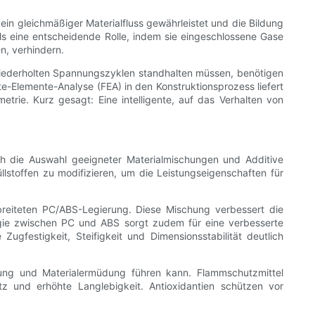
ein gleichmäßiger Materialfluss gewährleistet und die Bildung
ls eine entscheidende Rolle, indem sie eingeschlossene Gase
n, verhindern.
r wiederholten Spannungszyklen standhalten müssen, benötigen
te-Elemente-Analyse (FEA) in den Konstruktionsprozess liefert
trie. Kurz gesagt: Eine intelligente, auf das Verhalten von
h die Auswahl geeigneter Materialmischungen und Additive
llstoffen zu modifizieren, um die Leistungseigenschaften für
rbreiteten PC/ABS-Legierung. Diese Mischung verbessert die
gie zwischen PC und ABS sorgt zudem für eine verbesserte
ugfestigkeit, Steifigkeit und Dimensionsstabilität deutlich
dung und Materialermüdung führen kann. Flammschutzmittel
utz und erhöhte Langlebigkeit. Antioxidantien schützen vor