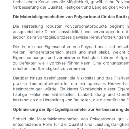
technischem Know-how die Möglichkeit, gewöhnliche Polycar
Verbesserung der Qualität, Festigkeit und Langlebigkeit von 
Die Materialeigenschaften von Polycarbonat für das Sprit
Die Herstellung robuster Polycarbonatprodukte beginnt m
ausgezeichnete Dimensionsstabilität und hervorragende optis
jedoch beim Spritzgießprozess gewisse Herausforderungen mit
Die thermischen Eigenschaften von Polycarbonat sind entsch
weiten Temperaturbereich stabil und steif bleibt. Weic
Eigenspannungen und verminderter Festigkeit führen. Aufgr
zu Defekten wie Hydrolyse führen kann. Eine ordnungsgemä
erhalten und Sprödigkeit zu vermeiden.
Darüber hinaus beeinflussen die Viskosität und das Fließve
präzise Temperaturkontrolle, um ein optimales Fließverh
beeinträchtigen würde. Ein klares Verständnis dieser Eig
häufige Fehler wie Einfallstellen, Lunkerbildung und Obe
letztendlich die Herstellung von Bauteilen, die die natürliche
Optimierung der Spritzgießparameter zur Verbesserung der
Sobald die Materialeigenschaften von Polycarbonat gut v
entscheidende Rolle für die Qualität und Leistungsfähigke