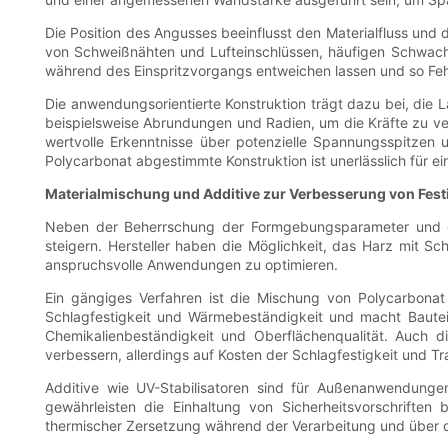
Die Position des Angusses beeinflusst den Materialfluss und 
von Schweißnähten und Lufteinschlüssen, häufigen Schwachst
während des Einspritzvorgangs entweichen lassen und so Fehl
Die anwendungsorientierte Konstruktion trägt dazu bei, die 
beispielsweise Abrundungen und Radien, um die Kräfte zu vert
wertvolle Erkenntnisse über potenzielle Spannungsspitzen u
Polycarbonat abgestimmte Konstruktion ist unerlässlich für e
Materialmischung und Additive zur Verbesserung von Festi
Neben der Beherrschung der Formgebungsparameter und des
steigern. Hersteller haben die Möglichkeit, das Harz mit Sc
anspruchsvolle Anwendungen zu optimieren.
Ein gängiges Verfahren ist die Mischung von Polycarbonat 
Schlagfestigkeit und Wärmebeständigkeit und macht Baute
Chemikalienbeständigkeit und Oberflächenqualität. Auch die
verbessern, allerdings auf Kosten der Schlagfestigkeit und T
Additive wie UV-Stabilisatoren sind für Außenanwendunge
gewährleisten die Einhaltung von Sicherheitsvorschriften 
thermischer Zersetzung während der Verarbeitung und über