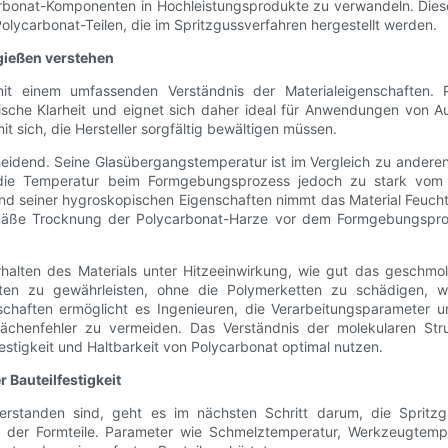
bonat-Komponenten in Hochleistungsprodukte zu verwandeln. Dieser
Polycarbonat-Teilen, die im Spritzgussverfahren hergestellt werden.
zgießen verstehen
it einem umfassenden Verständnis der Materialeigenschaften. P
che Klarheit und eignet sich daher ideal für Anwendungen von Auto
 sich, die Hersteller sorgfältig bewältigen müssen.
eidend. Seine Glasübergangstemperatur ist im Vergleich zu anderen 
ht die Temperatur beim Formgebungsprozess jedoch zu stark vom
und seiner hygroskopischen Eigenschaften nimmt das Material Feuch
ße Trocknung der Polycarbonat-Harze vor dem Formgebungsprozess 
rhalten des Materials unter Hitzeeinwirkung, wie gut das geschmol
alten zu gewährleisten, ohne die Polymerketten zu schädigen, wa
enschaften ermöglicht es Ingenieuren, die Verarbeitungsparameter
rflächenfehler zu vermeiden. Das Verständnis der molekularen Str
 Festigkeit und Haltbarkeit von Polycarbonat optimal nutzen.
 Bauteilfestigkeit
erstanden sind, geht es im nächsten Schritt darum, die Spritzg
it der Formteile. Parameter wie Schmelztemperatur, Werkzeugtemp