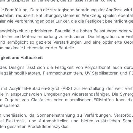
die Formfüllung. Durch die strategische Anordnung der Angüsse wird 
ellen, reduziert. Entlüftungssysteme im Werkzeug spielen ebenfal
er wie Verbrennungen oder Lunker, die die Festigkeit beeinträchtige
Langlebigkeit zu priorisieren. Bauteile, die hohen Belastungen ode
eilen und Materialermüdung zu reduzieren. Die Integration der Fini
nd ermöglicht so gezielte Verstärkungen und eine optimierte Geome
ine maximale Lebensdauer der Bauteile.
gkeit und Haltbarkeit
 Designs lässt sich die Festigkeit von Polycarbonat auch durc
hlagzähmodifikatoren, Flammschutzmitteln, UV-Stabilisatoren und Fü
mit Acrylnitril-Butadien-Styrol (ABS) zur Herstellung der weit ve
ile in anspruchsvollen Umgebungen widerstandsfähiger. Die Syner
 Zugabe von Glasfasern oder mineralischen Füllstoffen kann die Z
ransparenz.
n unerlässlich, da Sonneneinstrahlung zu Verfärbungen, Versprö
bei Elektronik- und Automobilteilen und bieten zusätzlichen Sch
 den gesamten Produktlebenszyklus.