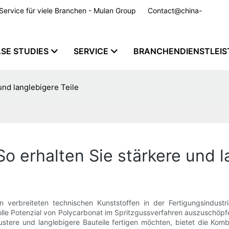
m Service für viele Branchen - Mulan Group
Contact@china-
SE STUDIES
SERVICE
BRANCHENDIENSTLEI
und langlebigere Teile
o erhalten Sie stärkere und l
n verbreiteten technischen Kunststoffen in der Fertigungsindustr
le Potenzial von Polycarbonat im Spritzgussverfahren auszuschöpfen
obustere und langlebigere Bauteile fertigen möchten, bietet die Kom