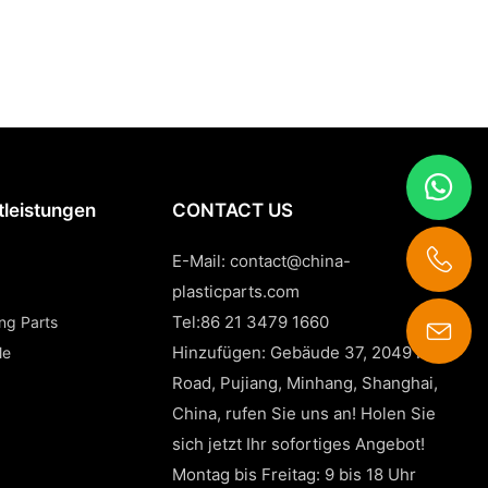
tleistungen
CONTACT US
E-Mail:
contact@china-
plasticparts.com
Tel:86 21 3479 1660
ing Parts
Hinzufügen: Gebäude 37, 2049 Pujin
le
contact@china-plasticparts.com
Road, Pujiang, Minhang, Shanghai,
China, rufen Sie uns an! Holen Sie
sich jetzt Ihr sofortiges Angebot!
Montag bis Freitag: 9 bis 18 Uhr