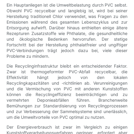
Ein Hauptanliegen ist die Umweltbelastung durch PVC selbst.
Obwohl PVC recycelbar und langlebig ist, wird bei seiner
Herstellung traditionell Chlor verwendet, was Fragen zu den
Emissionen während des gesamten Lebenszyklus und zur
Entsorgung aufwirft. Darüber hinaus enthielten einige ältere
Rezepturen Zusatzstoffe wie Phthalate, die gesundheitliche
und ökologische Bedenken hervorrufen. Der stetige
Fortschritt bei der Herstellung phthalatfreier und ungiftiger
PVC-Verbindungen trägt jedoch dazu bei, viele dieser
Probleme zu mindern.
Die Recyclinginfrastruktur bleibt ein entscheidender Faktor.
Zwar ist thermogeformter PVC-Abfall recycelbar, die
Effektivität hängt jedoch von den lokalen
Recyclingkapazitäten und -richtlinien ab. Verunreinigungen
und die Vermischung von PVC mit anderen Kunststoffen
können die Recyclingeffizienz beeinträchtigen und zu
vermehrten Deponieabfällen führen. Branchenweite
Bemühungen zur Standardisierung von Recyclingprozessen
und zur Verbesserung der Sammelsysteme sind unerlässlich,
um die Umweltvorteile von PVC optimal zu nutzen.
Der Energieverbrauch ist zwar im Vergleich zu einigen
Kunststoffverarbeitungsverfahren geringer, erfordert aber