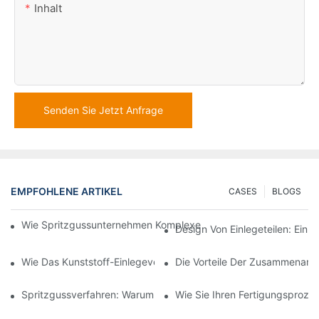
Inhalt
Senden Sie Jetzt Anfrage
EMPFOHLENE ARTIKEL
CASES
BLOGS
Wie Spritzgussunternehmen Komplexe Designanforderungen Be
Design Von Einlegeteilen: Ein 
Wie Das Kunststoff-Einlegeverfahren Für Hochpräzise Automobil
Die Vorteile Der Zusammenarbe
Spritzgussverfahren: Warum Es Die Beste Wahl Für Langlebige 
Wie Sie Ihren Fertigungsproze