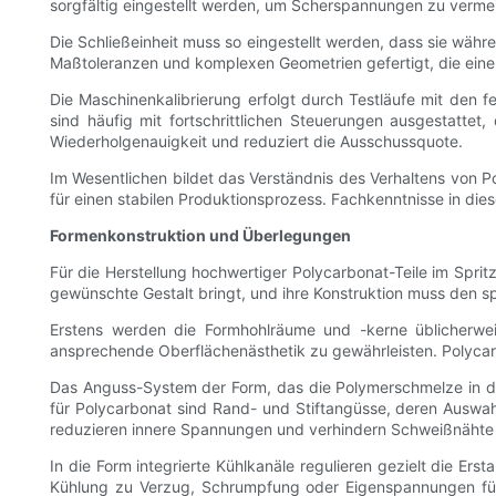
sorgfältig eingestellt werden, um Scherspannungen zu verme
Die Schließeinheit muss so eingestellt werden, dass sie wäh
Maßtoleranzen und komplexen Geometrien gefertigt, die einen
Die Maschinenkalibrierung erfolgt durch Testläufe mit den 
sind häufig mit fortschrittlichen Steuerungen ausgestatte
Wiederholgenauigkeit und reduziert die Ausschussquote.
Im Wesentlichen bildet das Verständnis des Verhaltens von P
für einen stabilen Produktionsprozess. Fachkenntnisse in dies
Formenkonstruktion und Überlegungen
Für die Herstellung hochwertiger Polycarbonat-Teile im Sprit
gewünschte Gestalt bringt, und ihre Konstruktion muss den s
Erstens werden die Formhohlräume und -kerne üblicherwei
ansprechende Oberflächenästhetik zu gewährleisten. Polyca
Das Anguss-System der Form, das die Polymerschmelze in die 
für Polycarbonat sind Rand- und Stiftangüsse, deren Auswah
reduzieren innere Spannungen und verhindern Schweißnähte
In die Form integrierte Kühlkanäle regulieren gezielt die E
Kühlung zu Verzug, Schrumpfung oder Eigenspannungen führ