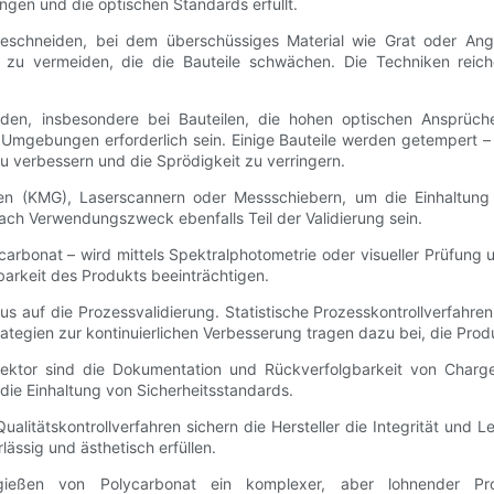
ungen und die optischen Standards erfüllt.
schneiden, bei dem überschüssiges Material wie Grat oder Angus
 zu vermeiden, die die Bauteile schwächen. Die Techniken reich
rden, insbesondere bei Bauteilen, die hohen optischen Ansprüch
Umgebungen erforderlich sein. Einige Bauteile werden getempert – k
 verbessern und die Sprödigkeit zu verringern.
en (KMG), Laserscannern oder Messschiebern, um die Einhaltung 
ach Verwendungszweck ebenfalls Teil der Validierung sein.
arbonat – wird mittels Spektralphotometrie oder visueller Prüfung u
arkeit des Produkts beeinträchtigen.
inaus auf die Prozessvalidierung. Statistische Prozesskontrollverfah
ategien zur kontinuierlichen Verbesserung tragen dazu bei, die Pro
ektor sind die Dokumentation und Rückverfolgbarkeit von Charge
ie Einhaltung von Sicherheitsstandards.
litätskontrollverfahren sichern die Hersteller die Integrität und L
ässig und ästhetisch erfüllen.
ießen von Polycarbonat ein komplexer, aber lohnender Proz