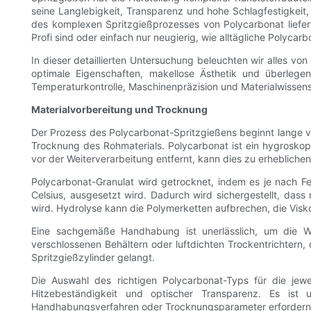
seine Langlebigkeit, Transparenz und hohe Schlagfestigkeit,
des komplexen Spritzgießprozesses von Polycarbonat liefert 
Profi sind oder einfach nur neugierig, wie alltägliche Polyca
In dieser detaillierten Untersuchung beleuchten wir alles vo
optimale Eigenschaften, makellose Ästhetik und überlege
Temperaturkontrolle, Maschinenpräzision und Materialwissens
Materialvorbereitung und Trocknung
Der Prozess des Polycarbonat-Spritzgießens beginnt lange vo
Trocknung des Rohmaterials. Polycarbonat ist ein hygroskop
vor der Weiterverarbeitung entfernt, kann dies zu erheblich
Polycarbonat-Granulat wird getrocknet, indem es je nach F
Celsius, ausgesetzt wird. Dadurch wird sichergestellt, d
wird. Hydrolyse kann die Polymerketten aufbrechen, die Visko
Eine sachgemäße Handhabung ist unerlässlich, um die Wi
verschlossenen Behältern oder luftdichten Trockentrichtern, d
Spritzgießzylinder gelangt.
Die Auswahl des richtigen Polycarbonat-Typs für die jewei
Hitzebeständigkeit und optischer Transparenz. Es ist 
Handhabungsverfahren oder Trocknungsparameter erfordern