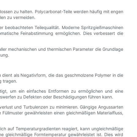
lossen zu halten. Polycarbonat-Teile werden häufig mit engen
llen zu vermeiden.
der beobachteten Teilequalität. Moderne Spritzgießmaschinen
tomatische Feinabstimmung ermöglichen. Dies verbessert die
g aller mechanischen und thermischen Parameter die Grundlage
tung.
rm dient als Negativform, die das geschmolzene Polymer in die
g tragen.
tigt, um ein einfaches Entformen zu ermöglichen und eine
Auswerfen zu Defekten oder Beschädigungen führen kann.
ckverlust und Turbulenzen zu minimieren. Gängige Angussarten
Füllmuster gewährleisten einen gleichmäßigen Materialfluss,
dlich auf Temperaturgradienten reagiert, kann ungleichmäßige
 gleichmäßige Formtemperatur gewährleistet ist. Dies wird