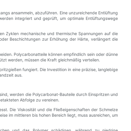
organgs ansammeln, abzuführen. Eine unzureichende Entlüftung
 werden integriert und geprüft, um optimale Entlüftungswege
olten Zyklen mechanische und thermische Spannungen auf die
der Beschichtungen zur Erhöhung der Härte, verlängert die
eiden. Polycarbonatteile können empfindlich sein oder dünne
ützt werden, müssen die Kraft gleichmäßig verteilen.
zgießen fungiert. Die Investition in eine präzise, ​​langlebige
andzeit aus.
sind, werden die Polycarbonat-Bauteile durch Einspritzen und
getakteten Abfolge zu vereinen.
st. Die Viskosität und die Fließeigenschaften der Schmelze
eise im mittleren bis hohen Bereich liegt, muss ausreichen, um
rsachen und das Polymer schädigen, während zu niedrige