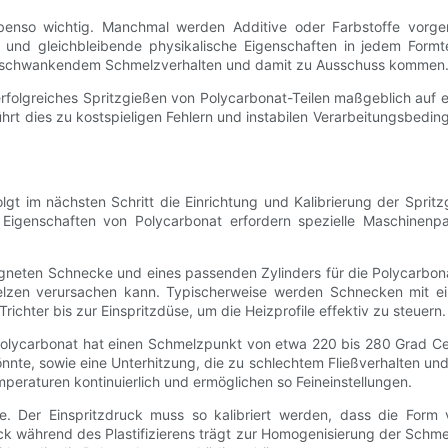
ebenso wichtig. Manchmal werden Additive oder Farbstoffe vorgem
 und gleichbleibende physikalische Eigenschaften in jedem Formtei
zu schwankendem Schmelzverhalten und damit zu Ausschuss kommen
folgreiches Spritzgießen von Polycarbonat-Teilen maßgeblich auf e
führt dies zu kostspieligen Fehlern und instabilen Verarbeitungsbedi
lgt im nächsten Schritt die Einrichtung und Kalibrierung der Sprit
Eigenschaften von Polycarbonat erfordern spezielle Maschinenp
igneten Schnecke und eines passenden Zylinders für die Polycarbona
lzen verursachen kann. Typischerweise werden Schnecken mit ei
chter bis zur Einspritzdüse, um die Heizprofile effektiv zu steuern.
. Polycarbonat hat einen Schmelzpunkt von etwa 220 bis 280 Grad Ce
nte, sowie eine Unterhitzung, die zu schlechtem Fließverhalten und 
eraturen kontinuierlich und ermöglichen so Feineinstellungen.
lle. Der Einspritzdruck muss so kalibriert werden, dass die Form 
während des Plastifizierens trägt zur Homogenisierung der Schmel