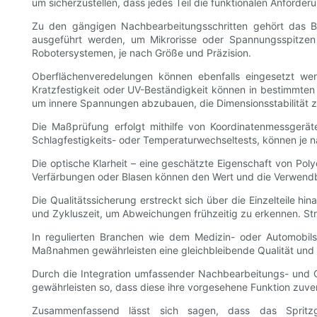
um sicherzustellen, dass jedes Teil die funktionalen Anforder
Zu den gängigen Nachbearbeitungsschritten gehört das Be
ausgeführt werden, um Mikrorisse oder Spannungsspitzen
Robotersystemen, je nach Größe und Präzision.
Oberflächenveredelungen können ebenfalls eingesetzt we
Kratzfestigkeit oder UV-Beständigkeit können in bestimmten 
um innere Spannungen abzubauen, die Dimensionsstabilität zu
Die Maßprüfung erfolgt mithilfe von Koordinatenmessgerät
Schlagfestigkeits- oder Temperaturwechseltests, können je n
Die optische Klarheit – eine geschätzte Eigenschaft von Polyc
Verfärbungen oder Blasen können den Wert und die Verwendb
Die Qualitätssicherung erstreckt sich über die Einzelteile h
und Zykluszeit, um Abweichungen frühzeitig zu erkennen. Str
In regulierten Branchen wie dem Medizin- oder Automobils
Maßnahmen gewährleisten eine gleichbleibende Qualität und d
Durch die Integration umfassender Nachbearbeitungs- und Qua
gewährleisten so, dass diese ihre vorgesehene Funktion zuverl
Zusammenfassend lässt sich sagen, dass das Spritzg