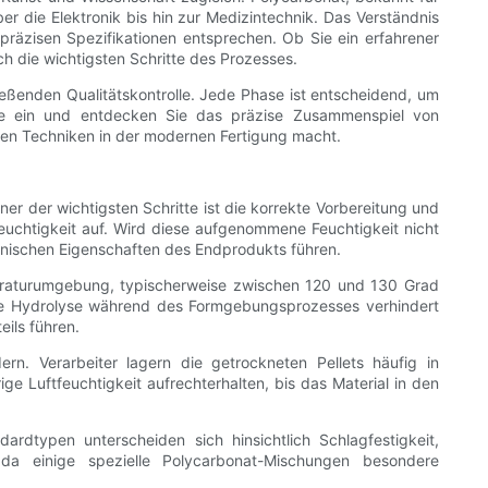
r die Elektronik bis hin zur Medizintechnik. Das Verständnis
 präzisen Spezifikationen entsprechen. Ob Sie ein erfahrener
ch die wichtigsten Schritte des Prozesses.
ließenden Qualitätskontrolle. Jede Phase ist entscheidend, um
 Sie ein und entdecken Sie das präzise Zusammenspiel von
ten Techniken in der modernen Fertigung macht.
r der wichtigsten Schritte ist die korrekte Vorbereitung und
euchtigkeit auf. Wird diese aufgenommene Feuchtigkeit nicht
hanischen Eigenschaften des Endprodukts führen.
mperaturumgebung, typischerweise zwischen 120 und 130 Grad
ine Hydrolyse während des Formgebungsprozesses verhindert
ils führen.
. Verarbeiter lagern die getrockneten Pellets häufig in
ige Luftfeuchtigkeit aufrechterhalten, bis das Material in den
ardtypen unterscheiden sich hinsichtlich Schlagfestigkeit,
 da einige spezielle Polycarbonat-Mischungen besondere