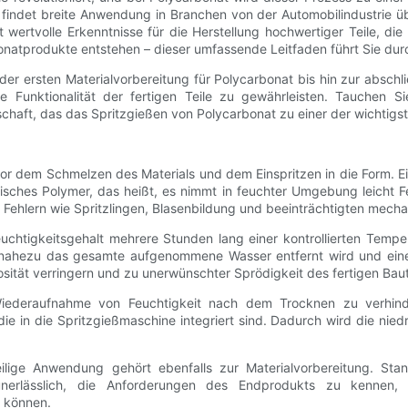
 findet breite Anwendung in Branchen von der Automobilindustrie übe
wertvolle Erkenntnisse für die Herstellung hochwertiger Teile, die
rbonatprodukte entstehen – dieser umfassende Leitfaden führt Sie dur
n der ersten Materialvorbereitung für Polycarbonat bis hin zur absch
ne Funktionalität der fertigen Teile zu gewährleisten. Tauchen
chaft, das das Spritzgießen von Polycarbonat zu einer der wichtigs
r dem Schmelzen des Materials und dem Einspritzen in die Form. Eine
isches Polymer, das heißt, es nimmt in feuchter Umgebung leicht F
en Fehlern wie Spritzlingen, Blasenbildung und beeinträchtigten mec
euchtigkeitsgehalt mehrere Stunden lang einer kontrollierten Te
ass nahezu das gesamte aufgenommene Wasser entfernt wird und e
sität verringern und zu unerwünschter Sprödigkeit des fertigen Baute
ederaufnahme von Feuchtigkeit nach dem Trocknen zu verhindern
ie in die Spritzgießmaschine integriert sind. Dadurch wird die niedr
lige Anwendung gehört ebenfalls zur Materialvorbereitung. Stand
unerlässlich, die Anforderungen des Endprodukts zu kennen,
 können.