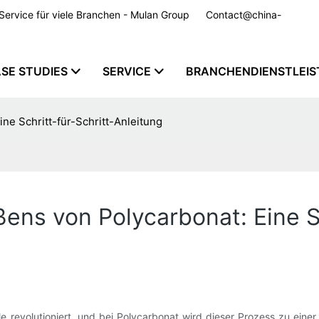
m Service für viele Branchen - Mulan Group
Contact@china-
SE STUDIES
SERVICE
BRANCHENDIENSTLEI
ne Schritt-für-Schritt-Anleitung
ens von Polycarbonat: Eine Sc
le revolutioniert, und bei Polycarbonat wird dieser Prozess zu eine