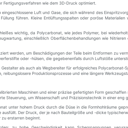
cher Fertigungsverfahren wie dem 3D-Druck optimiert.
 um eingeschlossene Luft und Gase, die sich während des Einspritzv
üllung führen. Kleine Entlüftungsspalten oder poröse Materialien
hleißes wichtig, da Polycarbonat, wie jedes Polymer, bei wiederh
gwartung, einschließlich Oberflächenbehandlungen wie Nitrieren o
tziert werden, um Beschädigungen der Teile beim Entformen zu verm
rferstifte oder -hülsen, die gegebenenfalls durch Luftstöße unterst
talter als auch als Wegbereiter für erfolgreiches Polycarbonat-Sprit
ile, reibungslosere Produktionsprozesse und eine längere Werkzeugst
ibrierten Maschinen und einer präzise gefertigten Form geschaffen 
ierte Steuerung, um Wissenschaft und Präzisionstechnik in einer eng 
nat unter hohem Druck durch die Düse in die Formhohlräume gepres
ausfüllt. Der Druck, der je nach Bauteilgröße und -dicke typischerw
 zu erstarren beginnt.
 werden; zu hohe Geschwindigkeit kann Scherspannungen veru