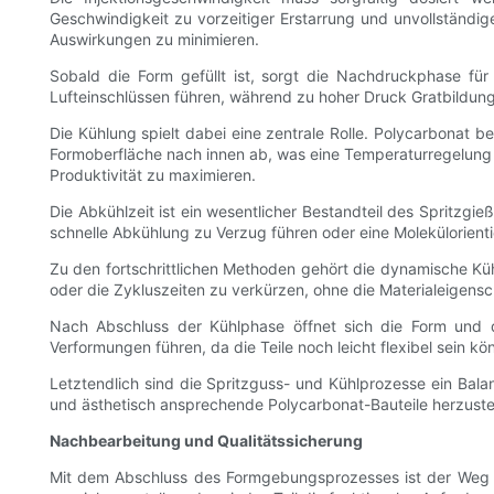
Geschwindigkeit zu vorzeitiger Erstarrung und unvollständi
Auswirkungen zu minimieren.
Sobald die Form gefüllt ist, sorgt die Nachdruckphase fü
Lufteinschlüssen führen, während zu hoher Druck Gratbildu
Die Kühlung spielt dabei eine zentrale Rolle. Polycarbonat b
Formoberfläche nach innen ab, was eine Temperaturregelung d
Produktivität zu maximieren.
Die Abkühlzeit ist ein wesentlicher Bestandteil des Spritzg
schnelle Abkühlung zu Verzug führen oder eine Molekülorienti
Zu den fortschrittlichen Methoden gehört die dynamische Küh
oder die Zykluszeiten zu verkürzen, ohne die Materialeigensc
Nach Abschluss der Kühlphase öffnet sich die Form und da
Verformungen führen, da die Teile noch leicht flexibel sein k
Letztendlich sind die Spritzguss- und Kühlprozesse ein Bal
und ästhetisch ansprechende Polycarbonat-Bauteile herzustel
Nachbearbeitung und Qualitätssicherung
Mit dem Abschluss des Formgebungsprozesses ist der Weg d