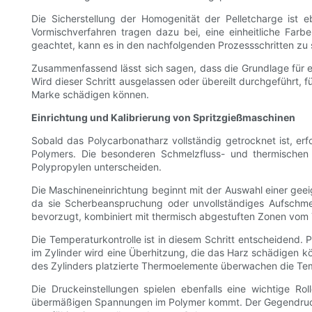
Die Sicherstellung der Homogenität der Pelletcharge ist 
Vormischverfahren tragen dazu bei, eine einheitliche Farbe
geachtet, kann es in den nachfolgenden Prozessschritten 
Zusammenfassend lässt sich sagen, dass die Grundlage für er
Wird dieser Schritt ausgelassen oder übereilt durchgeführt, 
Marke schädigen können.
Einrichtung und Kalibrierung von Spritzgießmaschinen
Sobald das Polycarbonatharz vollständig getrocknet ist, erfo
Polymers. Die besonderen Schmelzfluss- und thermischen 
Polypropylen unterscheiden.
Die Maschineneinrichtung beginnt mit der Auswahl einer gee
da sie Scherbeanspruchung oder unvollständiges Aufschme
bevorzugt, kombiniert mit thermisch abgestuften Zonen vom Tri
Die Temperaturkontrolle ist in diesem Schritt entscheidend
im Zylinder wird eine Überhitzung, die das Harz schädigen kön
des Zylinders platzierte Thermoelemente überwachen die Temp
Die Druckeinstellungen spielen ebenfalls eine wichtige Ro
übermäßigen Spannungen im Polymer kommt. Der Gegendruck 