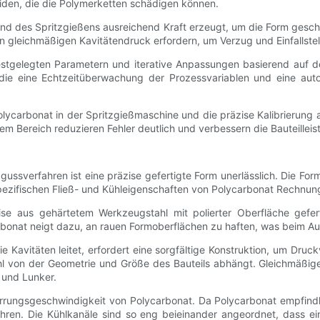
iden, die die Polymerketten schädigen können.
rend des Spritzgießens ausreichend Kraft erzeugt, um die Form gesch
 gleichmäßigen Kavitätendruck erfordern, um Verzug und Einfallste
festgelegten Parametern und iterative Anpassungen basierend auf 
t, die eine Echtzeitüberwachung der Prozessvariablen und eine au
olycarbonat in der Spritzgießmaschine und die präzise Kalibrierun
em Bereich reduzieren Fehler deutlich und verbessern die Bauteilleis
zgussverfahren ist eine präzise gefertigte Form unerlässlich. Die Fo
pezifischen Fließ- und Kühleigenschaften von Polycarbonat Rechnun
se aus gehärtetem Werkzeugstahl mit polierter Oberfläche gefer
rbonat neigt dazu, an rauen Formoberflächen zu haften, was beim 
Kavitäten leitet, erfordert eine sorgfältige Konstruktion, um Dru
l von der Geometrie und Größe des Bauteils abhängt. Gleichmäßige 
 und Lunker.
rstarrungsgeschwindigkeit von Polycarbonat. Da Polycarbonat empfin
en. Die Kühlkanäle sind so eng beieinander angeordnet, dass eine