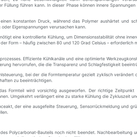
ger Füllung führen kann. In dieser Phase können innere Spannungen
r einen konstanten Druck, während das Polymer aushärtet und sch
ng oder Eigenspannungen verursachen kann.
enötigt eine kontrollierte Kühlung, um Dimensionsstabilität ohne in
er Form – häufig zwischen 80 und 120 Grad Celsius – erforderlich 
ießprozesses. Effiziente Kühlkanäle und eine optimierte Werkzeugkon
erung hervorrufen, die die Transparenz und Schlagfestigkeit beeinträ
lsteuerung, bei der die Formtemperatur gezielt zyklisch verändert o
haften zu beeinträchtigen.
s Formteil wird vorsichtig ausgeworfen. Der richtige Zeitpunkt 
önnen. Umgekehrt verlängert eine zu starke Kühlung die Zykluszeit un
anceakt, der eine ausgefeilte Steuerung, Sensorrückmeldung und g
len.
es Polycarbonat-Bauteils noch nicht beendet. Nachbearbeitung un