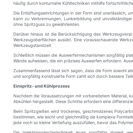
häufig durch konturnahe Kühltechniken mithilfe fortschrittli
Die Entlüftungseinrichtungen in der Form sind unerlässlich,
kann zu Verbrennungen, Lunkerbildung und unvollständiger F
ohne Spritzguss zu gewährleisten.
Darüber hinaus ist die Berücksichtigung des Werkzeugversc
Werkzeugoberflächen ausübt. Eine vorausschauende Werkzeu
Werkzeugstandzeit.
Schließlich müssen die Auswerfermechanismen sorgfältig pla
Wände aufweisen, die ein präzises Auswerfen erfordern. Auswe
Zusammenfassend lässt sich sagen, dass die Form sowohl als Ges
und sorgfältig konstruierte Form zahlt sich durch bessere Te
Einspritz- und Kühlprozess
Nachdem die Voraussetzungen mit vorbereitetem Material, kal
Abkühlen hergestellt. Diese Schritte erfordern eine differenz
Beim Spritzgießen wird trockenes, geschmolzenes Polycarbo
bestimmen, wie leicht und gleichmäßig sie komplexe Formteile 
jede noch so kleine Vertiefung auszufüllen, bevor das Polymer
Die Injektionsgeschwindigkeit muss sorgfältig dosiert