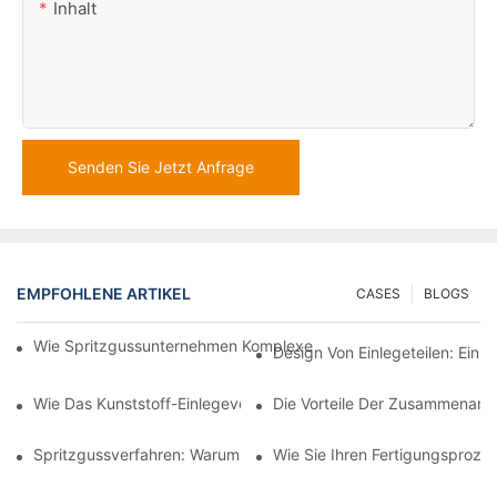
Inhalt
Senden Sie Jetzt Anfrage
EMPFOHLENE ARTIKEL
CASES
BLOGS
Wie Spritzgussunternehmen Komplexe Designanforderungen Be
Design Von Einlegeteilen: Ein 
Wie Das Kunststoff-Einlegeverfahren Für Hochpräzise Automobil
Die Vorteile Der Zusammenarbe
Spritzgussverfahren: Warum Es Die Beste Wahl Für Langlebige 
Wie Sie Ihren Fertigungsproze