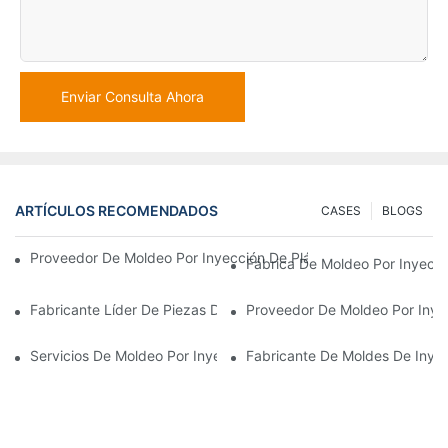
Enviar Consulta Ahora
ARTÍCULOS RECOMENDADOS
CASES
BLOGS
Proveedor De Moldeo Por Inyección De Plástico Con Amplia Expe
Fábrica De Moldeo Por Inyecci
Fabricante Líder De Piezas De Plástico Para Los Sectores Elect
Proveedor De Moldeo Por Inye
Servicios De Moldeo Por Inyección De Plástico Para Industrias 
Fabricante De Moldes De Inyec