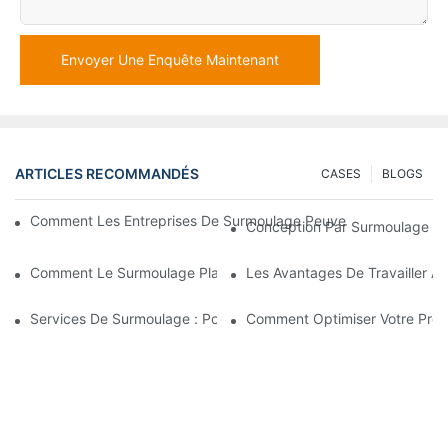
Envoyer Une Enquête Maintenant
ARTICLES RECOMMANDÉS
CASES
BLOGS
Comment Les Entreprises De Surmoulage Peuvent Gérer Des E
Conception Par Surmoulage : U
Comment Le Surmoulage Plastique Est Utilisé Pour Les Pièces A
Les Avantages De Travailler A
Services De Surmoulage : Pourquoi C’est Le Meilleur Choix Po
Comment Optimiser Votre Proc