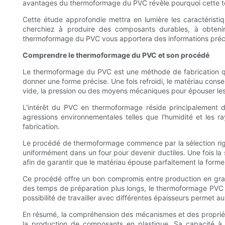
avantages du thermoformage du PVC révèle pourquoi cette te
Cette étude approfondie mettra en lumière les caractéris
cherchiez à produire des composants durables, à obtenir
thermoformage du PVC vous apportera des informations préci
Comprendre le thermoformage du PVC et son procédé
Le thermoformage du PVC est une méthode de fabrication qui c
donner une forme précise. Une fois refroidi, le matériau cons
vide, la pression ou des moyens mécaniques pour épouser le
L'intérêt du PVC en thermoformage réside principalement d
agressions environnementales telles que l'humidité et les r
fabrication.
Le procédé de thermoformage commence par la sélection rigoure
uniformément dans un four pour devenir ductiles. Une fois la 
afin de garantir que le matériau épouse parfaitement la forme 
Ce procédé offre un bon compromis entre production en grand
des temps de préparation plus longs, le thermoformage PVC p
possibilité de travailler avec différentes épaisseurs permet a
En résumé, la compréhension des mécanismes et des propri
la production de composants en plastique. Sa capacité à 