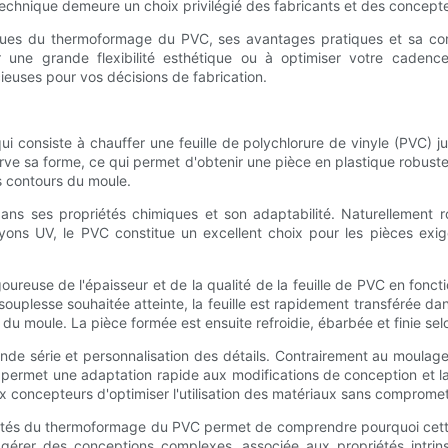
chnique demeure un choix privilégié des fabricants et des concepte
tiques du thermoformage du PVC, ses avantages pratiques et sa co
 une grande flexibilité esthétique ou à optimiser votre caden
euses pour vos décisions de fabrication.
onsiste à chauffer une feuille de polychlorure de vinyle (PVC) jus
erve sa forme, ce qui permet d'obtenir une pièce en plastique robust
s contours du moule.
ans ses propriétés chimiques et son adaptabilité. Naturellement r
ayons UV, le PVC constitue un excellent choix pour les pièces exi
use de l'épaisseur et de la qualité de la feuille de PVC en fonctio
souplesse souhaitée atteinte, la feuille est rapidement transférée da
du moule. La pièce formée est ensuite refroidie, ébarbée et finie se
e série et personnalisation des détails. Contrairement au moulage p
ermet une adaptation rapide aux modifications de conception et la
ux concepteurs d'optimiser l'utilisation des matériaux sans compromett
étés du thermoformage du PVC permet de comprendre pourquoi cette
gérer des conceptions complexes, associée aux propriétés intrin