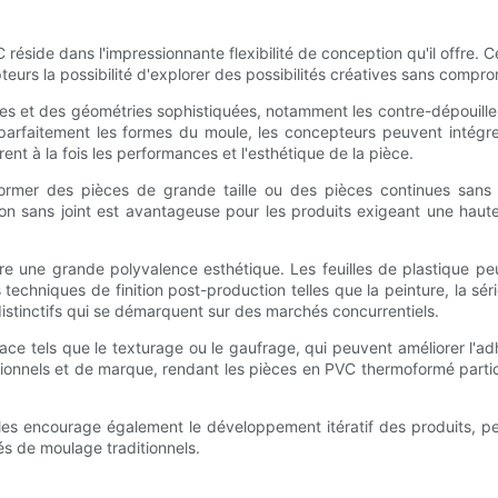
éside dans l'impressionnante flexibilité de conception qu'il offre.
teurs la possibilité d'explorer des possibilités créatives sans comprom
et des géométries sophistiquées, notamment les contre-dépouilles, l
 parfaitement les formes du moule, les concepteurs peuvent intégr
nt à la fois les performances et l'esthétique de la pièce.
rmer des pièces de grande taille ou des pièces continues sans jo
n sans joint est avantageuse pour les produits exigeant une haute
ffre une grande polyvalence esthétique. Les feuilles de plastique 
s techniques de finition post-production telles que la peinture, la sé
stinctifs qui se démarquent sur des marchés concurrentiels.
ace tels que le texturage ou le gaufrage, qui peuvent améliorer l'a
nctionnels et de marque, rendant les pièces en PVC thermoformé part
es encourage également le développement itératif des produits, per
s de moulage traditionnels.