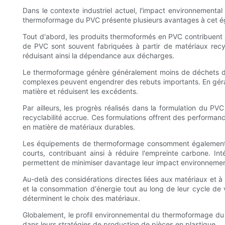
Dans le contexte industriel actuel, l'impact environnementa
thermoformage du PVC présente plusieurs avantages à cet éga
Tout d'abord, les produits thermoformés en PVC contribuent à
de PVC sont souvent fabriquées à partir de matériaux recyc
réduisant ainsi la dépendance aux décharges.
Le thermoformage génère généralement moins de déchets de m
complexes peuvent engendrer des rebuts importants. En gérant 
matière et réduisent les excédents.
Par ailleurs, les progrès réalisés dans la formulation du P
recyclabilité accrue. Ces formulations offrent des performan
en matière de matériaux durables.
Les équipements de thermoformage consomment également c
courts, contribuant ainsi à réduire l'empreinte carbone. 
permettent de minimiser davantage leur impact environnemen
Au-delà des considérations directes liées aux matériaux et à 
et la consommation d'énergie tout au long de leur cycle de vi
déterminent le choix des matériaux.
Globalement, le profil environnemental du thermoformage du P
dans leurs stratégies de production de pièces en plastique.