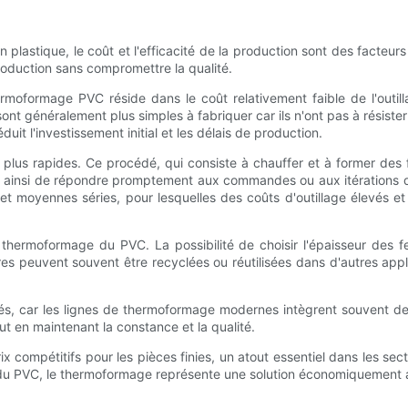
n plastique, le coût et l'efficacité de la production sont des facte
oduction sans compromettre la qualité.
ermoformage PVC réside dans le coût relativement faible de l'outi
nt généralement plus simples à fabriquer car ils n'ont pas à résister 
it l'investissement initial et les délais de production.
us rapides. Ce procédé, qui consiste à chauffer et à former des fe
ainsi de répondre promptement aux commandes ou aux itérations de 
et moyennes séries, pour lesquelles des coûts d'outillage élevés e
 thermoformage du PVC. La possibilité de choisir l'épaisseur des 
es peuvent souvent être recyclées ou réutilisées dans d'autres appli
és, car les lignes de thermoformage modernes intègrent souvent d
t en maintenant la constance et la qualité.
x compétitifs pour les pièces finies, un atout essentiel dans les se
du PVC, le thermoformage représente une solution économiquement a