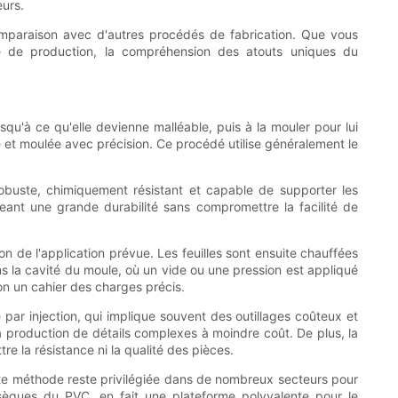
urs.
mparaison avec d'autres procédés de fabrication. Que vous
ce de production, la compréhension des atouts uniques du
qu'à ce qu'elle devienne malléable, puis à la mouler pour lui
e et moulée avec précision. Ce procédé utilise généralement le
obuste, chimiquement résistant et capable de supporter les
geant une grande durabilité sans compromettre la facilité de
n de l'application prévue. Les feuilles sont ensuite chauffées
ns la cavité du moule, où un vide ou une pression est appliqué
lon un cahier des charges précis.
ar injection, qui implique souvent des outillages coûteux et
 production de détails complexes à moindre coût. De plus, la
re la résistance ni la qualité des pièces.
 méthode reste privilégiée dans de nombreux secteurs pour
sèques du PVC, en fait une plateforme polyvalente pour le