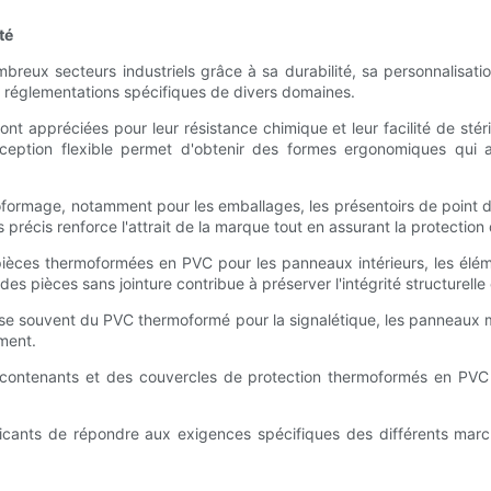
té
eux secteurs industriels grâce à sa durabilité, sa personnalisati
 réglementations spécifiques de divers domaines.
appréciées pour leur résistance chimique et leur facilité de stérili
ption flexible permet d'obtenir des formes ergonomiques qui améli
rmage, notamment pour les emballages, les présentoirs de point de v
s précis renforce l'attrait de la marque tout en assurant la protection
 pièces thermoformées en PVC pour les panneaux intérieurs, les élém
ndes pièces sans jointure contribue à préserver l'intégrité structurelle
tilise souvent du PVC thermoformé pour la signalétique, les panneaux 
ment.
s contenants et des couvercles de protection thermoformés en PVC l
icants de répondre aux exigences spécifiques des différents mar