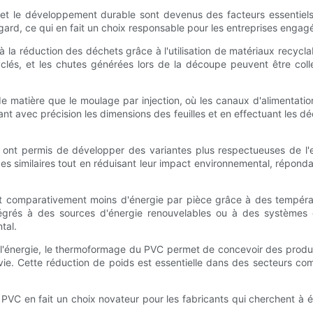
l et le développement durable sont devenus des facteurs essentiel
rd, ce qui en fait un choix responsable pour les entreprises engag
 la réduction des déchets grâce à l'utilisation de matériaux recyc
lés, et les chutes générées lors de la découpe peuvent être coll
atière que le moulage par injection, où les canaux d'alimentation,
avec précision les dimensions des feuilles et en effectuant les décou
VC ont permis de développer des variantes plus respectueuses de l
ces similaires tout en réduisant leur impact environnemental, répo
omparativement moins d'énergie par pièce grâce à des températ
Intégrés à des sources d'énergie renouvelables ou à des système
tal.
l'énergie, le thermoformage du PVC permet de concevoir des produits
e. Cette réduction de poids est essentielle dans des secteurs comme
VC en fait un choix novateur pour les fabricants qui cherchent à équ