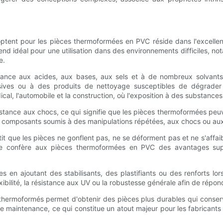
 optent pour les pièces thermoformées en PVC réside dans l'excellen
d idéal pour une utilisation dans des environnements difficiles, not
e.
tance aux acides, aux bases, aux sels et à de nombreux solvants o
es ou à des produits de nettoyage susceptibles de dégrader des
l, l'automobile et la construction, où l'exposition à des substances
stance aux chocs, ce qui signifie que les pièces thermoformées peuv
s composants soumis à des manipulations répétées, aux chocs ou aux
tit que les pièces ne gonflent pas, ne se déforment pas et ne s'affai
ance confère aux pièces thermoformées en PVC des avantages su
s en ajoutant des stabilisants, des plastifiants ou des renforts lo
ibilité, la résistance aux UV ou la robustesse générale afin de répon
 thermoformés permet d'obtenir des pièces plus durables qui conserv
e maintenance, ce qui constitue un atout majeur pour les fabricant