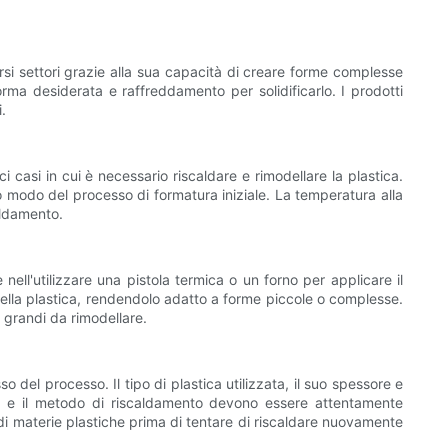
si settori grazie alla sua capacità di creare forme complesse
forma desiderata e raffreddamento per solidificarlo. I prodotti
.
 casi in cui è necessario riscaldare e rimodellare la plastica.
 modo del processo di formatura iniziale. La temperatura alla
caldamento.
ell'utilizzare una pistola termica o un forno per applicare il
della plastica, rendendolo adatto a forme piccole o complesse.
iù grandi da rimodellare.
 del processo. Il tipo di plastica utilizzata, il suo spessore e
tura e il metodo di riscaldamento devono essere attentamente
e di materie plastiche prima di tentare di riscaldare nuovamente