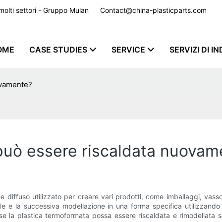
er molti settori - Gruppo Mulan
Contact@china-plasticparts.com
​​​​​​​
OME
CASE STUDIES
SERVICE
SERVIZI DI I
ovamente?
può essere riscaldata nuovam
diffuso utilizzato per creare vari prodotti, come imballaggi, vassoi
bile e la successiva modellazione in una forma specifica utilizzando
e la plastica termoformata possa essere riscaldata e rimodellata se