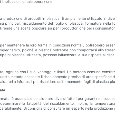
 implicazioni di tale operazione.
produzione di prodotti in plastica. È ampiamente utilizzato in diver
asi principali: riscaldamento del foglio di plastica, formatura nella 
e li rende una scelta popolare sia per i produttori che per i consumatori
er mantenere la loro forma in condizioni normali, potrebbero esserci
mpegnativo, poiché la plastica potrebbe non comportarsi allo stesso
tipo di plastica utilizzata, possono influenzare la sua risposta al ris
ta, ognuno con i suoi vantaggi e limiti. Un metodo comune consiste n
. Questo metodo consente il riscaldamento preciso di aree specifiche 
iscaldatori a infrarossi per riscaldare uniformemente fogli di plastica p
ata
ata, è essenziale considerare diversi fattori per garantire il successo
 determinare la fattibilità del riscaldamento. Inoltre, la tempera
rreparabilmente. Si consiglia di consultare un esperto nella produzion