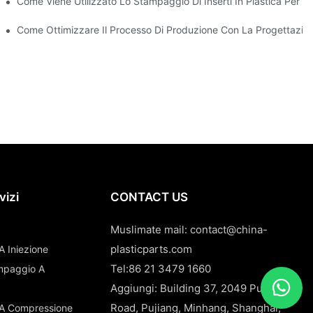
 La Creazione Di Parti Robuste E Multi-Materiale
Come Viene Utilizzato Lo Stampaggio Di Inserti In Plastica Per C
 Per I Beni Di Consumo Durevoli
Come Ottimizzare Il Processo Di Produzione Con La Progettazio
vizi
CONTACT US
Muslimate mail:
contact@china-
plasticparts.com
A Iniezione
Tel:86 21 3479 1660
tampaggio A
Aggiungi: Building 37, 2049 Pujin
Road, Pujiang, Minhang, Shanghai,
 A Compressione