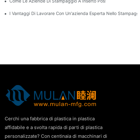
Come Le Aziende Di Stampaggio A Inserto Possono Gestire Requi
I Vantaggi Di Lavorare Con Un'azienda Esperta Nello Stampaggio
Cerchi una fabbrica di plastica in plastica
affidabile e a svolta rapida di parti di plastica
personalizzate? Con centinaia di macchinari di