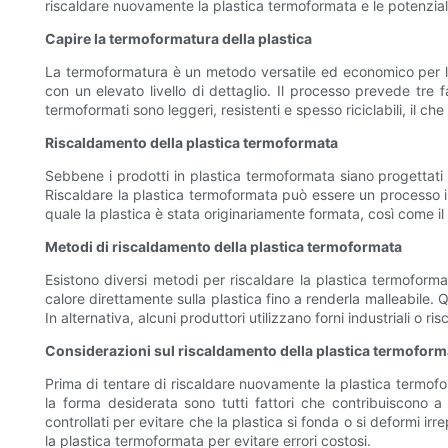
riscaldare nuovamente la plastica termoformata e le potenziali
Capire la termoformatura della plastica
La termoformatura è un metodo versatile ed economico per la 
con un elevato livello di dettaglio. Il processo prevede tre f
termoformati sono leggeri, resistenti e spesso riciclabili, il ch
Riscaldamento della plastica termoformata
Sebbene i prodotti in plastica termoformata siano progettati p
Riscaldare la plastica termoformata può essere un processo i
quale la plastica è stata originariamente formata, così come il 
Metodi di riscaldamento della plastica termoformata
Esistono diversi metodi per riscaldare la plastica termoforma
calore direttamente sulla plastica fino a renderla malleabile
In alternativa, alcuni produttori utilizzano forni industriali o r
Considerazioni sul riscaldamento della plastica termoform
Prima di tentare di riscaldare nuovamente la plastica termoform
la forma desiderata sono tutti fattori che contribuiscono a
controllati per evitare che la plastica si fonda o si deformi i
la plastica termoformata per evitare errori costosi.