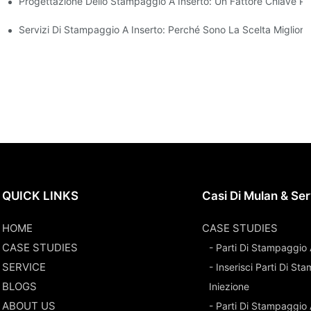
Progettazione Dello Stampaggio A Inserto: Un Fattore Chiave Per
siti Di Progettazione Complessi
 A Inserti
Servizi Di Stampaggio A Inserto: Perché Sono La Scelta Migliore
QUICK LINKS
Casi Di Mulan & Ser
HOME
CASE STUDIES
CASE STUDIES
- Parti Di Stampaggio 
SERVICE
- Inserisci Parti Di S
BLOGS
Iniezione
ABOUT US
- Parti Di Stampaggio