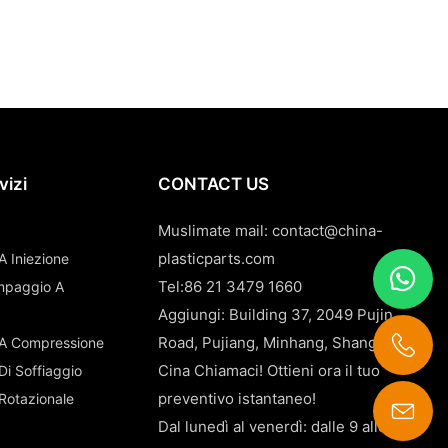
vizi
CONTACT US
Muslimate mail:
contact@china-
plasticparts.com
A Iniezione
Tel:86 21 3479 1660
tampaggio A
Aggiungi: Building 37, 2049 Pujin
Road, Pujiang, Minhang, Shanghai,
 A Compressione
Cina Chiamaci! Ottieni ora il tuo
Di Soffiaggio
preventivo istantaneo!
 Rotazionale
Dal lunedì al venerdì: dalle 9 alle 18
contact@china-plasticparts.com