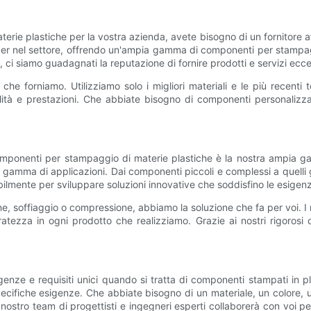
rie plastiche per la vostra azienda, avete bisogno di un fornitore affi
ader nel settore, offrendo un'ampia gamma di componenti per stampagg
ci siamo guadagnati la reputazione di fornire prodotti e servizi eccezio
che forniamo. Utilizziamo solo i migliori materiali e le più recent
ualità e prestazioni. Che abbiate bisogno di componenti personalizz
 componenti per stampaggio di materie plastiche è la nostra ampia g
 gamma di applicazioni. Dai componenti piccoli e complessi a quelli 
abilmente per sviluppare soluzioni innovative che soddisfino le esigenze
 soffiaggio o compressione, abbiamo la soluzione che fa per voi. I no
atezza in ogni prodotto che realizziamo. Grazie ai nostri rigorosi 
enze e requisiti unici quando si tratta di componenti stampati in p
specifiche esigenze. Che abbiate bisogno di un materiale, un colore, 
Il nostro team di progettisti e ingegneri esperti collaborerà con voi