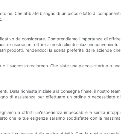
 ordine. Che abbiate bisogno di un piccolo lotto di componenti
t.
ificativo da considerare. Comprendiamo l'importanza di offrire
re risorse per offrire ai nostri clienti soluzioni convenienti. I
ostri prodotti, rendendoci la scelta preferita dalle aziende che
ità e il successo reciproco. Che siate una piccola startup o una
ienti. Dalla richiesta iniziale alla consegna finale, il nostro team
sogno di assistenza per effettuare un ordine o necessitiate di
egniamo a offrirti un'esperienza impeccabile e senza intoppi
e certo che le tue esigenze saranno soddisfatte con la massima
e per il successo della vostra attività. Con la nostra azienda,