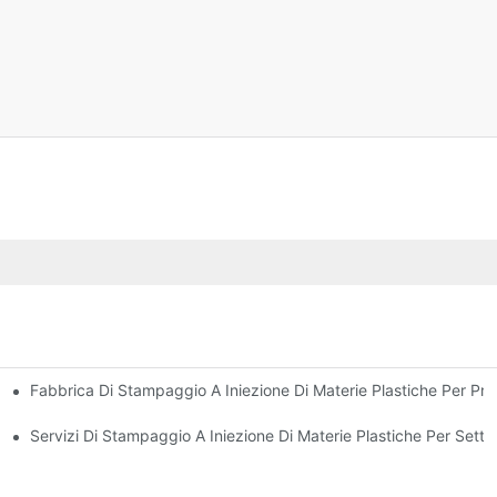
Fabbrica Di Stampaggio A Iniezione Di Materie Plastiche Per Pro
sta Esperienza Nel Settore
na Vasta Gamma Di Prodotti
Servizi Di Stampaggio A Iniezione Di Materie Plastiche Per Settor