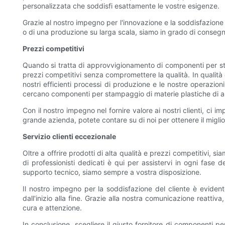
personalizzata che soddisfi esattamente le vostre esigenze.
Grazie al nostro impegno per l'innovazione e la soddisfazione
o di una produzione su larga scala, siamo in grado di consegnar
Prezzi competitivi
Quando si tratta di approvvigionamento di componenti per stam
prezzi competitivi senza compromettere la qualità. In qualità di
nostri efficienti processi di produzione e le nostre operazioni
cercano componenti per stampaggio di materie plastiche di alta
Con il nostro impegno nel fornire valore ai nostri clienti, ci 
grande azienda, potete contare su di noi per ottenere il miglio
Servizio clienti eccezionale
Oltre a offrire prodotti di alta qualità e prezzi competitivi, siam
di professionisti dedicati è qui per assistervi in ​​ogni fas
supporto tecnico, siamo sempre a vostra disposizione.
Il nostro impegno per la soddisfazione del cliente è eviden
dall'inizio alla fine. Grazie alla nostra comunicazione reatt
cura e attenzione.
In conclusione, scegliere il giusto fornitore di componenti pe