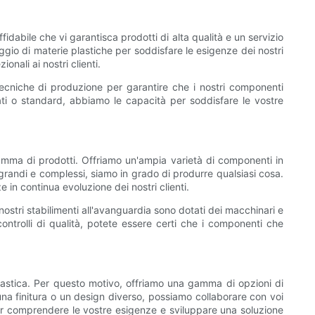
dabile che vi garantisca prodotti di alta qualità e un servizio
io di materie plastiche per soddisfare le esigenze dei nostri
nali ai nostri clienti.
i tecniche di produzione per garantire che i nostri componenti
ati o standard, abbiamo le capacità per soddisfare le vostre
amma di prodotti. Offriamo un'ampia varietà di componenti in
grandi e complessi, siamo in grado di produrre qualsiasi cosa.
 in continua evoluzione dei nostri clienti.
stri stabilimenti all'avanguardia sono dotati dei macchinari e
controlli di qualità, potete essere certi che i componenti che
lastica. Per questo motivo, offriamo una gamma di opzioni di
una finitura o un design diverso, possiamo collaborare con voi
 per comprendere le vostre esigenze e sviluppare una soluzione