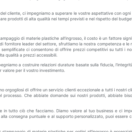
 del cliente, ci impegniamo a superare le vostre aspettative con ogni
e prodotti di alta qualità nei tempi previsti e nel rispetto del budge
paggio di materie plastiche all'ingrosso, il costo è un fattore sign
 fornitore leader del settore, sfruttiamo la nostra competenza e le nost
 semplificate ci consentono di offrire prezzi competitivi su tutti i n
 qualità a prezzi accessibili.
impegniamo a costruire relazioni durature basate sulla fiducia, l'integr
r valore per il vostro investimento.
o orgogliosi di offrire un servizio clienti eccezionale a tutti i nostri cl
e del processo. Che abbiate domande sui nostri prodotti, abbiate bi
te in tutto ciò che facciamo. Diamo valore al tuo business e ci imp
iva, alla consegna puntuale e al supporto personalizzato, puoi esser
r stampaggio di materie plastiche per ordini all'ingrosso è essenzial