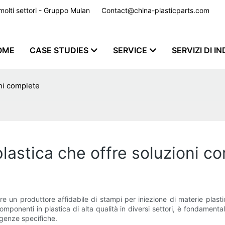
er molti settori - Gruppo Mulan
Contact@china-plasticparts.com
​​​​​​​
OME
CASE STUDIES
SERVICE
SERVIZI DI I
oni complete
plastica che offre soluzioni c
are un produttore affidabile di stampi per iniezione di materie plast
ponenti in plastica di alta qualità in diversi settori, è fondament
genze specifiche.