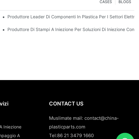
CASES
BLOGS
dotti Di Qualità Premium
Produttore Leader Di Componenti In Plastica Per I Settori Elettr
i Specializzati
Produttore Di Stampi A Iniezione Per Soluzioni Di Iniezione Conve
vizi
CONTACT US
Muslimate mail:
contact@china-
plasticparts.com
A Iniezione
Tel:86 21 3479 1660
tampaggio A