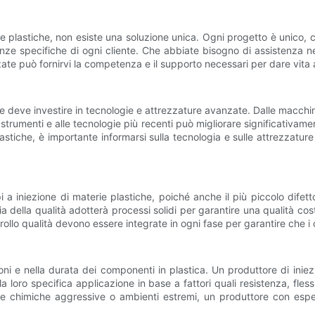
 plastiche, non esiste una soluzione unica. Ogni progetto è unico, con
nze specifiche di ogni cliente. Che abbiate bisogno di assistenza nel
zate può fornirvi la competenza e il supporto necessari per dare vita 
ore deve investire in tecnologie e attrezzature avanzate. Dalle macchi
trumenti e alle tecnologie più recenti può migliorare significativamen
tiche, è importante informarsi sulla tecnologia e sulle attrezzature ut
i a iniezione di materie plastiche, poiché anche il più piccolo dife
zia della qualità adotterà processi solidi per garantire una qualità cos
rollo qualità devono essere integrate in ogni fase per garantire che i 
oni e nella durata dei componenti in plastica. Un produttore di iniez
r la loro specifica applicazione in base a fattori quali resistenza, fl
ze chimiche aggressive o ambienti estremi, un produttore con esperi