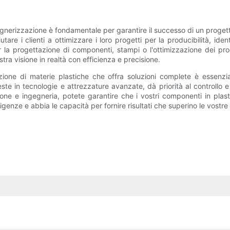
egnerizzazione è fondamentale per garantire il successo di un progett
are i clienti a ottimizzare i loro progetti per la producibilità, ide
la progettazione di componenti, stampi o l'ottimizzazione dei pro
tra visione in realtà con efficienza e precisione.
zione di materie plastiche che offra soluzioni complete è essenzia
ste in tecnologie e attrezzature avanzate, dà priorità al controllo e
ne e ingegneria, potete garantire che i vostri componenti in plasti
genze e abbia le capacità per fornire risultati che superino le vostre