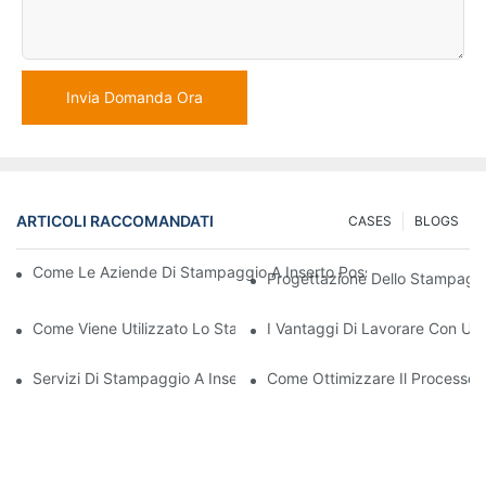
Invia Domanda Ora
ARTICOLI RACCOMANDATI
CASES
BLOGS
Come Le Aziende Di Stampaggio A Inserto Possono Gestire Requi
Progettazione Dello Stampaggio
Come Viene Utilizzato Lo Stampaggio Di Inserti In Plastica Per 
I Vantaggi Di Lavorare Con Un'
Servizi Di Stampaggio A Inserto: Perché Sono La Scelta Migliore
Come Ottimizzare Il Processo 