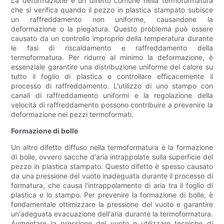
La deformazione è un difetto comune nella termoformatura
che si verifica quando il pezzo in plastica stampato subisce
un raffreddamento non uniforme, causandone la
deformazione o la piegatura. Questo problema può essere
causato da un controllo improprio della temperatura durante
le fasi di riscaldamento e raffreddamento della
termoformatura. Per ridurre al minimo la deformazione, è
essenziale garantire una distribuzione uniforme del calore su
tutto il foglio di plastica e controllare efficacemente il
processo di raffreddamento. L'utilizzo di uno stampo con
canali di raffreddamento uniformi e la regolazione della
velocità di raffreddamento possono contribuire a prevenire la
deformazione nei pezzi termoformati.
Formazione di bolle
Un altro difetto diffuso nella termoformatura è la formazione
di bolle, ovvero sacche d'aria intrappolate sulla superficie del
pezzo in plastica stampato. Questo difetto è spesso causato
da una pressione del vuoto inadeguata durante il processo di
formatura, che causa l'intrappolamento di aria tra il foglio di
plastica e lo stampo. Per prevenire la formazione di bolle, è
fondamentale ottimizzare la pressione del vuoto e garantire
un'adeguata evacuazione dell'aria durante la termoformatura.
Aumentare la pressione del vuoto e utilizzare tecniche di