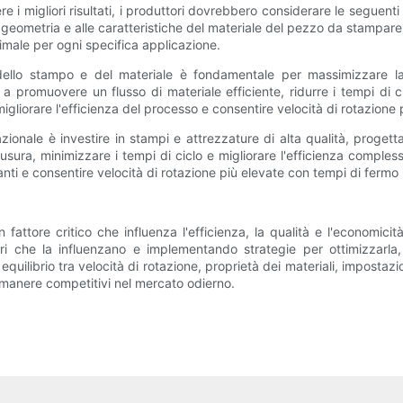
e i migliori risultati, i produttori dovrebbero considerare le seguenti
la geometria e alle caratteristiche del materiale del pezzo da stampa
timale per ogni specifica applicazione.
 dello stampo e del materiale è fondamentale per massimizzare la
promuovere un flusso di materiale efficiente, ridurre i tempi di cicl
liorare l'efficienza del processo e consentire velocità di rotazione 
ionale è investire in stampi e attrezzature di alta qualità, progetta
'usura, minimizzare i tempi di ciclo e migliorare l'efficienza compl
nti e consentire velocità di rotazione più elevate con tempi di fermo 
n fattore critico che influenza l'efficienza, la qualità e l'economi
ri che la influenzano e implementando strategie per ottimizzarla, 
equilibrio tra velocità di rotazione, proprietà dei materiali, imposta
imanere competitivi nel mercato odierno.