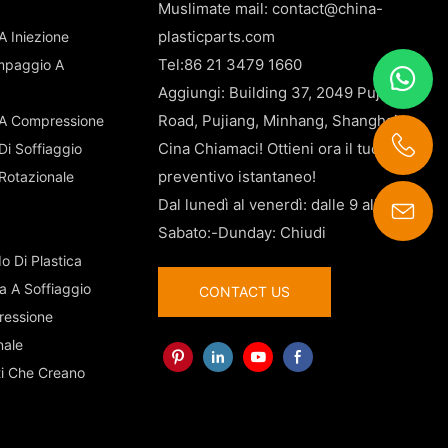
Muslimate mail:
contact@china-
plasticparts.com
A Iniezione
Tel:86 21 3479 1660
tampaggio A
Aggiungi: Building 37, 2049 Pujin
Road, Pujiang, Minhang, Shanghai,
 A Compressione
Cina Chiamaci! Ottieni ora il tuo
Di Soffiaggio
preventivo istantaneo!
 Rotazionale
Dal lunedì al venerdì: dalle 9 alle 18
Sabato:-Dunday: Chiudi
contact@china-plasticparts.com
o Di Plastica
a A Soffiaggio
CONTACT US
ressione
nale
ti Che Creano