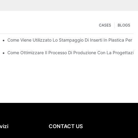
CASES
BLOGS
 La Creazione Di Parti Robuste E Multi-Materiale
Come Viene Utilizzato Lo Stampaggio Di Inserti In Plastica Per C
 Per I Beni Di Consumo Durevoli
Come Ottimizzare Il Processo Di Produzione Con La Progettazio
vizi
CONTACT US