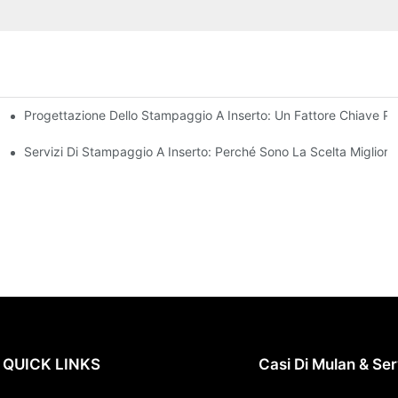
Progettazione Dello Stampaggio A Inserto: Un Fattore Chiave Per
siti Di Progettazione Complessi
 A Inserti
Servizi Di Stampaggio A Inserto: Perché Sono La Scelta Migliore
QUICK LINKS
Casi Di Mulan & Ser