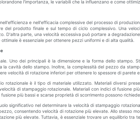
lorandone l'importanza, le variabili che la influenzano e come ottimizz
nell'efficienza e nell'efficacia complessive del processo di produzion
sore del prodotto finale e sul tempo di ciclo complessivo. Una vel
. D'altra parte, una velocità eccessiva può portare a degradazione
ottimale è essenziale per ottenere pezzi uniformi e di alta qualità.
le
nale. Uno dei principali è la dimensione e la forma dello stampo. St
tta la cavità dello stampo. Inoltre, la complessità del pezzo da stampa
e velocità di rotazione inferiori per ottenere lo spessore di parete e 
o rotazionale è il tipo di materiale utilizzato. Materiali diversi pres
a velocità di stampaggio rotazionale. Materiali con indici di fusione pi
 fusione più bassi e scarse proprietà di scorrimento possono richiedere 
olo significativo nel determinare la velocità di stampaggio rotazio
 pezzo, consentendo velocità di rotazione più elevate. Allo stesso 
otazione più elevate. Tuttavia, è essenziale trovare un equilibrio tra