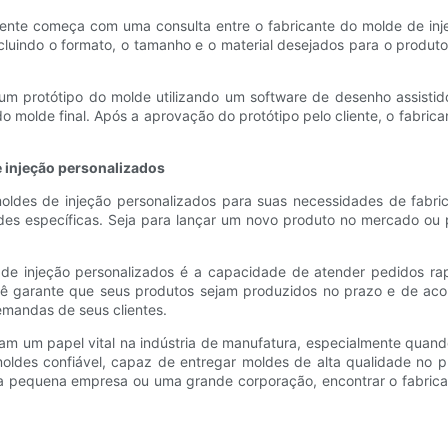
e começa com uma consulta entre o fabricante do molde de injeção
ncluindo o formato, o tamanho e o material desejados para o produt
á um protótipo do molde utilizando um software de desenho assistid
o molde final. Após a aprovação do protótipo pelo cliente, o fabri
e injeção personalizados
oldes de injeção personalizados para suas necessidades de fabri
ades específicas. Seja para lançar um novo produto no mercado ou
 de injeção personalizados é a capacidade de atender pedidos ra
ocê garante que seus produtos sejam produzidos no prazo e de aco
emandas de seus clientes.
am um papel vital na indústria de manufatura, especialmente quand
 moldes confiável, capaz de entregar moldes de alta qualidade no
uma pequena empresa ou uma grande corporação, encontrar o fabrica