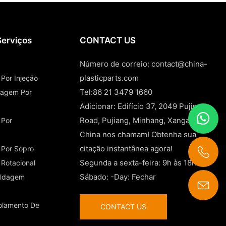
Serviços
CONTACT US
Número de correio:
contact@china-
plasticparts.com
Por Injeção
Tel:86 21 3479 1660
ldagem Por
Adicionar: Edifício 37, 2049 Pujin
Road, Pujiang, Minhang, Xangai e
 Por
China nos chamam! Obtenha sua
citação instantânea agora!
 Por Sopro
Segunda a sexta-feira: 9h às 18h
Rotacional
Sábado: -Day: Fechar
oldagem
contact@china-plasticparts.com
olamento De
CONTACT US