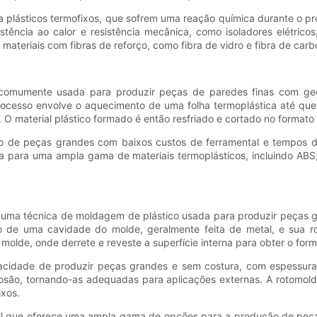
plásticos termofixos, que sofrem uma reação química durante o pr
stência ao calor e resistência mecânica, como isoladores elétric
eriais com fibras de reforço, como fibra de vidro e fibra de carb
comumente usada para produzir peças de paredes finas com ge
 processo envolve o aquecimento de uma folha termoplástica até qu
material plástico formado é então resfriado e cortado no formato
de peças grandes com baixos custos de ferramental e tempos de 
uada para uma ampla gama de materiais termoplásticos, incluindo AB
ma técnica de moldagem de plástico usada para produzir peças gr
 de uma cavidade do molde, geralmente feita de metal, e sua rot
olde, onde derrete e reveste a superfície interna para obter o for
cidade de produzir peças grandes e sem costura, com espessura d
corrosão, tornando-as adequadas para aplicações externas. A rot
xos.
til que oferece uma ampla gama de opções para a produção de peça