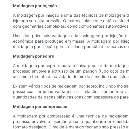
Moldagem por injeção
A moldagem por injeção é uma das técnicas de moldagem de 
injetado sob alta pressão. O material plástico é então resfr
com geometrias complexas, como componentes automotivos, g
Uma das principais vantagens da moldagem por injeção é su
econômica para produção em massa. A moldagem por injeção
moldagem por injeção permite a incorporação de recursos co
Moldagem por sopro
A moldagem por sopro é outra técnica popular de moldagem 
processo envolve a extrusão de um parison (tubo oco) de ma
assume o formato da cavidade do molde à medida que esfria e
Existem vários tipos de moldagem por sopro, incluindo mold
possui suas próprias vantagens e limitações, tornando-a
quantidades de peças plásticas ocas com espessura de pared
Moldagem por compressão
A moldagem por compressão é uma técnica de moldagem de
processo envolve a inserção de uma quantidade pré-medida 
formato desejado. O molde é mantido fechado sob pressão até q