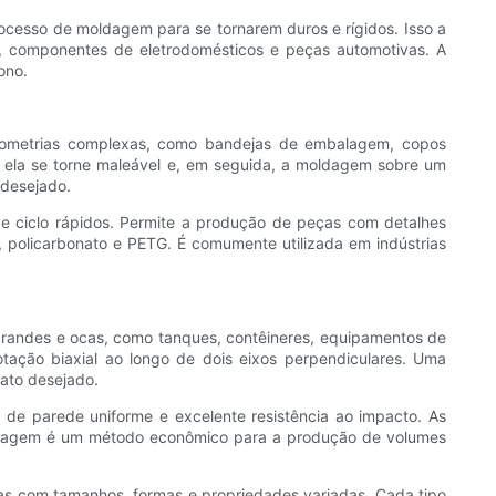
ocesso de moldagem para se tornarem duros e rígidos. Isso a
os, componentes de eletrodomésticos e peças automotivas. A
ono.
ometrias complexas, como bandejas de embalagem, copos
e ela se torne maleável e, em seguida, a moldagem sobre um
 desejado.
ciclo rápidos. Permite a produção de peças com detalhes
S, policarbonato e PETG. É comumente utilizada em indústrias
andes e ocas, como tanques, contêineres, equipamentos de
ação biaxial ao longo de dois eixos perpendiculares. Uma
mato desejado.
e parede uniforme e excelente resistência ao impacto. As
omoldagem é um método econômico para a produção de volumes
s com tamanhos, formas e propriedades variadas. Cada tipo