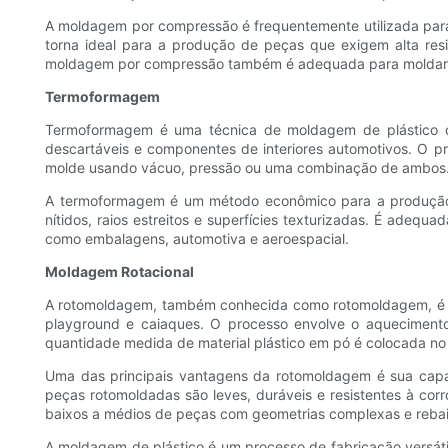
A moldagem por compressão é frequentemente utilizada para 
torna ideal para a produção de peças que exigem alta resi
moldagem por compressão também é adequada para moldar mat
Termoformagem
Termoformagem é uma técnica de moldagem de plástico 
descartáveis ​​e componentes de interiores automotivos. O
molde usando vácuo, pressão ou uma combinação de ambos. O 
A termoformagem é um método econômico para a produção 
nítidos, raios estreitos e superfícies texturizadas. É adeq
como embalagens, automotiva e aeroespacial.
Moldagem Rotacional
A rotomoldagem, também conhecida como rotomoldagem, é u
playground e caiaques. O processo envolve o aquecimento
quantidade medida de material plástico em pó é colocada no m
Uma das principais vantagens da rotomoldagem é sua capa
peças rotomoldadas são leves, duráveis ​​e resistentes à 
baixos a médios de peças com geometrias complexas e rebai
A moldagem de plástico é um processo de fabricação versá