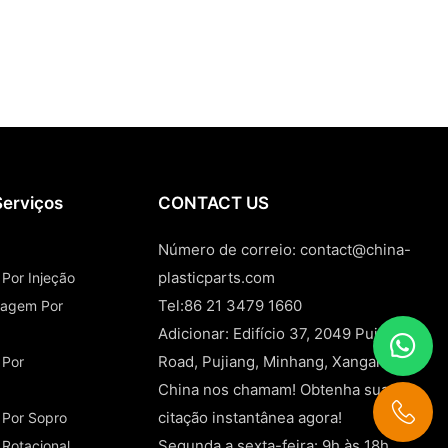
Serviços
CONTACT US
Número de correio:
contact@china-
plasticparts.com
Por Injeção
Tel:86 21 3479 1660
ldagem Por
Adicionar: Edifício 37, 2049 Pujin
Road, Pujiang, Minhang, Xangai e
 Por
China nos chamam! Obtenha sua
citação instantânea agora!
 Por Sopro
Segunda a sexta-feira: 9h às 18h
Rotacional