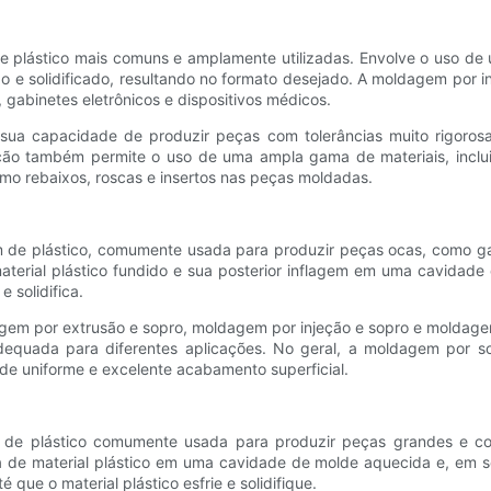
plástico mais comuns e amplamente utilizadas. Envolve o uso de u
iado e solidificado, resultando no formato desejado. A moldagem po
abinetes eletrônicos e dispositivos médicos.
a capacidade de produzir peças com tolerâncias muito rigorosas 
 também permite o uso de uma ampla gama de materiais, incluind
mo rebaixos, roscas e insertos nas peças moldadas.
de plástico, comumente usada para produzir peças ocas, como gar
terial plástico fundido e sua posterior inflagem em uma cavidade
 solidifica.
agem por extrusão e sopro, moldagem por injeção e sopro e moldag
 adequada para diferentes aplicações. No geral, a moldagem po
e uniforme e excelente acabamento superficial.
 plástico comumente usada para produzir peças grandes e compl
de material plástico em uma cavidade de molde aquecida e, em se
ue o material plástico esfrie e solidifique.