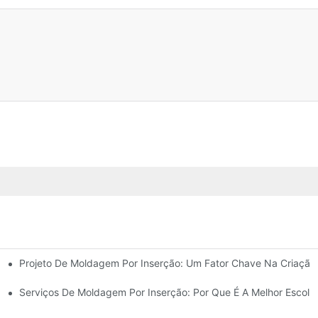
Projeto De Moldagem Por Inserção: Um Fator Chave Na Criação 
m Requisitos De Design Complexos
oldagem Por Inserção.
Serviços De Moldagem Por Inserção: Por Que É A Melhor Escol