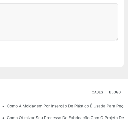
CASES
BLOGS
De Peças Robustas E Multimateriais
Como A Moldagem Por Inserção De Plástico É Usada Para Peças 
ha Para Bens De Consumo Duráveis
Como Otimizar Seu Processo De Fabricação Com O Projeto De 