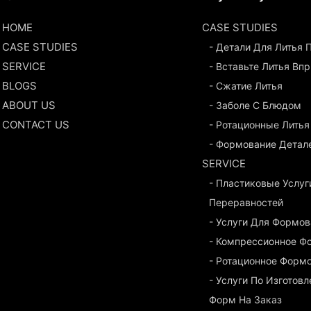
HOME
CASE STUDIES
CASE STUDIES
- Детали Для Литья
SERVICE
- Вставьте Литья Вп
BLOGS
- Сжатие Литья
ABOUT US
- Заболе С Блюдом
CONTACT US
- Ротационные Литья
- Формование Детал
SERVICE
- Пластиковые Услуг
Переравностей
- Услуги Для Формо
- Компрессионное Ф
- Ротационное Форм
- Услуги По Изготов
Форм На Заказ