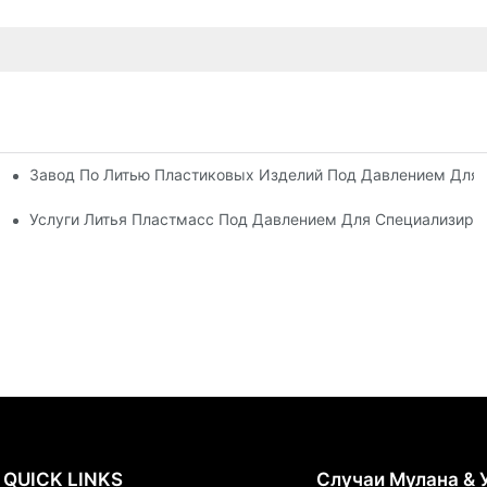
Завод По Литью Пластиковых Изделий Под Давлением Для
Опытом Работы В Отрасли
сортиментом Продукции
Услуги Литья Пластмасс Под Давлением Для Специализир
QUICK LINKS
Случаи Мулана & 