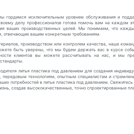
мы гордимся исключительным уровнем обслуживания и поддер
своему делу профессионалов готова помочь вам на каждом эт
ия ваших производственных целей. Мы понимаем, что кажд
я, отвечающие вашим конкретным требованиям.
риалов, производством или контролем качества, наша коман
ожете быть уверены, что мы будем держать вас в курсе собы
ности клиентов вы можете рассчитывать на нас, и мы пре
 стандарты.
одителя литья пластика под давлением для создания индивидуа
 передовым технологиям, опытным специалистам и стремлени
х потребностей в литье пластика под давлением. Свяжитесь с
знь, создав высококачественные, точно спроектированные пла