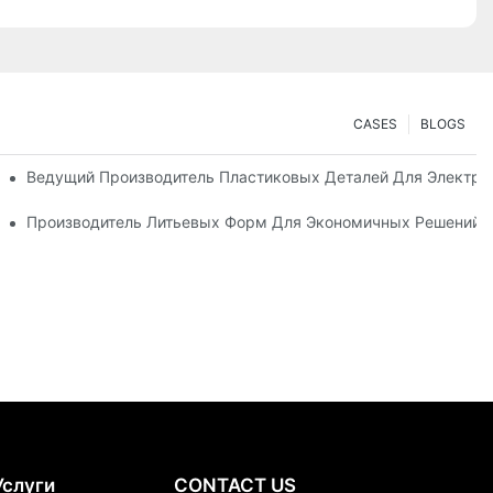
CASES
BLOGS
 Производства Продукции Премиум-Класса
Ведущий Производитель Пластиковых Деталей Для Электр
ованных Отраслей Промышленности
Производитель Литьевых Форм Для Экономичных Решений В
Услуги
CONTACT US