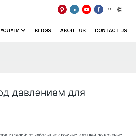
УСЛУГИ
BLOGS
ABOUT US
CONTACT US
од давлением для
тра изделий: от небольших сложных деталей до крупных