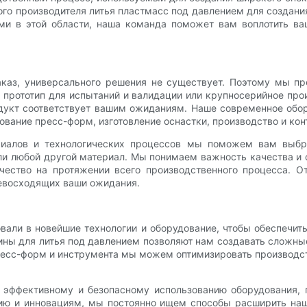
го производителя литья пластмасс под давлением для создани
ми в этой области, наша команда поможет вам воплотить ва
заказ, универсального решения не существует. Поэтому мы 
прототип для испытаний и валидации или крупносерийное прои
родукт соответствует вашим ожиданиям. Наше современное об
ование пресс-форм, изготовление оснастки, производство и кон
риалов и технологических процессов мы поможем вам выб
или любой другой материал. Мы понимаем важность качества и 
ество на протяжении всего производственного процесса. О
евосходящих ваши ожидания.
али в новейшие технологии и оборудование, чтобы обеспечит
ны для литья под давлением позволяют нам создавать сложные
есс-форм и инструмента мы можем оптимизировать производст
эффективному и безопасному использованию оборудования, 
ию и инновациям, мы постоянно ищем способы расширить на