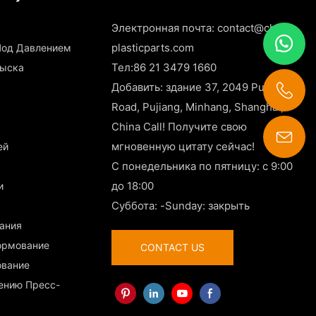
Электронная почта:
contact@china-
plasticparts.com
 Под Давлением
Тел:86 21 3479 1660
рыска
Добавить: здание 37, 2049 Pujin
Road, Pujiang, Minhang, Shanghai,
China Call! Получите свою
мгновенную цитату сейчас!
ей
contact@china-plasticparts.com
С понедельника по пятницу: с 9:00
до 18:00
и
Суббота: -Sunday: закрыть
вания
ормование
CONTACT US
ование
лению Пресс-