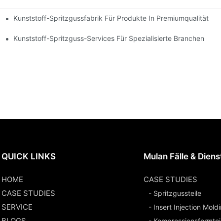
Kunststoff-Spritzgussfabrik Für Produkte In Premiumqualität
chenerfahrung
alette
Kunststoff-Spritzguss-Services Für Spezialisierte Branchen
QUICK LINKS
Mulan Fälle & Diens
HOME
CASE STUDIES
CASE STUDIES
- Spritzgussteile
SERVICE
- Insert Injection Mold
BLOGS
- Kompressionsformtei