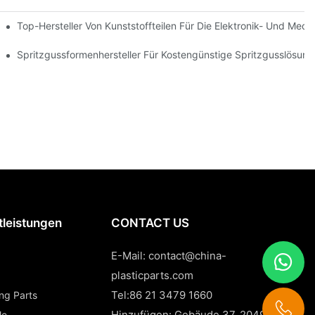
Top-Hersteller Von Kunststoffteilen Für Die Elektronik- Und Med
Spritzgussformenhersteller Für Kostengünstige Spritzgusslösun
tleistungen
CONTACT US
E-Mail:
contact@china-
plasticparts.com
Tel:86 21 3479 1660
ing Parts
Hinzufügen: Gebäude 37, 2049 Pujin
le