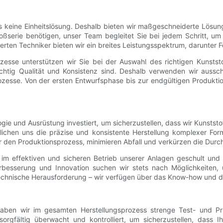
 es keine Einheitslösung. Deshalb bieten wir maßgeschneiderte Lösu
oßserie benötigen, unser Team begleitet Sie bei jedem Schritt, um
erten Techniker bieten wir ein breites Leistungsspektrum, darunter
esse unterstützen wir Sie bei der Auswahl des richtigen Kunstst
ichtig Qualität und Konsistenz sind. Deshalb verwenden wir aussc
zesse. Von der ersten Entwurfsphase bis zur endgültigen Produktion
ie und Ausrüstung investiert, um sicherzustellen, dass wir Kunststoff
en uns die präzise und konsistente Herstellung komplexer Formen
en Produktionsprozess, minimieren Abfall und verkürzen die Durchl
im effektiven und sicheren Betrieb unserer Anlagen geschult und g
erbesserung und Innovation suchen wir stets nach Möglichkeiten,
hnische Herausforderung – wir verfügen über das Know-how und die 
 haben wir im gesamten Herstellungsprozess strenge Test- und Pr
sorgfältig überwacht und kontrolliert, um sicherzustellen, dass 