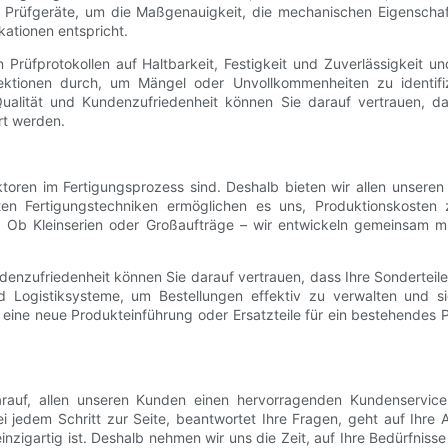
Prüfgeräte, um die Maßgenauigkeit, die mechanischen Eigenschaft
kationen entspricht.
Prüfprotokollen auf Haltbarkeit, Festigkeit und Zuverlässigkeit un
ektionen durch, um Mängel oder Unvollkommenheiten zu identifizi
ualität und Kundenzufriedenheit können Sie darauf vertrauen, da
rt werden.
ktoren im Fertigungsprozess sind. Deshalb bieten wir allen unsere
enten Fertigungstechniken ermöglichen es uns, Produktionskoste
. Ob Kleinserien oder Großaufträge – wir entwickeln gemeinsam m
enzufriedenheit können Sie darauf vertrauen, dass Ihre Sonderteile
nd Logistiksysteme, um Bestellungen effektiv zu verwalten und s
r eine neue Produkteinführung oder Ersatzteile für ein bestehendes P
 darauf, allen unseren Kunden einen hervorragenden Kundenservi
i jedem Schritt zur Seite, beantwortet Ihre Fragen, geht auf Ihre 
 einzigartig ist. Deshalb nehmen wir uns die Zeit, auf Ihre Bedürf