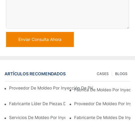
Enviar Consulta Ahora
ARTÍCULOS RECOMENDADOS
CASES
BLOGS
Proveedor De Moldeo Por Inyección De Plástico Con Amplia Expe
Fábrica De Moldeo Por Inyecci
Fabricante Líder De Piezas De Plástico Para Los Sectores Elect
Proveedor De Moldeo Por Inye
Servicios De Moldeo Por Inyección De Plástico Para Industrias 
Fabricante De Moldes De Inyec