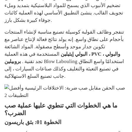
تضخيم الأنبوب الذي يسمح للمواد البلاستيكية بتمديد وملء
تجويف القالب. ينشئ التطبيق الأساسي لهذه العملية كائنات
جوفاء كبيرة بشكل بارز.
تنفجر وظائف القولبة كوسيلة تصنيع مناسبة لإنشاء المنتجات
بأحجام على نطاق واسع. إنه يولد نتائج فعالة لإنتاج عناصر مع
تكوين جدار موحد وأسطح مصقولة. المواد الشائعة
البولي إيثيلين ، PVC ، والبولي
المستخدمة في هذه العملية
. تجد تقنية Blow Labouling استخدامًا واسع النطاق
بروبيلين
في تصنيع التعبئة والتغليف وكذلك صناعات السيارات ، إلى
جانب تصنيع السلع الاستهلاكية.
ما هي الخطوات التي تنطوي عليها عملية صب
الضرب؟
الخطوة 01: بثق باريسون