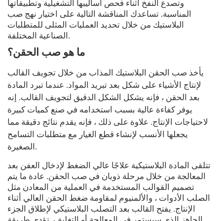
وتصدع النفخ أثناء فحص أساليبها التشغيلية وتطبيقاتها
المناسبة. تساعدك المناقشة التالية على اختيار نهج صب
البلاستيك من خلال تحديد العمليات المثلى للمتطلبات
الصناعية المختلفة.
ما هو صب الحقن؟
يأخذ صب الحقن البلاستيك المذاب من خلال تجويف القالب
لإنتاج الأشياء على شكل بعد تبريد المواد. عندما تبرد المادة
بعد الحقن ، فإنه يشكل الشكل الدقيق لتجويف القالب. إنه
يوفر كفاءة عالية بسبب استخدامه في صنع كميات كبيرة
لاحتياجات الإنتاج. علاوة على ذلك ، فإنه يقدم نتائج دقيقة مما
يجعلها الأنسب لإنشاء قطع الغيار مع متطلبات التسامح
الصغيرة.
تتلقى المادة البلاستيكية علاجًا عالي الضغط لإدخال العفن بعد
المعالجة من خلال مرحلة ذوبان في صب الحقن. عادة ما يتم
تصميم القوالب المستخدمة في العملية من المعادن مثل
الصلب الأدوات ، والألمنيوم لمقاومة ضغط الحقن العالي أثناء
الإنتاج. يفتح القالب بعد التصلب البلاستيكي لإطلاق الجزء
الجاهز الذي سيستمر في المعالجة أو التغليف. تؤدي طريقة