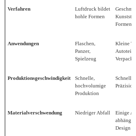
Verfahren
Luftdruck bildet
Geschmol
hohle Formen
Kunststof
Formen in
Anwendungen
Flaschen,
Kleine Te
Panzer,
Autoteile
Spielzeug
Verpacku
Produktionsgeschwindigkeit
Schnelle,
Schnell, i
hochvolumige
Präzision
Produktion
Materialverschwendung
Niedriger Abfall
Einige Ab
abhängig
Design