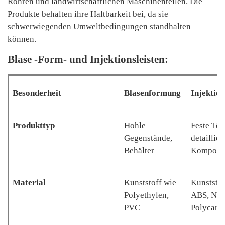
Rohren und landwirtschaftlichen Maschinenteilen. Die
Produkte behalten ihre Haltbarkeit bei, da sie
schwerwiegenden Umweltbedingungen standhalten
können.
Blase -Form- und Injektionsleisten:
Besonderheit
Blasenformung
Injektio
Produkttyp
Hohle
Feste Teil
Gegenstände,
detaillier
Behälter
Kompone
Material
Kunststoff wie
Kunststof
Polyethylen,
ABS, Nyl
PVC
Polycarb