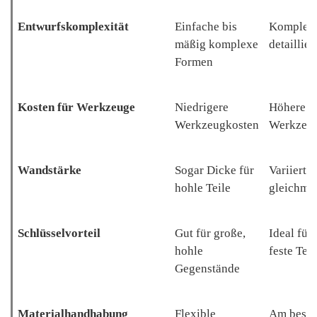
Entwurfskomplexität
Einfache bis
Komplex
mäßig komplexe
detaillie
Formen
Kosten für Werkzeuge
Niedrigere
Höhere
Werkzeugkosten
Werkzeug
Wandstärke
Sogar Dicke für
Variiert 
hohle Teile
gleichmä
Schlüsselvorteil
Gut für große,
Ideal für
hohle
feste Teil
Gegenstände
Materialhandhabung
Flexible
Am beste