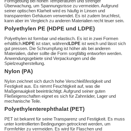
Formgebung bei hohen Temperaturen und strenger
Überwachung, um Spannungsrisse zu vermeiden. Aufgrund
seiner optischen Klarheit wird es häufig in Linsen und
transparenten Gehäusen verwendet. Es ist zudem bruchfest,
kann aber im Vergleich zu anderen Materialien recht teuer sein.
Polyethylen PE (HDPE und LDPE)
Polyethylen ist formbar und elastisch. Es ist in zwei Formen
erhältlich.
HDPE
ist starr, während
LDPE
ist weich und lässt sich
gut pressen. Die Schrumpfung ist höher als bei anderen
Materialien, daher sollte die Form sorgfältig entworfen werden.
Anwendungsgebiete sind Verpackungen und die
Spielzeugherstellung.
Nylon (PA)
Nylon zeichnet sich durch hohe Verschleißfestigkeit und
Festigkeit aus. Es nimmt Feuchtigkeit auf, was die
Maßgenauigkeit beeinträchtigt. Aufgrund seiner guten
Fließeigenschaften eignet es sich für Zahnräder, Lager und
mechanische Teile.
Polyethylenterephthalat (PET)
PET ist bekannt für seine Transparenz und Festigkeit. Es muss
unter kontrollierten Bedingungen getrocknet werden, um
Formfehler zu vermeiden. Es wird für Flaschen und