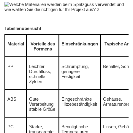
Tabellenübersicht
Material
Vorteile des
Einschränkungen
Typische An
Formens
PP
Leichter
Schrumpfung,
Behälter, Schar
Durchfluss,
geringere
schnelle
Festigkeit
Zyklen
ABS
Gute
Eingeschränkte
Gehäuse,
Verarbeitung,
Hitzebeständigkeit
Armaturenbrett
stabile Größe
PC
Starke,
Benötigt hohe
Linsen, Gehäu
transparente
Temperaturen,