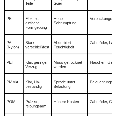
Teile
teuer
PE
Flexible,
Hohe
Verpackungen,
einfache
Schrumpfung
Formgebung
PA
Stark,
Absorbiert
Zahnräder, Lag
(Nylon)
verschleißfest
Feuchtigkeit
PET
Klar, geringer
Muss getrocknet
Flaschen, Geh
Verzug
werden
PMMA
Klar, UV-
Spröde unter
Beleuchtungsa
beständig
Belastung
POM
Präzise, ​​
Höhere Kosten
Zahnräder, Clip
reibungsarm