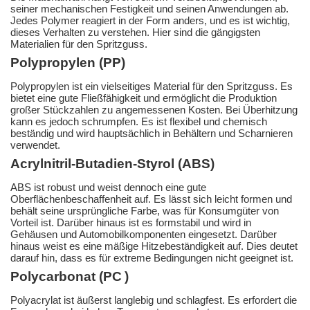
seiner mechanischen Festigkeit und seinen Anwendungen ab.
Jedes Polymer reagiert in der Form anders, und es ist wichtig,
dieses Verhalten zu verstehen. Hier sind die gängigsten
Materialien für den Spritzguss.
Polypropylen (PP)
Polypropylen ist ein vielseitiges Material für den Spritzguss. Es
bietet eine gute Fließfähigkeit und ermöglicht die Produktion
großer Stückzahlen zu angemessenen Kosten. Bei Überhitzung
kann es jedoch schrumpfen. Es ist flexibel und chemisch
beständig und wird hauptsächlich in Behältern und Scharnieren
verwendet.
Acrylnitril-Butadien-Styrol (ABS)
ABS ist robust und weist dennoch eine gute
Oberflächenbeschaffenheit auf. Es lässt sich leicht formen und
behält seine ursprüngliche Farbe, was für Konsumgüter von
Vorteil ist. Darüber hinaus ist es formstabil und wird in
Gehäusen und Automobilkomponenten eingesetzt. Darüber
hinaus weist es eine mäßige Hitzebeständigkeit auf. Dies deutet
darauf hin, dass es für extreme Bedingungen nicht geeignet ist.
Polycarbonat (PC
)
Polyacrylat ist äußerst langlebig und schlagfest. Es erfordert die