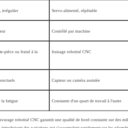
 irrégulier
Servo-alimenté, répétable
eur
Contrôlé par machine
e-pièce ou fraisé à la
fraisage robotisé CNC
ponctuels
Capteur ou caméra assistée
r la fatigue
Constante d'un quart de travail à l'autre
vurage robotisé CNC garantit une qualité de bord constante sur des mil
introduisent des variations qui s'accumulent rapidement sur les géomét