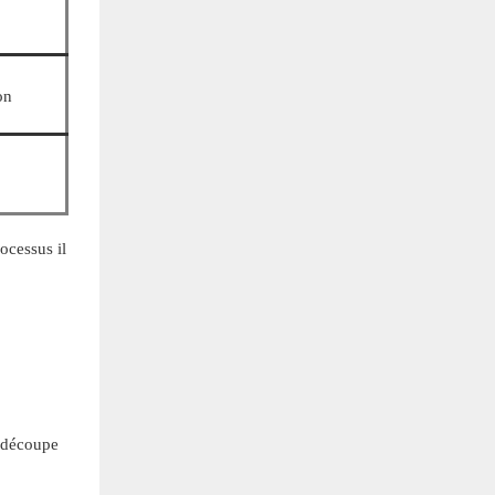
on
ocessus il
a découpe