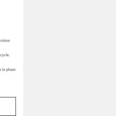
écision
 cycle.
r la phase