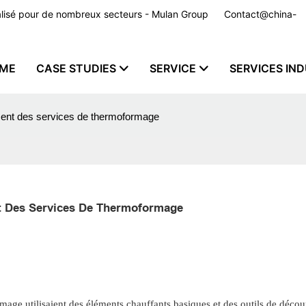
nnalisé pour de nombreux secteurs - Mulan Group
Contact@china-
ME
CASE STUDIES
SERVICE
SERVICES IND
ement des services de thermoformage
t Des Services De Thermoformage
ormage utilisaient des éléments chauffants basiques et des outils de déco