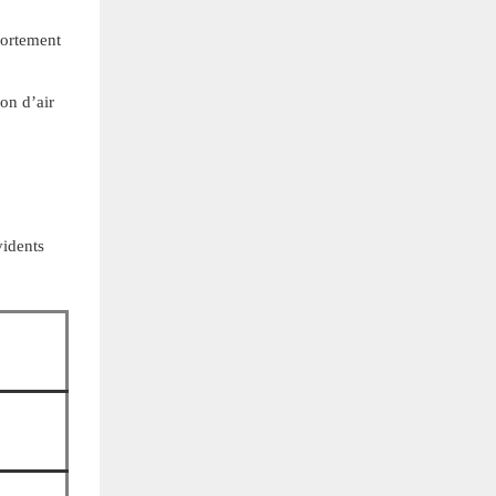
portement
ion d’air
vidents