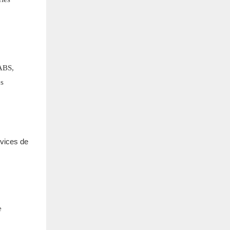
 ABS,
es
e