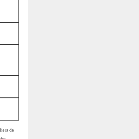
liers de
ries