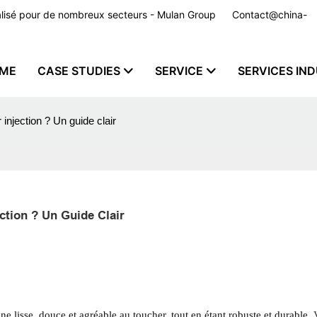
nnalisé pour de nombreux secteurs - Mulan Group
Contact@china-
ME
CASE STUDIES
SERVICE
SERVICES IND
njection ? Un guide clair
tion ? Un Guide Clair
 lisse, douce et agréable au toucher, tout en étant robuste et durable.