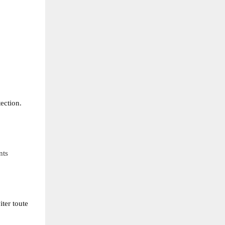
tection.
nts
iter toute