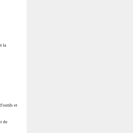
t la
'outils et
ut de