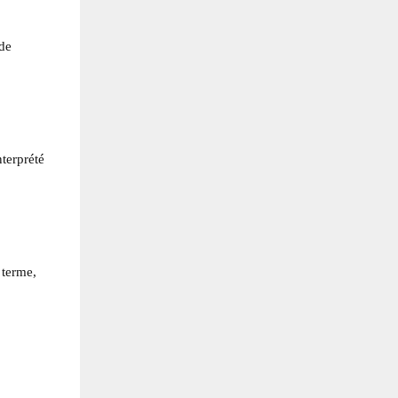
 de
nterprété
 terme,