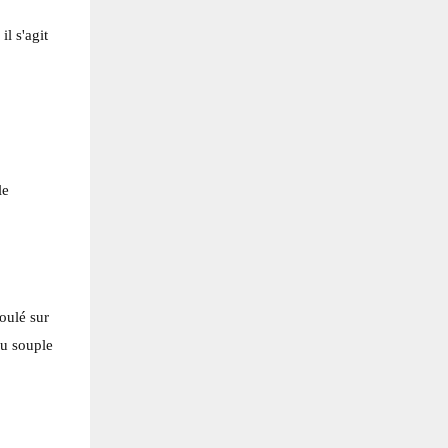
l s'agit
le
oulé sur
u souple