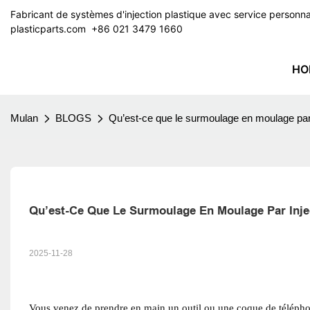
Fabricant de systèmes d'injection plastique avec service perso
plasticparts.com
​​​​​​​ +86 021 3479 1660
HO
Mulan
BLOGS
Qu’est-ce que le surmoulage en moulage par i
Qu’est-Ce Que Le Surmoulage En Moulage Par Injec
2025-11-28
Vous venez de prendre en main un outil ou une coque de téléphone