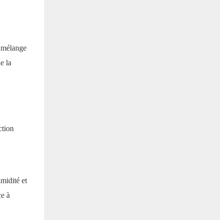
n mélange
e la
ction
umidité et
ce à