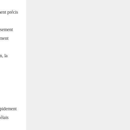
ent précis
ssement
ement
n, la
rapidement
élais