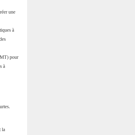
créer une
tiques à
des
(MMT) pour
s à
urtes.
 la