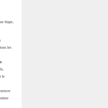
ue étape,
s
tons les
n
ls,
r le
quencer
imiser