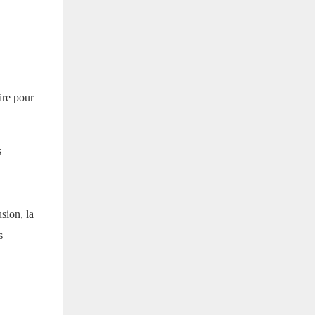
ire pour
s
sion, la
s