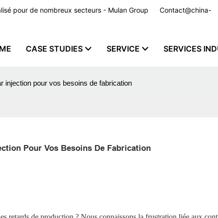
nnalisé pour de nombreux secteurs - Mulan Group
Contact@china-
ME
CASE STUDIES
SERVICE
SERVICES IND
 injection pour vos besoins de fabrication
ection Pour Vos Besoins De Fabrication
des retards de production ? Nous connaissons la frustration liée aux con