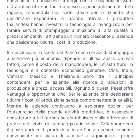
convenienti. La posizione strategica della Thailandia nel Sud-
est asiatico offre un facile accesso ai principali mercati della
regione, rendendola una sede ideale per le aziende che
desiderano espandere le proprie attività. I ​​produttori
thailandesi hanno investito in tecnologie all'avanguardia per
fornire servizi di stampaggio a iniezione di alta qualità a
prezzi competitivi, attraendo un numero crescente di aziende
che desiderano ridurre i costi di produzione.
In conclusione, la scelta del Paese con i servizi di stampaggio
a iniezione più economici dipende in ultima analisi da vari
fattori, come il costo della manodopera, le infrastrutture, la
tecnologia e il contesto economico generale. Cina, India,
Vietnam, Messico e Thailandia sono tra i principali
contendenti per le aziende alla ricerca di soluzioni di
produzione a prezzi accessibili. Ognuno di questi Paesi offre
vantaggi e opportunità unici per le aziende che desiderano
ridurre i costi di produzione senza compromettere la qualità.
Mentre le aziende continuano a esplorare opzioni per
l'outsourcing delle proprie attività produttive, è essenziale
considerare tutti i fattori che contribuiscono alle differenze di
prezzo nei servizi di stampaggio a iniezione. Collaborare con
il giusto partner di produzione in un Paese economicamente
conveniente può aiutare le aziende a raggiungere i propri