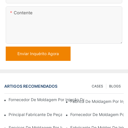
Contente
Enviar Inquérito Agora
ARTIGOS RECOMENDADOS
CASES
BLOGS
Fornecedor De Moldagem Por Injeção De Plástico Com Ampla Ex
Fábrica De Moldagem Por Inje
Principal Fabricante De Peças Plásticas Para Os Setores Eletrô
Fornecedor De Moldagem Por 
Serviços De Moldagem Por Injeção De Plástico Para Indústrias 
Fabricante De Moldes De Inje