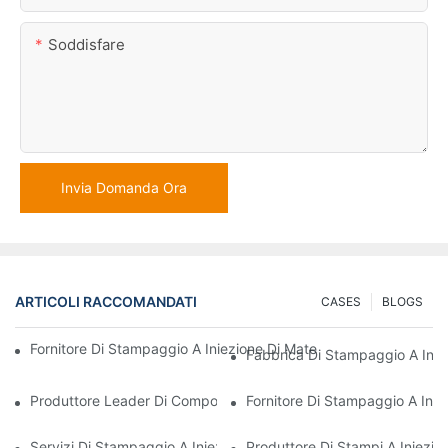
Soddisfare
Invia Domanda Ora
ARTICOLI RACCOMANDATI
CASES
BLOGS
Fornitore Di Stampaggio A Iniezione Di Materie Plastiche Con Va
Fabbrica Di Stampaggio A Iniez
Produttore Leader Di Componenti In Plastica Per I Settori Elettr
Fornitore Di Stampaggio A Inie
Servizi Di Stampaggio A Iniezione Di Materie Plastiche Per Settor
Produttore Di Stampi A Iniezion