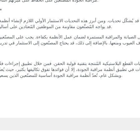
**التحديات في تطبيق أنظمة مر
ا قد يُشكّل تحديات. ومن أبرز هذه التحديات الاستثمار الأولي اللازم لإنشاء أنظم
قد يواجه المُصنِّعون مقاومة من الموظفين المُعتادين على أساليب الإنتاج التقليدية، والذين يترددون في تبني التقنيات والعمليات الجديدة.
ى الصيانة والمراقبة المستمرة لضمان عمل الأنظمة بكفاءة. يجب على المصنّعي
القطع البلاستيكية المُنتجة بتقنية قولبة الحقن. فمن خلال تطبيق إجراءات فعّال
ت في تطبيق أنظمة مراقبة الجودة، إلا أن فوائدها تفوق تكاليفها بكثير، حيث يُعدّ
وبشكل عام، تُعدّ أنظمة مراقبة الجودة أساسية للمصنّعين الذين يسعون إلى تقديم منتجات عالية الجودة تُلبي معايير الصناعة وتوقعات العملاء.