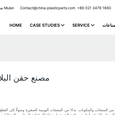
​​​​​​​ +86 021 3479 1660
Contact@china-plasticparts.com
شركة تصنيع حقن البلاستيك مع خدمة مخصصة للعديد من الصناعات - مجموعة Mulan
صناعات
SERVICE
CASE STUDIES
HOME
مصنع حقن البلا
من المنتجات والمكونات. بدءًا من المنتجات اليومية الصغيرة وصولًا إلى القطع ا
استيك، المُزوّد ​​بأنظمة مراقبة الجودة، استيفاء كل قطعة للمعايير والمتطلبات