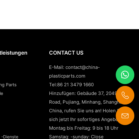
tleistungen
CONTACT US
E-Mail:
contact@china-
plasticparts.com
Tel:86 21 3479 1660
ing Parts
Hinzufügen: Gebäude 37, 2049 Pujin
le
Road, Pujiang, Minhang, Shanghai,
China, rufen Sie uns an! Holen Sie
sich jetzt Ihr sofortiges Angebot!
contact@china-plasticparts.com
Montag bis Freitag: 9 bis 18 Uhr
Samstag: -sunday: Close
 -Dienste