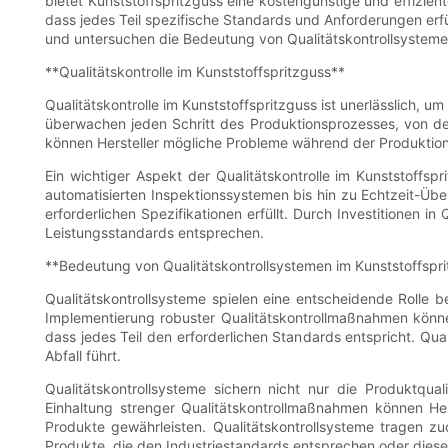
bietet Kunststoffspritzguss eine kostengünstige und effizient
dass jedes Teil spezifische Standards und Anforderungen erfül
und untersuchen die Bedeutung von Qualitätskontrollsystemen
**Qualitätskontrolle im Kunststoffspritzguss**
Qualitätskontrolle im Kunststoffspritzguss ist unerlässlich, u
überwachen jeden Schritt des Produktionsprozesses, von de
können Hersteller mögliche Probleme während der Produktion 
Ein wichtiger Aspekt der Qualitätskontrolle im Kunststoffs
automatisierten Inspektionssystemen bis hin zu Echtzeit-Übe
erforderlichen Spezifikationen erfüllt. Durch Investitionen i
Leistungsstandards entsprechen.
**Bedeutung von Qualitätskontrollsystemen im Kunststoffspr
Qualitätskontrollsysteme spielen eine entscheidende Rolle be
Implementierung robuster Qualitätskontrollmaßnahmen können
dass jedes Teil den erforderlichen Standards entspricht. Qua
Abfall führt.
Qualitätskontrollsysteme sichern nicht nur die Produktqua
Einhaltung strenger Qualitätskontrollmaßnahmen können Hers
Produkte gewährleisten. Qualitätskontrollsysteme tragen 
Produkte, die den Industriestandards entsprechen oder diese 