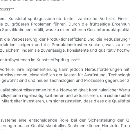
tzguss**
m Kunststoffspritzgussbetrieb bietet zahlreiche Vorteile. Einer
ie zu größeren Problemen führen. Durch die frühzeitige Erkennu
n Spezifikationen erfüllt, was zu einer höheren Gesamtproduktqualität
n ist die Verbesserung der Produktionseffizienz und die Reduzierun
duktion steigern und die Produktionskosten senken, was zu einer 
u sichern, indem sie zuverlässige, konsistente und qualitativ hochwe
ontrollsystemen im Kunststoffspritzguss**
e Vorteile, ihre Implementierung kann jedoch Herausforderungen mi
kontrollsystemen, einschließlich der Kosten für Ausrüstung, Technol
den gewöhnt sind und neuen Technologien und Prozessen gegenüber z
ualitätskontrollsystemen ist die Notwendigkeit kontinuierlicher 
rollsysteme regelmäßig kalibrieren und aktualisieren, um sicherzuste
 Mitarbeiter investieren, um sicherzustellen, dass diese die Qualität
systeme eine entscheidende Rolle bei der Sicherstellung der Qua
tierung robuster Qualitätskontrollmaßnahmen können Hersteller Pro