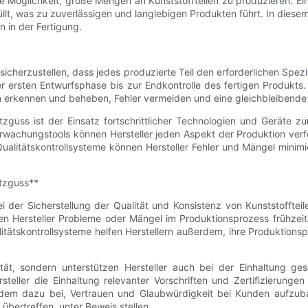
e Möglichkeit, große Mengen an Kunststoffteilen zu produzieren. Ein 
lt, was zu zuverlässigen und langlebigen Produkten führt. In diesem 
 in der Fertigung.
m sicherzustellen, dass jedes produzierte Teil den erforderlichen Spe
r ersten Entwurfsphase bis zur Endkontrolle des fertigen Produkts
erkennen und beheben, Fehler vermeiden und eine gleichbleibende P
pritzguss ist der Einsatz fortschrittlicher Technologien und Gerät
rwachungstools können Hersteller jeden Aspekt der Produktion verfol
n Qualitätskontrollsysteme können Hersteller Fehler und Mängel mini
itzguss**
i der Sicherstellung der Qualität und Konsistenz von Kunststofftei
 Hersteller Probleme oder Mängel im Produktionsprozess frühzeitig
litätskontrollsysteme helfen Herstellern außerdem, ihre Produktion
lität, sondern unterstützen Hersteller auch bei der Einhaltung ge
teller die Einhaltung relevanter Vorschriften und Zertifizierungen
zudem dazu bei, Vertrauen und Glaubwürdigkeit bei Kunden aufzuba
übertreffen, unter Beweis stellen.